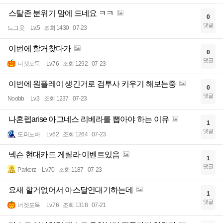
스탈존 분위기 맘에 드네요 ㅋㅋ
0
댓글
느그읏
Lv.5
조회 1430
07-23
이번에 할거찾다가
0
댓글
너겟도둑
Lv.76
조회 1292
07-23
이번에 원플레이 생긴거로 검투사 키우기 해보는중
0
댓글
Noobb
Lv.3
조회 1237
07-23
나혼렙arise 아그네스 리베라를 뽑아야 하는 이유
1
댓글
도퍼노바
Lv.62
조회 1264
07-23
넥슨 현대카드 게릴라 이벤트있음
1
댓글
Parkerz
Lv.70
조회 1187
07-23
요새 할거없어서 아스달연대기하는데
1
댓글
너겟도둑
Lv.76
조회 1318
07-21