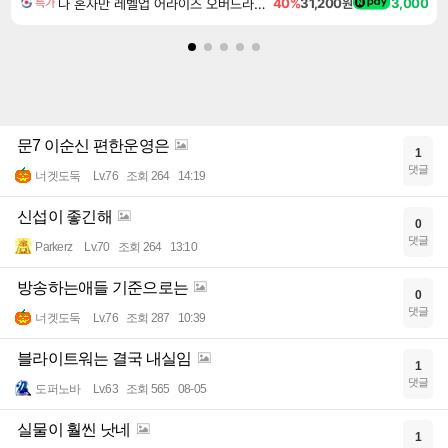
나 혼자만 레벨업 어라이즈 오버드라이브 디럭스 에디션 Solo Leveling Arise Overdrive Deluxe Edition
40%
31,200원
3,000
특가
문7 이순신 편한운영은
1
댓글
너겟도둑
Lv.76
조회 264
14:19
신섭이 좋긴해
0
댓글
Parkerz
Lv.70
조회 264
13:10
방송하는애들 기준으로는
0
댓글
너겟도둑
Lv.76
조회 287
10:39
블라이트워는 결국 내실임
1
댓글
도퍼노바
Lv.63
조회 565
08-05
실물이 훨씬 낫네
1