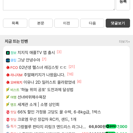
등록
목록
본문
이전
다음
댓글보기
지금 뜨는 인벤
더보기+
[3]
치지직 애플TV 앱 출시
정보
[7]
그냥 안녕수야
클립
[21]
02년생 헬스녀 레깅스핏 ㄷㄷ
FCO
[16]
주말패키지가 나왔읍니다.
리니지M
[6]
이유나 2D 일러스트 올라왔었네
오버워치
'하늘 위의 공포' 도전과제 달성법
비스트
선녀바위해수욕장
여행
세계관 소개 | 소명 상인회
명조
66% 할인 가정용 고당도 꿀 수박, 6-8kg급, 1박스
핫딜
크로엠 무선 장갑차 RC카, 샌드, 1개
핫딜
그랑블루 판타지 리링크 엔드리스 라그나로크 Granblue Fantasy Relink Endless Ragnarok
66,800원
7,000
특가