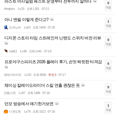
라스트 어사일럼 페스트 운영부터 전투까지 알차다
0
댓글
Heejoon
Lv.25
조회 1301
07-21
아니 엔필 이렇게 준다고?
1
댓글
도퍼노바
Lv.62
조회 1406
07-20
디지몬 스토리 타임 스트레인저 닌텐도 스위치 버전 리뷰
0
댓글
cast11
Lv.90
조회 1441
07-19
프로야구스피리츠 2026 플레이 후기, 손맛 짜릿한 타격감
6
댓글
로테이터커프
Lv.53
조회 3660
추천 3
07-17
체이싱 칼레이도라이더 스킬 연출 괜찮은 듯
0
댓글
만렙스핏
Lv.67
조회 1466
07-16
던모 방송에서 얘기한거보면
1
댓글
너겟도둑
Lv.76
조회 1522
07-16