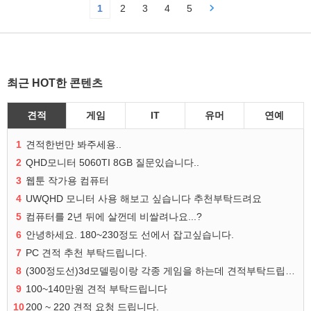
1
2
3
4
5
최근 HOT한 콘텐츠
견적
게임
IT
유머
연예
1
견적한번만 봐주세용..
2
QHD모니터 5060TI 8GB 질문있습니다..
3
웹툰 작가용 컴퓨터
4
UWQHD 모니터 사용 해보고 싶습니다 추천부탁드려요
5
컴퓨터를 2년 뒤에 살껀데 비쌀려나요...?
6
안녕하세요. 180~230정도 선에서 잡고싶습니다.
7
PC 견적 추천 부탁드립니다.
8
(300정도선)3d모델링이랑 각종 게임을 하는데 견적부탁드립니다!300정도선
9
100~140만원 견적 부탁드립니다
10
200 ~ 220 견적 요청 드립니다.