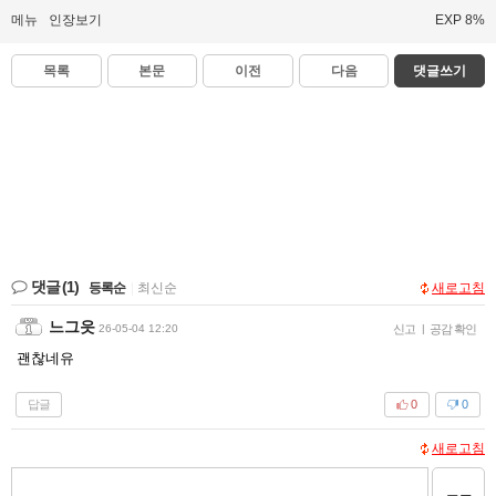
메뉴
인장보기
EXP 8%
목록
본문
이전
다음
댓글쓰기
댓글
(1)
등록순
|
최신순
새로고침
느그읏
26-05-04 12:20
신고
|
공감 확인
괜찮네유
답글
0
0
새로고침