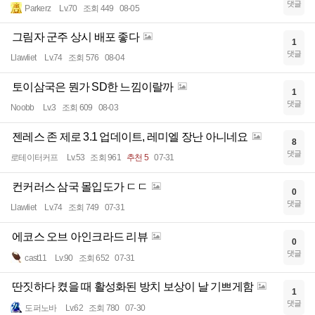
댓글
Parkerz
Lv.70
조회 449
08-05
그림자 군주 상시 배포 좋다
1
댓글
Llawliet
Lv.74
조회 576
08-04
토이삼국은 뭔가 SD한 느낌이랄까
1
댓글
Noobb
Lv.3
조회 609
08-03
젠레스 존 제로 3.1 업데이트, 레미엘 장난 아니네요
8
댓글
로테이터커프
Lv.53
조회 961
추천 5
07-31
컨커러스 삼국 몰입도가 ㄷㄷ
0
댓글
Llawliet
Lv.74
조회 749
07-31
에코스 오브 아인크라드 리뷰
0
댓글
cast11
Lv.90
조회 652
07-31
딴짓하다 켰을 때 활성화된 방치 보상이 날 기쁘게함
1
댓글
도퍼노바
Lv.62
조회 780
07-30