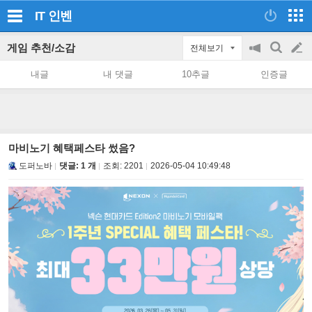
IT
인벤
게임 추천/소감
전체보기
공
검
글
지
색
내글
내 댓글
10추글
인증글
on/off
쓰
기
마비노기 혜택페스타 썼음?
도퍼노바
댓글: 1 개
조회:
2201
2026-05-04 10:49:48