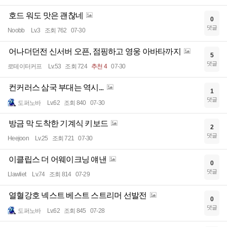
호드 워도 맛은 괜찮네
0
댓글
Noobb
Lv.3
조회 762
07-30
어나더던전 신서버 오픈, 점핑하고 영웅 아바타까지
5
댓글
로테이터커프
Lv.53
조회 724
추천 4
07-30
컨커러스 삼국 부대는 역시...
1
댓글
도퍼노바
Lv.62
조회 840
07-30
방금 막 도착한 기계식 키보드
2
댓글
Heejoon
Lv.25
조회 721
07-30
이클립스 더 어웨이크닝 얘낸
0
댓글
Llawliet
Lv.74
조회 814
07-29
열혈강호 넥스트 베스트 스트리머 선발전
0
댓글
도퍼노바
Lv.62
조회 845
07-28