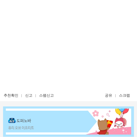
추천확인
신고
스팸신고
공유
스크랩
도퍼노바
퓨리 오브 이프리트