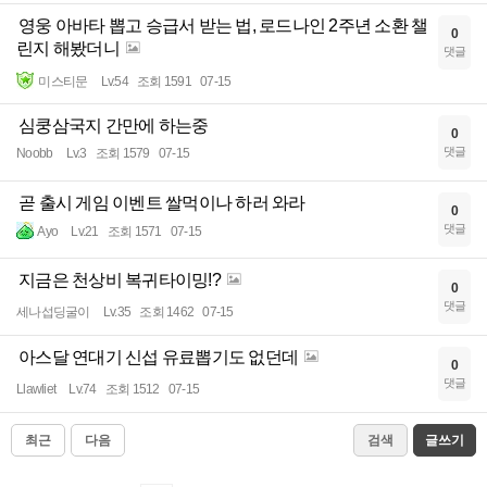
영웅 아바타 뽑고 승급서 받는 법, 로드나인 2주년 소환 챌
0
린지 해봤더니
댓글
미스티문
Lv.54
조회 1591
07-15
심쿵삼국지 간만에 하는중
0
댓글
Noobb
Lv.3
조회 1579
07-15
곧 출시 게임 이벤트 쌀먹이나 하러 와라
0
댓글
Ayo
Lv.21
조회 1571
07-15
지금은 천상비 복귀타이밍!?
0
댓글
세나섭딩굴이
Lv.35
조회 1462
07-15
아스달 연대기 신섭 유료뽑기도 없던데
0
댓글
Llawliet
Lv.74
조회 1512
07-15
최근
다음
검색
글쓰기