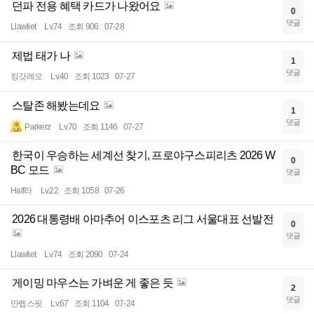
던파 전용 혜택 카드가 나왔어요
0
댓글
Llawliet
Lv.74
조회 906
07-28
제법 태가 나
1
댓글
킹갓레오
Lv.40
조회 1023
07-27
스탈존 해봤는데요
1
댓글
Parkerz
Lv.70
조회 1146
07-27
한국이 우승하는 세계선 찾기, 프로야구스피리츠 2026 W
0
BC 모드
댓글
Half라
Lv.22
조회 1058
07-26
2026 대통령배 아마추어 이스포츠 리그 서울대표 선발전
0
댓글
Llawliet
Lv.74
조회 2090
07-24
게이밍 마우스는 가벼운 게 좋은 듯
2
댓글
만렙스핏
Lv.67
조회 1104
07-24