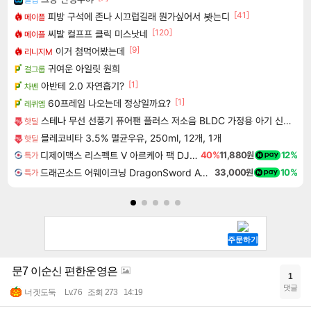
[41]
피방 구석에 존나 시끄럽길래 뭔가싶어서 봣는디
메이플
[120]
씨발 컬프프 클릭 미스낫네
메이플
[9]
이거 첨먹어봤는데
리니지M
귀여운 아일릿 원희
걸그룹
[1]
아반테 2.0 자연흡기?
차벤
[1]
60프레임 나오는데 정상일까요?
레퀴엠
스테나 무선 선풍기 퓨어팬 플러스 저소음 BLDC 가정용 아기 신생아
핫딜
믈레코비타 3.5% 멸균우유, 250ml, 12개, 1개
핫딜
디제이맥스 리스펙트 V 아르케아 팩 DJMAX RESPECT V Arcaea Pack DLC
40%
11,880원
12%
특가
드래곤소드 어웨이크닝 DragonSword Awakening
33,000원
10%
특가
문7 이순신 편한운영은
1
댓글
너겟도둑
Lv.76
조회 273
14:19