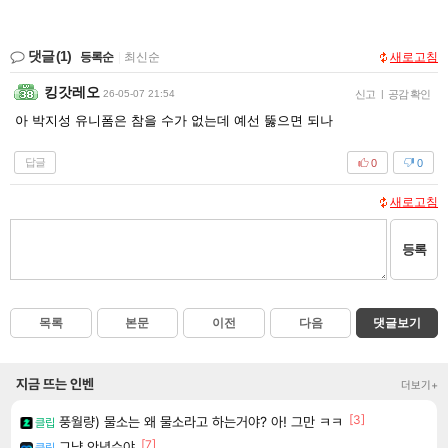
댓글
(1)
등록순
|
최신순
새로고침
킹갓레오
26-05-07 21:54
신고
|
공감 확인
아 박지성 유니폼은 참을 수가 없는데 예선 뚫으면 되나
답글
0
0
새로고침
등록
목록
본문
이전
다음
댓글보기
지금 뜨는 인벤
더보기+
[3]
풍월량) 물소는 왜 물소라고 하는거야? 아! 그만 ㅋㅋ
클립
[7]
그냥 안녕수야
클립