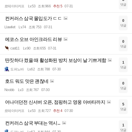
댓글
로테이터커프
Lv.53
조회 966
추천 5
07-31
컨커러스 삼국 몰입도가 ㄷㄷ
0
댓글
Llawliet
Lv.74
조회 753
07-31
에코스 오브 아인크라드 리뷰
0
댓글
cast11
Lv.90
조회 655
07-31
딴짓하다 켰을 때 활성화된 방치 보상이 날 기쁘게함
1
댓글
도퍼노바
Lv.62
조회 788
07-30
호드 워도 맛은 괜찮네
0
댓글
Noobb
Lv.3
조회 767
07-30
어나더던전 신서버 오픈, 점핑하고 영웅 아바타까지
5
댓글
로테이터커프
Lv.53
조회 727
추천 4
07-30
컨커러스 삼국 부대는 역시...
1
댓글