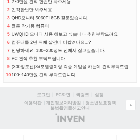
1
270만원 견적 한번만 봐주세용
2
견적한번만 봐주세용..
3
QHD모니터 5060TI 8GB 질문있습니다..
4
웹툰 작가용 컴퓨터
5
UWQHD 모니터 사용 해보고 싶습니다 추천부탁드려요
6
컴퓨터를 2년 뒤에 살껀데 비쌀려나요...?
7
안녕하세요. 180~230정도 선에서 잡고싶습니다.
8
PC 견적 추천 부탁드립니다.
9
(300정도선)3d모델링이랑 각종 게임을 하는데 견적부탁드립니다!300정도선
10
100~140만원 견적 부탁드립니다
로그인
PC화면
퀵링크
설정
청소년보호정책
이용약관
개인정보처리방침
▲
불법촬영물신고안내
(주)
인
벤