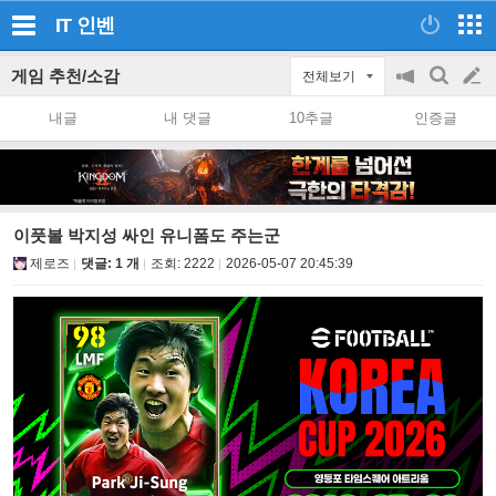
IT
인벤
게임 추천/소감
전체보기
공
검
글
지
색
내글
내 댓글
10추글
인증글
on/off
쓰
기
이풋볼 박지성 싸인 유니폼도 주는군
제로즈
댓글: 1 개
조회:
2222
2026-05-07 20:45:39