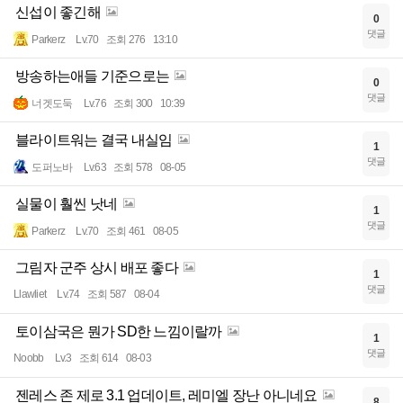
신섭이 좋긴해
0
댓글
Parkerz
Lv.70
조회 276
13:10
방송하는애들 기준으로는
0
댓글
너겟도둑
Lv.76
조회 300
10:39
블라이트워는 결국 내실임
1
댓글
도퍼노바
Lv.63
조회 578
08-05
실물이 훨씬 낫네
1
댓글
Parkerz
Lv.70
조회 461
08-05
그림자 군주 상시 배포 좋다
1
댓글
Llawliet
Lv.74
조회 587
08-04
토이삼국은 뭔가 SD한 느낌이랄까
1
댓글
Noobb
Lv.3
조회 614
08-03
젠레스 존 제로 3.1 업데이트, 레미엘 장난 아니네요
8