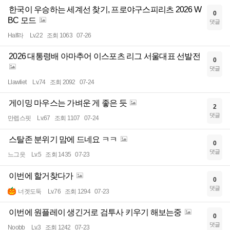
한국이 우승하는 세계선 찾기, 프로야구스피리츠 2026 W
0
BC 모드
댓글
Half라
Lv.22
조회 1063
07-26
2026 대통령배 아마추어 이스포츠 리그 서울대표 선발전
0
댓글
Llawliet
Lv.74
조회 2092
07-24
게이밍 마우스는 가벼운 게 좋은 듯
2
댓글
만렙스핏
Lv.67
조회 1107
07-24
스탈존 분위기 맘에 드네요 ㅋㅋ
0
댓글
느그읏
Lv.5
조회 1435
07-23
이번에 할거찾다가
0
댓글
너겟도둑
Lv.76
조회 1294
07-23
이번에 원플레이 생긴거로 검투사 키우기 해보는중
0
댓글
Noobb
Lv.3
조회 1242
07-23