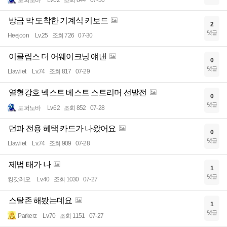
도퍼노바
Lv.62
조회 844
07-30
방금 막 도착한 기계식 키보드
2
댓글
Heejoon
Lv.25
조회 726
07-30
이클립스 더 어웨이크닝 얘낸
0
댓글
Llawliet
Lv.74
조회 817
07-29
열혈강호 넥스트 베스트 스트리머 선발전
0
댓글
도퍼노바
Lv.62
조회 852
07-28
던파 전용 혜택 카드가 나왔어요
0
댓글
Llawliet
Lv.74
조회 909
07-28
제법 태가 나
1
댓글
킹갓레오
Lv.40
조회 1030
07-27
스탈존 해봤는데요
1
댓글
Parkerz
Lv.70
조회 1151
07-27