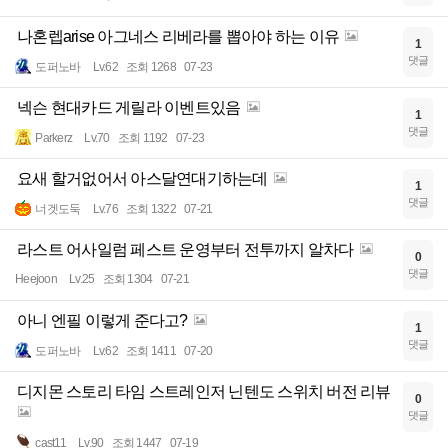
나혼렙arise 아그네스 리베라를 뽑아야 하는 이유
1
댓글
도퍼노바
Lv.62
조회 1268
07-23
넥슨 현대카드 게릴라 이벤트있음
1
댓글
Parkerz
Lv.70
조회 1192
07-23
요새 할거없어서 아스달연대기하는데
1
댓글
너겟도둑
Lv.76
조회 1322
07-21
라스트 어사일럼 페스트 운영부터 전투까지 알차다
0
댓글
Heejoon
Lv.25
조회 1304
07-21
아니 엔필 이렇게 준다고?
1
댓글
도퍼노바
Lv.62
조회 1411
07-20
디지몬 스토리 타임 스트레인저 닌텐도 스위치 버전 리뷰
0
댓글
cast11
Lv.90
조회 1447
07-19