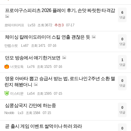
프로야구스피리츠 2026 플레이 후기, 손맛 짜릿한 타격감
6
댓글
로테이터커프
Lv.53
조회 3672
추천 3
07-17
체이싱 칼레이도라이더 스킬 연출 괜찮은 듯
0
댓글
만렙스핏
Lv.67
조회 1471
07-16
던모 방송에서 얘기한거보면
1
댓글
너겟도둑
Lv.76
조회 1525
07-16
영웅 아바타 뽑고 승급서 받는 법, 로드나인 2주년 소환 챌
0
린지 해봤더니
댓글
미스티문
Lv.54
조회 1595
07-15
심쿵삼국지 간만에 하는중
0
댓글
Noobb
Lv.3
조회 1584
07-15
곧 출시 게임 이벤트 쌀먹이나 하러 와라
0