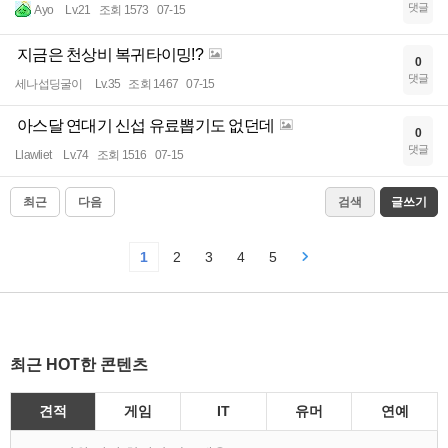
댓글
Ayo
Lv.21
조회 1573
07-15
지금은 천상비 복귀타이밍!?
0
댓글
세나섭딩굴이
Lv.35
조회 1467
07-15
아스달 연대기 신섭 유료뽑기도 없던데
0
댓글
Llawliet
Lv.74
조회 1516
07-15
최근
다음
검색
글쓰기
1
2
3
4
5
최근 HOT한 콘텐츠
견적
게임
IT
유머
연예