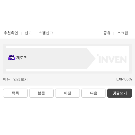
추천확인
신고
스팸신고
공유
스크랩
제로즈
메뉴
인장보기
EXP 86%
목록
본문
이전
다음
댓글쓰기