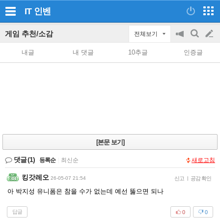
IT
인벤
게임 추천/소감
전체보기
공
검
글
지
색
내글
내 댓글
10추글
인증글
on/off
쓰
기
[본문 보기]
댓글
(1)
등록순
|
최신순
새로고침
킹갓레오
26-05-07 21:54
신고
|
공감 확인
아 박지성 유니폼은 참을 수가 없는데 예선 뚫으면 되나
답글
0
0