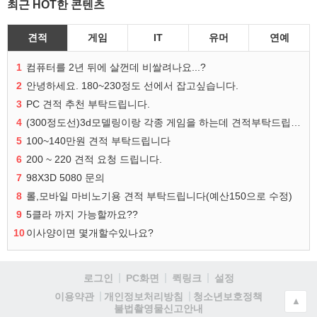
최근 HOT한 콘텐츠
견적
게임
IT
유머
연예
1
컴퓨터를 2년 뒤에 살껀데 비쌀려나요...?
2
안녕하세요. 180~230정도 선에서 잡고싶습니다.
3
PC 견적 추천 부탁드립니다.
4
(300정도선)3d모델링이랑 각종 게임을 하는데 견적부탁드립니다!300정도선
5
100~140만원 견적 부탁드립니다
6
200 ~ 220 견적 요청 드립니다.
7
98X3D 5080 문의
8
롤,모바일 마비노기용 견적 부탁드립니다(예산150으로 수정)
9
5클라 까지 가능할까요??
10
이사양이면 몇개할수있나요?
로그인
PC화면
퀵링크
설정
청소년보호정책
이용약관
개인정보처리방침
▲
불법촬영물신고안내