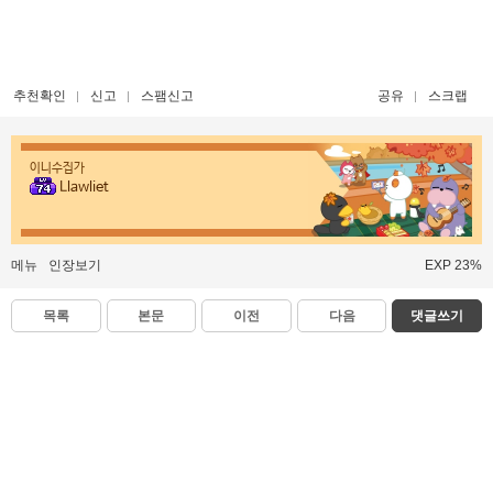
추천확인
신고
스팸신고
공유
스크랩
이니수집가
Llawliet
메뉴
인장보기
EXP 23%
목록
본문
이전
다음
댓글쓰기