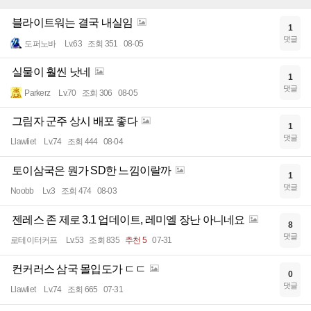
블라이트워는 결국 내실임
1
댓글
도퍼노바
Lv.63
조회 351
08-05
실물이 훨씬 낫네
1
댓글
Parkerz
Lv.70
조회 306
08-05
그림자 군주 상시 배포 좋다
1
댓글
Llawliet
Lv.74
조회 444
08-04
토이삼국은 뭔가 SD한 느낌이랄까
1
댓글
Noobb
Lv.3
조회 474
08-03
젠레스 존 제로 3.1 업데이트, 레미엘 장난 아니네요
8
댓글
로테이터커프
Lv.53
조회 835
추천 5
07-31
컨커러스 삼국 몰입도가 ㄷㄷ
0
댓글
Llawliet
Lv.74
조회 665
07-31