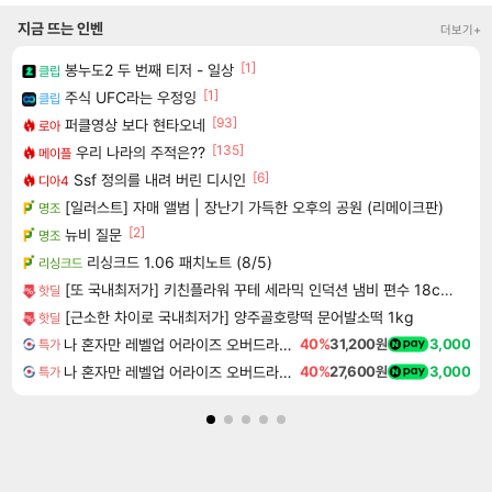
지금 뜨는 인벤
더보기+
[1]
봉누도2 두 번째 티저 - 일상
클립
[1]
주식 UFC라는 우정잉
클립
[93]
퍼클영상 보다 현타오네
로아
[135]
우리 나라의 주적은??
메이플
[6]
Ssf 정의를 내려 버린 디시인
디아4
[일러스트] 자매 앨범 | 장난기 가득한 오후의 공원 (리메이크판)
명조
[2]
뉴비 질문
명조
리싱크드 1.06 패치노트 (8/5)
리싱크드
[또 국내최저가] 키친플라워 꾸테 세라믹 인덕션 냄비 편수 18cm x 2개
핫딜
[근소한 차이로 국내최저가] 양주골호랑떡 문어발소떡 1kg
핫딜
나 혼자만 레벨업 어라이즈 오버드라이브 디럭스 에디션 Solo Leveling Arise Overdrive Deluxe Edition
40%
31,200원
3,000
특가
나 혼자만 레벨업 어라이즈 오버드라이브 Solo Leveling Arise
40%
27,600원
3,000
특가