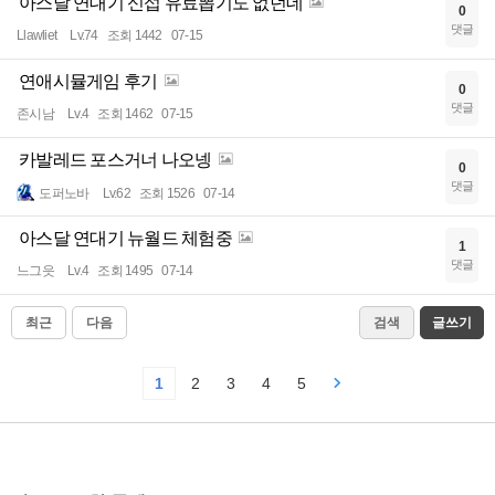
아스달 연대기 신섭 유료뽑기도 없던데
0
댓글
Llawliet
Lv.74
조회 1442
07-15
연애시뮬게임 후기
0
댓글
존시남
Lv.4
조회 1462
07-15
카발레드 포스거너 나오넹
0
댓글
도퍼노바
Lv.62
조회 1526
07-14
아스달 연대기 뉴월드 체험중
1
댓글
느그읏
Lv.4
조회 1495
07-14
최근
다음
검색
글쓰기
1
2
3
4
5