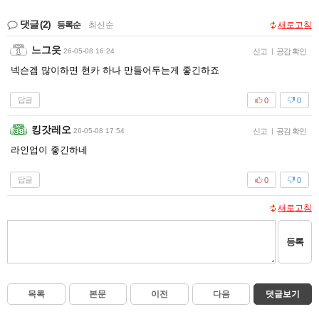
댓글
(2)
등록순
|
최신순
새로고침
느그읏
26-05-08 16:24
신고
|
공감 확인
넥슨겜 많이하면 현카 하나 만들어두는게 좋긴하죠
답글
0
0
킹갓레오
26-05-08 17:54
신고
|
공감 확인
라인업이 좋긴하네
답글
0
0
새로고침
등록
목록
본문
이전
다음
댓글보기