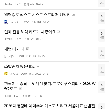
댓글
Llawliet
Lv.74
조회 742
07-29
열혈강호 넥스트 베스트 스트리머 선발전
0
댓글
도퍼노바
Lv.62
조회 751
07-28
던파 전용 혜택 카드가 나왔어요
0
댓글
Llawliet
Lv.74
조회 828
07-28
제법 태가 나
1
댓글
킹갓레오
Lv.40
조회 904
07-27
스탈존 해봤는데요
1
댓글
Parkerz
Lv.70
조회 1002
07-27
한국이 우승하는 세계선 찾기, 프로야구스피리츠 2026 W
0
BC 모드
댓글
Half라
Lv.22
조회 931
07-26
2026 대통령배 아마추어 이스포츠 리그 서울대표 선발전
0