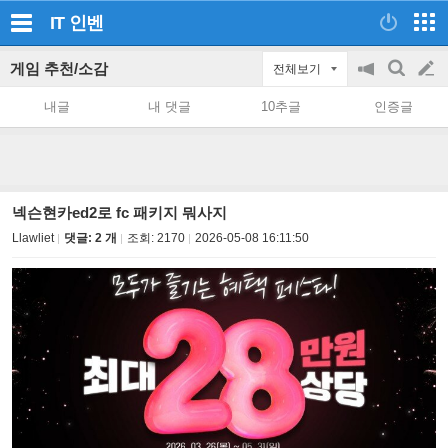
IT
인벤
게임 추천/소감
전체보기
공
검
글
지
색
내글
내 댓글
10추글
인증글
on/off
쓰
기
넥슨현카ed2로 fc 패키지 뭐사지
Llawliet
댓글: 2 개
조회:
2170
2026-05-08 16:11:50