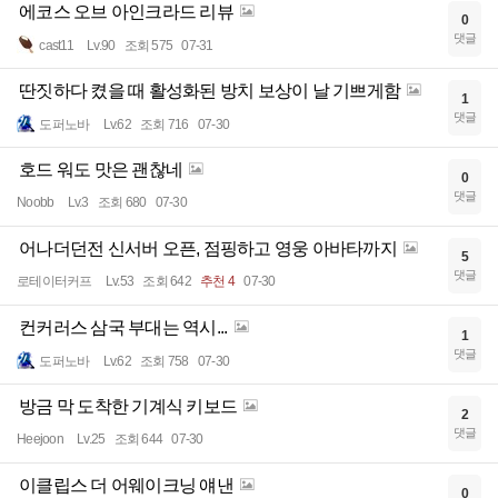
에코스 오브 아인크라드 리뷰
0
댓글
cast11
Lv.90
조회 575
07-31
딴짓하다 켰을 때 활성화된 방치 보상이 날 기쁘게함
1
댓글
도퍼노바
Lv.62
조회 716
07-30
호드 워도 맛은 괜찮네
0
댓글
Noobb
Lv.3
조회 680
07-30
어나더던전 신서버 오픈, 점핑하고 영웅 아바타까지
5
댓글
로테이터커프
Lv.53
조회 642
추천 4
07-30
컨커러스 삼국 부대는 역시...
1
댓글
도퍼노바
Lv.62
조회 758
07-30
방금 막 도착한 기계식 키보드
2
댓글
Heejoon
Lv.25
조회 644
07-30
이클립스 더 어웨이크닝 얘낸
0