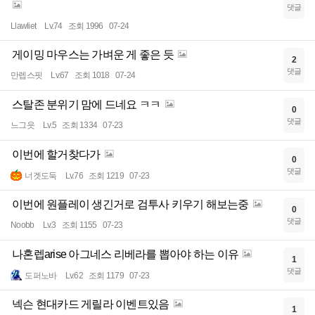
댓글
Llawliet
Lv.74
조회 1996
07-24
게이밍 마우스는 가벼운 게 좋은 듯
2
댓글
만렙스핏
Lv.67
조회 1018
07-24
스탈존 분위기 맘에 드네요 ㅋㅋ
0
댓글
느그읏
Lv.5
조회 1334
07-23
이번에 할거찾다가
0
댓글
너겟도둑
Lv.76
조회 1219
07-23
이번에 원플레이 생긴거로 검투사 키우기 해보는중
0
댓글
Noobb
Lv.3
조회 1155
07-23
나혼렙arise 아그네스 리베라를 뽑아야 하는 이유
1
댓글
도퍼노바
Lv.62
조회 1179
07-23
넥슨 현대카드 게릴라 이벤트있음
1