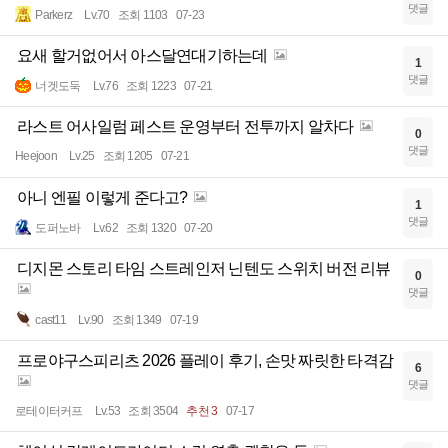
댓글
Parkerz
Lv.70
조회 1103
07-23
요새 할거없어서 아스달연대기하는데
1
댓글
너겟도둑
Lv.76
조회 1223
07-21
라스트 어사일럼 페스트 운영부터 전투까지 알차다
0
댓글
Heejoon
Lv.25
조회 1205
07-21
아니 엔필 이렇게 준다고?
1
댓글
도퍼노바
Lv.62
조회 1320
07-20
디지몬 스토리 타임 스트레인저 닌텐도 스위치 버전 리뷰
0
댓글
cast11
Lv.90
조회 1349
07-19
프로야구스피리츠 2026 플레이 후기, 손맛 짜릿한 타격감
6
댓글
로테이터커프
Lv.53
조회 3504
추천 3
07-17