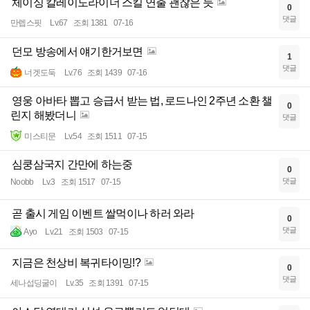
체이싱 칼레이도라이더 스킬 연출 괜찮은 듯
0
댓글
만렙스핏
Lv.67
조회 1381
07-16
던모 방송에서 얘기한거보면
1
댓글
너겟도둑
Lv.76
조회 1439
07-16
영웅 아바타 뽑고 승급서 받는 법, 로드나인 2주년 소환 챌
0
린지 해봤더니
댓글
미스티문
Lv.54
조회 1511
07-15
심쿵삼국지 간만에 하는중
0
댓글
Noobb
Lv.3
조회 1517
07-15
곧 출시 게임 이벤트 쌀먹이나 하러 와라
0
댓글
Ayo
Lv.21
조회 1503
07-15
지금은 천상비 복귀타이밍!?
0
댓글
세나섭딩굴이
Lv.35
조회 1391
07-15