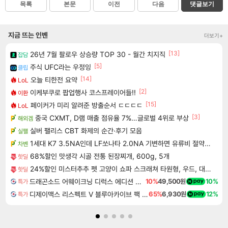
목록
본문
이전
다음
댓글보기
지금 뜨는 인벤
더보기+
[13]
26년 7월 팔로우 상승량 TOP 30 - 월간 치지직
잡담
[5]
주식 UFC라는 우정잉
클립
[14]
오늘 티한전 요약
LoL
[2]
이케부쿠로 팝업행사 코스프레이어들!!
이환
[15]
페이커가 미리 알려준 방출순서 ㄷㄷㄷㄷ
LoL
[3]
중국 CXMT, D램 매출 점유율 7%…글로벌 4위로 부상
해외겜
실버 팰리스 CBT 화제의 순간·후기 모음
실팰
1세대 K7 3.5NA인데 LF쏘나타 2.0NA 기변하면 유류비 절약이 얼마나 될까요..?
차벤
68%할인 맛생각 시골 전통 된장찌개, 600g, 5개
핫딜
24%할인 미스터추추 펫 고양이 쇼파 스크래쳐 타원형, 우드, 대형, 1개
핫딜
드래곤소드 어웨이크닝 디럭스 에디션 DragonSword Awakening Deluxe Edition
10%
49,500원
10%
특가
디제이맥스 리스펙트 V 블루아카이브 팩 DJMAX RESPECT V Blue Archive Pack DLC
65%
6,930원
12%
특가