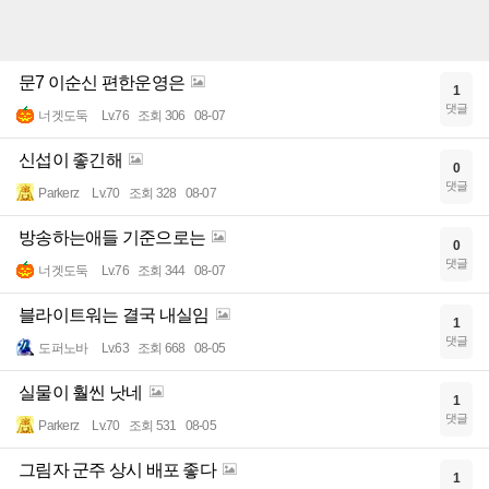
문7 이순신 편한운영은
1
댓글
너겟도둑
Lv.76
조회 306
08-07
신섭이 좋긴해
0
댓글
Parkerz
Lv.70
조회 328
08-07
방송하는애들 기준으로는
0
댓글
너겟도둑
Lv.76
조회 344
08-07
블라이트워는 결국 내실임
1
댓글
도퍼노바
Lv.63
조회 668
08-05
실물이 훨씬 낫네
1
댓글
Parkerz
Lv.70
조회 531
08-05
그림자 군주 상시 배포 좋다
1