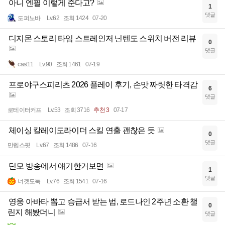
아니 엔필 이렇게 준다고?
1
댓글
도퍼노바
Lv.62
조회 1424
07-20
디지몬 스토리 타임 스트레인저 닌텐도 스위치 버전 리뷰
0
댓글
cast11
Lv.90
조회 1461
07-19
프로야구스피리츠 2026 플레이 후기, 손맛 짜릿한 타격감
6
댓글
로테이터커프
Lv.53
조회 3716
추천 3
07-17
체이싱 칼레이도라이더 스킬 연출 괜찮은 듯
0
댓글
만렙스핏
Lv.67
조회 1486
07-16
던모 방송에서 얘기한거보면
1
댓글
너겟도둑
Lv.76
조회 1541
07-16
영웅 아바타 뽑고 승급서 받는 법, 로드나인 2주년 소환 챌
0
린지 해봤더니
댓글