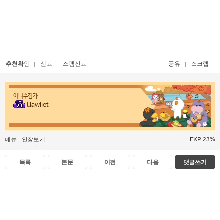
추천확인
신고
스팸신고
공유
스크랩
이니수집가
Llawliet
메뉴
인장보기
EXP 23%
목록
본문
이전
다음
댓글쓰기