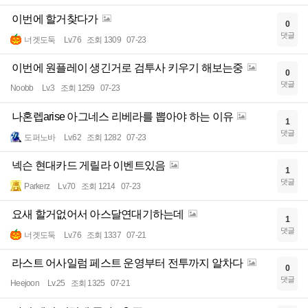
이번에 할거찾다가
0
댓글
너겟도둑
Lv.76
조회 1309
07-23
이번에 원플레이 생긴거로 검투사 키우기 해보는중
0
댓글
Noobb
Lv.3
조회 1259
07-23
나혼렙arise 아그네스 리베라를 뽑아야 하는 이유
1
댓글
도퍼노바
Lv.62
조회 1282
07-23
넥슨 현대카드 게릴라 이벤트있음
1
댓글
Parkerz
Lv.70
조회 1214
07-23
요새 할거없어서 아스달연대기하는데
1
댓글
너겟도둑
Lv.76
조회 1337
07-21
라스트 어사일럼 페스트 운영부터 전투까지 알차다
0
댓글
Heejoon
Lv.25
조회 1325
07-21