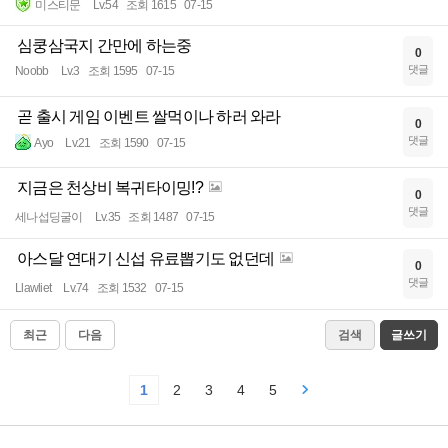
미스티문
Lv.54
조회 1615
07-15
심쿵삼국지 간만에 하는중
0
댓글
Noobb
Lv.3
조회 1595
07-15
곧 출시 게임 이벤트 쌀먹이나 하러 와라
0
댓글
Ayo
Lv.21
조회 1590
07-15
지금은 천상비 복귀타이밍!?
0
댓글
세나섭딩굴이
Lv.35
조회 1487
07-15
아스달 연대기 신섭 유료뽑기도 없던데
0
댓글
Llawliet
Lv.74
조회 1532
07-15
최근
다음
검색
글쓰기
1
2
3
4
5