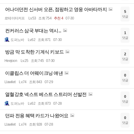
어나더던전 신서버 오픈, 점핑하고 영웅 아바타까지
5
댓글
로테이터커프
Lv.53
조회 754
추천 4
07-30
컨커러스 삼국 부대는 역시...
1
댓글
도퍼노바
Lv.62
조회 871
07-30
방금 막 도착한 기계식 키보드
2
댓글
Heejoon
Lv.25
조회 745
07-30
이클립스 더 어웨이크닝 얘낸
0
댓글
Llawliet
Lv.74
조회 843
07-29
열혈강호 넥스트 베스트 스트리머 선발전
0
댓글
도퍼노바
Lv.62
조회 873
07-28
던파 전용 혜택 카드가 나왔어요
0
댓글
Llawliet
Lv.74
조회 928
07-28