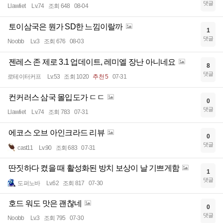
댓글
Llawliet
Lv.74
조회 648
08-04
토이삼국은 뭔가 SD한 느낌이랄까
1
댓글
Noobb
Lv.3
조회 676
08-03
젠레스 존 제로 3.1 업데이트, 레미엘 장난 아니네요
8
댓글
로테이터커프
Lv.53
조회 1020
추천 5
07-31
컨커러스 삼국 몰입도가 ㄷㄷ
0
댓글
Llawliet
Lv.74
조회 783
07-31
에코스 오브 아인크라드 리뷰
0
댓글
cast11
Lv.90
조회 683
07-31
딴짓하다 켰을 때 활성화된 방치 보상이 날 기쁘게함
1
댓글
도퍼노바
Lv.62
조회 817
07-30
호드 워도 맛은 괜찮네
0
댓글
Noobb
Lv.3
조회 795
07-30