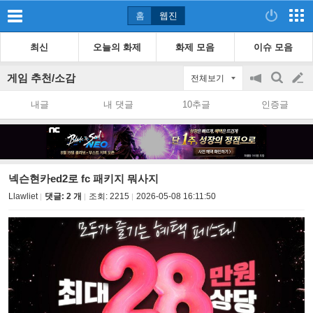
홈
웹진
최신
오늘의 화제
화제 모음
이슈 모음
게임 추천/소감
전체보기
공
검
글
지
색
내글
내 댓글
10추글
인증글
on/off
쓰
기
넥슨현카ed2로 fc 패키지 뭐사지
Llawliet
댓글: 2 개
조회:
2215
2026-05-08 16:11:50