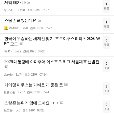
제법 태가 나
1
댓글
킹갓레오
Lv.40
조회 1055
07-27
스탈존 해봤는데요
1
댓글
Parkerz
Lv.70
조회 1169
07-27
한국이 우승하는 세계선 찾기, 프로야구스피리츠 2026 W
0
BC 모드
댓글
Half라
Lv.22
조회 1091
07-26
2026 대통령배 아마추어 이스포츠 리그 서울대표 선발전
0
댓글
Llawliet
Lv.74
조회 2107
07-24
게이밍 마우스는 가벼운 게 좋은 듯
2
댓글
만렙스핏
Lv.67
조회 1126
07-24
스탈존 분위기 맘에 드네요 ㅋㅋ
0
댓글
느그읏
Lv.5
조회 1464
07-23