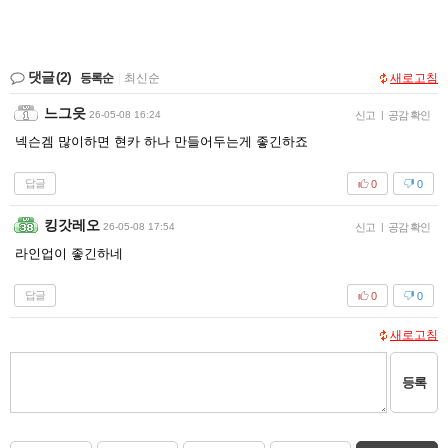
댓글
(2)
등록순
|
최신순
새로고침
느그읏
26-05-08 16:24
신고
|
공감 확인
넥슨겜 많이하면 현카 하나 만들어두는게 좋긴하죠
답글
0
0
킹갓레오
26-05-08 17:54
신고
|
공감 확인
라인업이 좋긴하네
답글
0
0
새로고침
등록