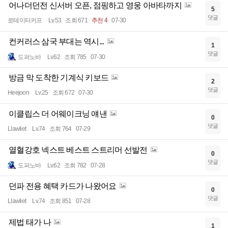
어나더던전 신서버 오픈, 점핑하고 영웅 아바타까지
5
댓글
로테이터커프
Lv.53
조회 671
추천 4
07-30
컨커러스 삼국 부대는 역시...
1
댓글
도퍼노바
Lv.62
조회 785
07-30
방금 막 도착한 기계식 키보드
2
댓글
Heejoon
Lv.25
조회 672
07-30
이클립스 더 어웨이크닝 얘낸
0
댓글
Llawliet
Lv.74
조회 764
07-29
열혈강호 넥스트 베스트 스트리머 선발전
0
댓글
도퍼노바
Lv.62
조회 782
07-28
던파 전용 혜택 카드가 나왔어요
0
댓글
Llawliet
Lv.74
조회 851
07-28
제법 태가 나
1