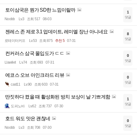
토이삼국은 뭔가 SD한 느낌이랄까
1
댓글
Noobb
Lv.3
조회 517
08-03
젠레스 존 제로 3.1 업데이트, 레미엘 장난 아니네요
8
댓글
로테이터커프
Lv.53
조회 875
추천 5
07-31
컨커러스 삼국 몰입도가 ㄷㄷ
0
댓글
Llawliet
Lv.74
조회 693
07-31
에코스 오브 아인크라드 리뷰
0
댓글
cast11
Lv.90
조회 603
07-31
딴짓하다 켰을 때 활성화된 방치 보상이 날 기쁘게함
1
댓글
도퍼노바
Lv.62
조회 737
07-30
호드 워도 맛은 괜찮네
0
댓글
Noobb
Lv.3
조회 708
07-30