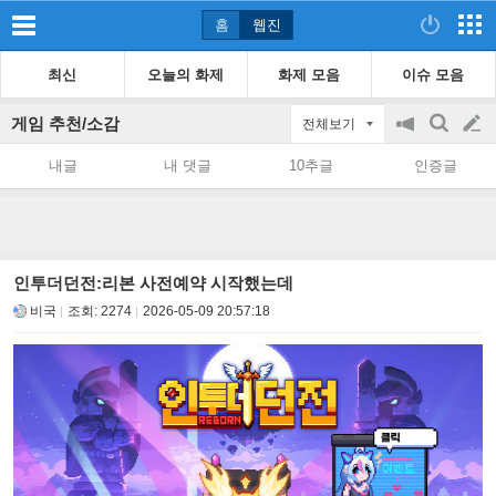
홈
웹진
최신
오늘의 화제
화제 모음
이슈 모음
게임 추천/소감
전체보기
공
검
글
지
색
내글
내 댓글
10추글
인증글
on/off
쓰
기
인투더던전:리본 사전예약 시작했는데
비국
조회:
2274
2026-05-09 20:57:18