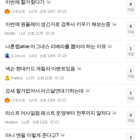
이번에 할거찾다가
0
댓글
너겟도둑
Lv.76
조회 1247
07-23
이번에 원플레이 생긴거로 검투사 키우기 해보는중
0
댓글
Noobb
Lv.3
조회 1179
07-23
나혼렙arise 아그네스 리베라를 뽑아야 하는 이유
1
댓글
도퍼노바
Lv.62
조회 1209
07-23
넥슨 현대카드 게릴라 이벤트있음
1
댓글
Parkerz
Lv.70
조회 1130
07-23
요새 할거없어서 아스달연대기하는데
1
댓글
너겟도둑
Lv.76
조회 1258
07-21
라스트 어사일럼 페스트 운영부터 전투까지 알차다
0
댓글
Heejoon
Lv.25
조회 1232
07-21
아니 엔필 이렇게 준다고?
1