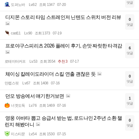
댓글
도퍼노바
Lv.62
조회 1347
07-20
디지몬 스토리 타임 스트레인저 닌텐도 스위치 버전 리뷰
0
댓글
cast11
Lv.90
조회 1373
07-19
프로야구스피리츠 2026 플레이 후기, 손맛 짜릿한 타격감
6
댓글
로테이터커프
Lv.53
조회 3554
추천 3
07-17
체이싱 칼레이도라이더 스킬 연출 괜찮은 듯
0
댓글
만렙스핏
Lv.67
조회 1408
07-16
던모 방송에서 얘기한거보면
1
댓글
너겟도둑
Lv.76
조회 1469
07-16
영웅 아바타 뽑고 승급서 받는 법, 로드나인 2주년 소환 챌
0
린지 해봤더니
댓글
미스티문
Lv.54
조회 1530
07-15