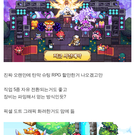
진짜 오랜만에 탄막 슈팅 RPG 할만한거 나오겠고만
직업 5종 자유 전환되는거도 좋고
장비는 파밍해서 얻는 방식인듯?
픽셀 도트 그래픽 화려한거도 맘에 듦