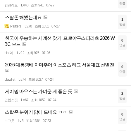
댓글
킹갓레오
Lv.40
조회 941
07-27
스탈존 해봤는데요
1
댓글
Parkerz
Lv.70
조회 1051
07-27
한국이 우승하는 세계선 찾기, 프로야구스피리츠 2026 W
0
BC 모드
댓글
Half라
Lv.22
조회 976
07-26
2026 대통령배 아마추어 이스포츠 리그 서울대표 선발전
0
댓글
Llawliet
Lv.74
조회 2027
07-24
게이밍 마우스는 가벼운 게 좋은 듯
2
댓글
만렙스핏
Lv.67
조회 1052
07-24
스탈존 분위기 맘에 드네요 ㅋㅋ
0
댓글
느그읏
Lv.5
조회 1364
07-23