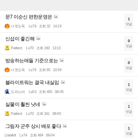
문7 이순신 편한운영은
1
댓글
너겟도둑
Lv.76
조회 32
14:19
신섭이 좋긴해
0
댓글
Parkerz
Lv.70
조회 160
13:10
방송하는애들 기준으로는
0
댓글
너겟도둑
Lv.76
조회 65
10:39
블라이트워는 결국 내실임
1
댓글
도퍼노바
Lv.63
조회 405
08-05
실물이 훨씬 낫네
1
댓글
Parkerz
Lv.70
조회 341
08-05
그림자 군주 상시 배포 좋다
1
댓글
Llawliet
Lv.74
조회 484
08-04