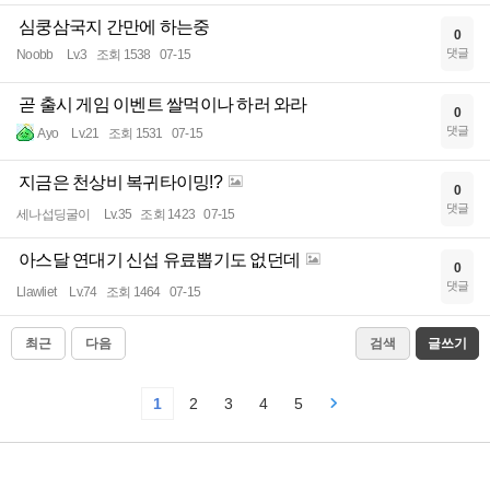
심쿵삼국지 간만에 하는중
0
댓글
Noobb
Lv.3
조회 1538
07-15
곧 출시 게임 이벤트 쌀먹이나 하러 와라
0
댓글
Ayo
Lv.21
조회 1531
07-15
지금은 천상비 복귀타이밍!?
0
댓글
세나섭딩굴이
Lv.35
조회 1423
07-15
아스달 연대기 신섭 유료뽑기도 없던데
0
댓글
Llawliet
Lv.74
조회 1464
07-15
최근
다음
검색
글쓰기
1
2
3
4
5