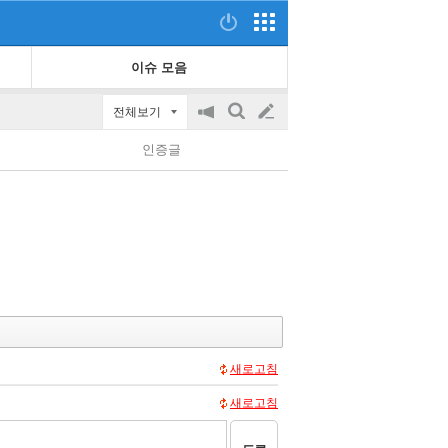
이슈 모음
전체보기
공
검
글
지
색
인증글
on/off
쓰
기
새로고침
새로고침