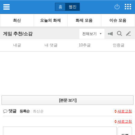
홈
웹진
최신
오늘의 화제
화제 모음
이슈 모음
게임 추천/소감
전체보기
공
검
글
지
색
내글
내 댓글
10추글
인증글
on/off
쓰
기
[본문 보기]
댓글
등록순
|
최신순
새로고침
새로고침