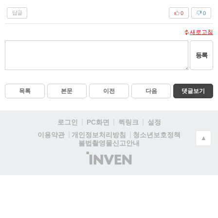
답글
0
0
새로고침
등록
목록
본문
이전
다음
댓글보기
로그인
PC화면
퀵링크
설정
청소년보호정책
이용약관
개인정보처리방침
▲
불법촬영물신고안내
(주)
인
벤