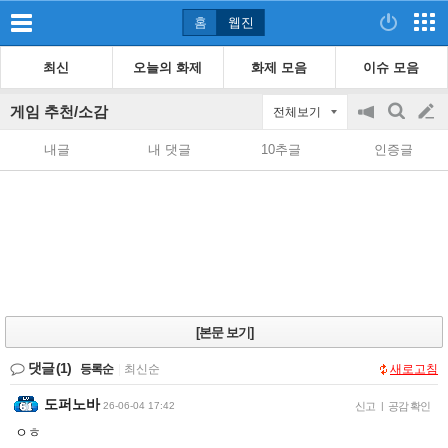
홈
웹진
최신
오늘의 화제
화제 모음
이슈 모음
게임 추천/소감
전체보기
공
검
글
지
색
내글
내 댓글
10추글
인증글
on/off
쓰
기
[본문 보기]
댓글
(1)
등록순
|
최신순
새로고침
도퍼노바
26-06-04 17:42
신고
|
공감 확인
ㅇㅎ