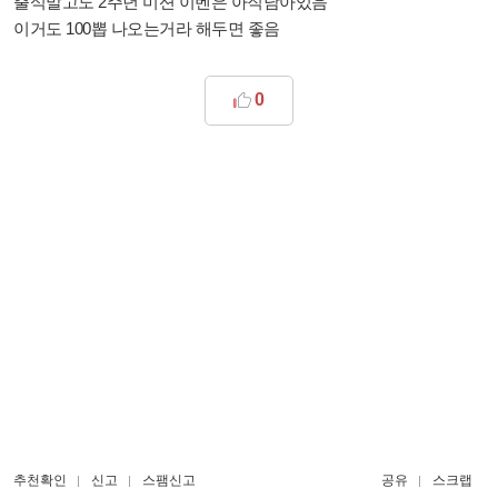
출석말고도 2주년 미션 이벤은 아직남아있음
이거도 100뽑 나오는거라 해두면 좋음
0
추천확인
신고
스팸신고
공유
스크랩