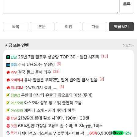
등록
목록
본문
이전
다음
댓글보기
지금 뜨는 인벤
더보기+
[13]
26년 7월 팔로우 상승량 TOP 30 - 월간 치지직
잡담
[5]
주식 UFC라는 우정잉
클립
[28]
결국 돌고 돌아 와우
와우
[2]
유나 얼굴은 우려했던 일이 벌어진 참사 같음
오버워치
[5]
주말패키지 결과.....
리니지M
무한대 아난타 유출과 앞으로의 예상 (루머)
섭컬겜
아스오라 성우 정보 및 출연작 모음
아스오라
캐릭터 소개 - 카가미하라 하루
아스오라
21%할인!롯데 칠성 사이다, 190ml, 30캔
핫딜
66%할인!가정용 고당도 꿀 수박, 6-8kg급, 1박스
핫딜
디제이맥스 리스펙트 V 블루아카이브 팩 DJMAX RESPECT V Blue Archive Pack DLC
65%
6,930원
12%
특가