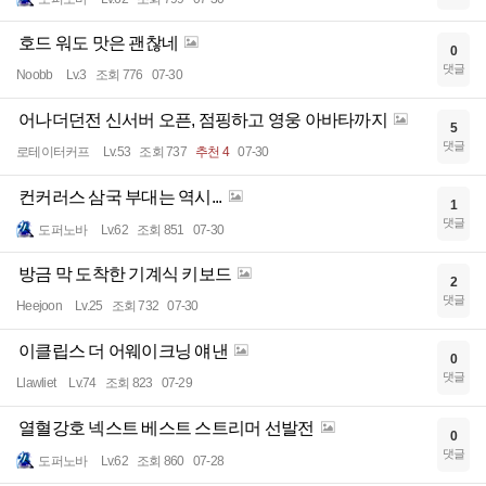
호드 워도 맛은 괜찮네
0
댓글
Noobb
Lv.3
조회 776
07-30
어나더던전 신서버 오픈, 점핑하고 영웅 아바타까지
5
댓글
로테이터커프
Lv.53
조회 737
추천 4
07-30
컨커러스 삼국 부대는 역시...
1
댓글
도퍼노바
Lv.62
조회 851
07-30
방금 막 도착한 기계식 키보드
2
댓글
Heejoon
Lv.25
조회 732
07-30
이클립스 더 어웨이크닝 얘낸
0
댓글
Llawliet
Lv.74
조회 823
07-29
열혈강호 넥스트 베스트 스트리머 선발전
0
댓글
도퍼노바
Lv.62
조회 860
07-28