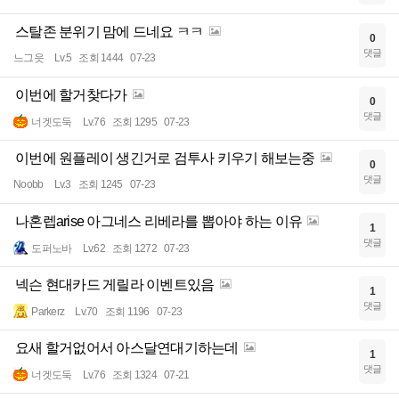
스탈존 분위기 맘에 드네요 ㅋㅋ
0
댓글
느그읏
Lv.5
조회 1444
07-23
이번에 할거찾다가
0
댓글
너겟도둑
Lv.76
조회 1295
07-23
이번에 원플레이 생긴거로 검투사 키우기 해보는중
0
댓글
Noobb
Lv.3
조회 1245
07-23
나혼렙arise 아그네스 리베라를 뽑아야 하는 이유
1
댓글
도퍼노바
Lv.62
조회 1272
07-23
넥슨 현대카드 게릴라 이벤트있음
1
댓글
Parkerz
Lv.70
조회 1196
07-23
요새 할거없어서 아스달연대기하는데
1
댓글
너겟도둑
Lv.76
조회 1324
07-21