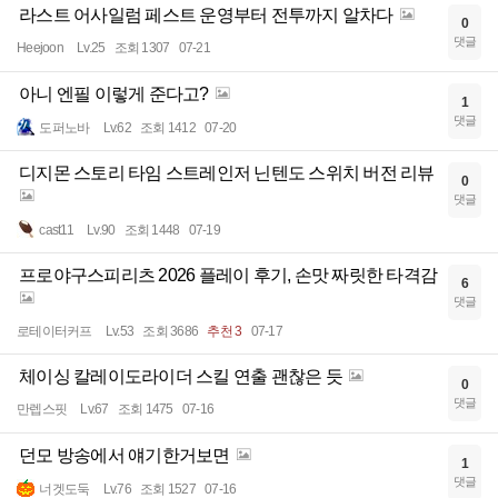
라스트 어사일럼 페스트 운영부터 전투까지 알차다
0
댓글
Heejoon
Lv.25
조회 1307
07-21
아니 엔필 이렇게 준다고?
1
댓글
도퍼노바
Lv.62
조회 1412
07-20
디지몬 스토리 타임 스트레인저 닌텐도 스위치 버전 리뷰
0
댓글
cast11
Lv.90
조회 1448
07-19
프로야구스피리츠 2026 플레이 후기, 손맛 짜릿한 타격감
6
댓글
로테이터커프
Lv.53
조회 3686
추천 3
07-17
체이싱 칼레이도라이더 스킬 연출 괜찮은 듯
0
댓글
만렙스핏
Lv.67
조회 1475
07-16
던모 방송에서 얘기한거보면
1
댓글
너겟도둑
Lv.76
조회 1527
07-16