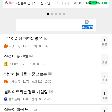
그랑블루 판타지 리링크 엔드리스 라그나로크 업그레이드 킷 Granblue Fantasy Relink Endless Ragnarok Upgrade Kit DLC
36,800원
5,000
특가
문7 이순신 편한운영은
1
댓글
너겟도둑
Lv.76
조회 282
14:19
신섭이 좋긴해
0
댓글
Parkerz
Lv.70
조회 288
13:10
방송하는애들 기준으로는
0
댓글
너겟도둑
Lv.76
조회 312
10:39
블라이트워는 결국 내실임
1
댓글
도퍼노바
Lv.63
조회 595
08-05
실물이 훨씬 낫네
1