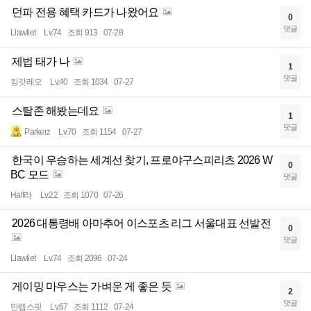
던파 전용 혜택 카드가 나왔어요
0
댓글
Llawliet
Lv.74
조회 913
07-28
제법 태가 나
1
댓글
킹갓레오
Lv.40
조회 1034
07-27
스탈존 해봤는데요
1
댓글
Parkerz
Lv.70
조회 1154
07-27
한국이 우승하는 세계선 찾기, 프로야구스피리츠 2026 W
0
BC 모드
댓글
Half라
Lv.22
조회 1070
07-26
2026 대통령배 아마추어 이스포츠 리그 서울대표 선발전
0
댓글
Llawliet
Lv.74
조회 2096
07-24
게이밍 마우스는 가벼운 게 좋은 듯
2
댓글
만렙스핏
Lv.67
조회 1112
07-24