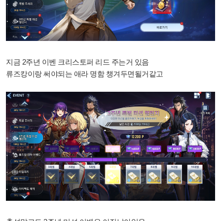
지금 2주년 이벤 크리스토퍼 리드 주는거 있음
류즈캉이랑 써야되는 애라 명함 챙겨두면될거같고