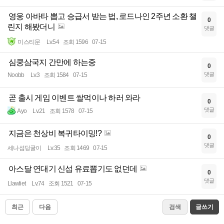
영웅 아바타 뽑고 승급서 받는 법, 로드나인 2주년 소환 챌
0
린지 해봤더니
댓글
미스티문
Lv.54
조회 1596
07-15
심쿵삼국지 간만에 하는중
0
댓글
Noobb
Lv.3
조회 1584
07-15
곧 출시 게임 이벤트 쌀먹이나 하러 와라
0
댓글
Ayo
Lv.21
조회 1578
07-15
지금은 천상비 복귀타이밍!?
0
댓글
세나섭딩굴이
Lv.35
조회 1469
07-15
아스달 연대기 신섭 유료뽑기도 없던데
0
댓글
Llawliet
Lv.74
조회 1521
07-15
최근
다음
검색
글쓰기