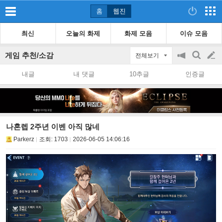
홈
웹진
최신
오늘의 화제
화제 모음
이슈 모음
게임 추천/소감
전체보기
공
검
글
지
색
내글
내 댓글
10추글
인증글
on/off
쓰
기
나혼렙 2주년 이벤 아직 많네
Parkerz
조회:
1703
2026-06-05 14:06:16