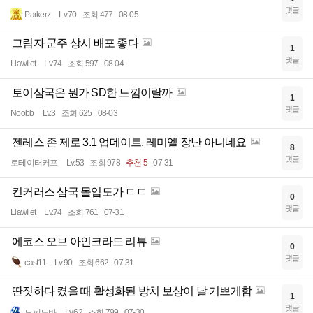
댓글
Parkerz
Lv.70
조회 477
08-05
그림자 군주 상시 배포 좋다
1
댓글
Llawliet
Lv.74
조회 597
08-04
토이삼국은 뭔가 SD한 느낌이랄까
1
댓글
Noobb
Lv.3
조회 625
08-03
젠레스 존 제로 3.1 업데이트, 레미엘 장난 아니네요
8
댓글
로테이터커프
Lv.53
조회 978
추천 5
07-31
컨커러스 삼국 몰입도가 ㄷㄷ
0
댓글
Llawliet
Lv.74
조회 761
07-31
에코스 오브 아인크라드 리뷰
0
댓글
cast11
Lv.90
조회 662
07-31
딴짓하다 켰을 때 활성화된 방치 보상이 날 기쁘게함
1
댓글
도퍼노바
Lv.62
조회 799
07-30