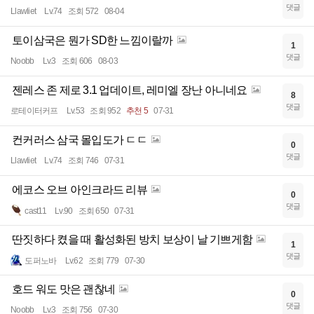
댓글
Llawliet
Lv.74
조회 572
08-04
토이삼국은 뭔가 SD한 느낌이랄까
1
댓글
Noobb
Lv.3
조회 606
08-03
젠레스 존 제로 3.1 업데이트, 레미엘 장난 아니네요
8
댓글
로테이터커프
Lv.53
조회 952
추천 5
07-31
컨커러스 삼국 몰입도가 ㄷㄷ
0
댓글
Llawliet
Lv.74
조회 746
07-31
에코스 오브 아인크라드 리뷰
0
댓글
cast11
Lv.90
조회 650
07-31
딴짓하다 켰을 때 활성화된 방치 보상이 날 기쁘게함
1
댓글
도퍼노바
Lv.62
조회 779
07-30
호드 워도 맛은 괜찮네
0
댓글
Noobb
Lv.3
조회 756
07-30