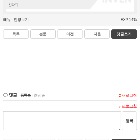
흰따기
메뉴
인장보기
EXP 14%
목록
본문
이전
다음
댓글쓰기
댓글
등록순
|
최신순
새로고침
새로고침
등록