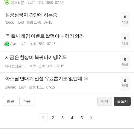
미스티문
Lv.54
조회 1588
07-15
심쿵삼국지 간만에 하는중
0
댓글
Noobb
Lv.3
조회 1578
07-15
곧 출시 게임 이벤트 쌀먹이나 하러 와라
0
댓글
Ayo
Lv.21
조회 1569
07-15
지금은 천상비 복귀타이밍!?
0
댓글
세나섭딩굴이
Lv.35
조회 1459
07-15
아스달 연대기 신섭 유료뽑기도 없던데
0
댓글
Llawliet
Lv.74
조회 1511
07-15
최근
다음
검색
글쓰기
1
2
3
4
5