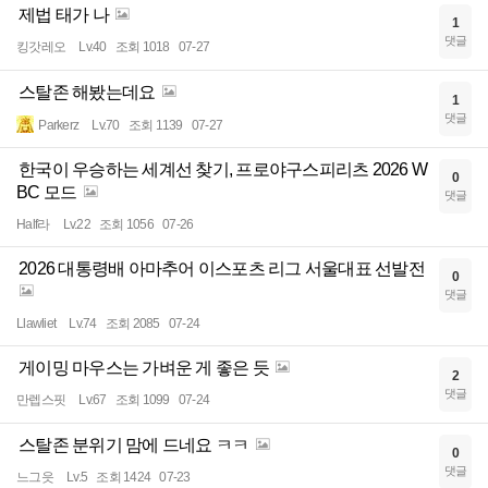
제법 태가 나
1
댓글
킹갓레오
Lv.40
조회 1018
07-27
스탈존 해봤는데요
1
댓글
Parkerz
Lv.70
조회 1139
07-27
한국이 우승하는 세계선 찾기, 프로야구스피리츠 2026 W
0
BC 모드
댓글
Half라
Lv.22
조회 1056
07-26
2026 대통령배 아마추어 이스포츠 리그 서울대표 선발전
0
댓글
Llawliet
Lv.74
조회 2085
07-24
게이밍 마우스는 가벼운 게 좋은 듯
2
댓글
만렙스핏
Lv.67
조회 1099
07-24
스탈존 분위기 맘에 드네요 ㅋㅋ
0
댓글
느그읏
Lv.5
조회 1424
07-23