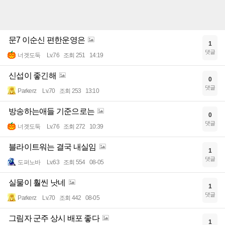
문7 이순신 편한운영은
1
댓글
너겟도둑
Lv.76
조회 251
14:19
신섭이 좋긴해
0
댓글
Parkerz
Lv.70
조회 253
13:10
방송하는애들 기준으로는
0
댓글
너겟도둑
Lv.76
조회 272
10:39
블라이트워는 결국 내실임
1
댓글
도퍼노바
Lv.63
조회 554
08-05
실물이 훨씬 낫네
1
댓글
Parkerz
Lv.70
조회 442
08-05
그림자 군주 상시 배포 좋다
1