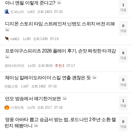
아니 엔필 이렇게 준다고?
1
댓글
도퍼노바
Lv.62
조회 1403
07-20
디지몬 스토리 타임 스트레인저 닌텐도 스위치 버전 리뷰
0
댓글
cast11
Lv.90
조회 1439
07-19
프로야구스피리츠 2026 플레이 후기, 손맛 짜릿한 타격감
6
댓글
로테이터커프
Lv.53
조회 3643
추천 3
07-17
체이싱 칼레이도라이더 스킬 연출 괜찮은 듯
0
댓글
만렙스핏
Lv.67
조회 1462
07-16
던모 방송에서 얘기한거보면
1
댓글
너겟도둑
Lv.76
조회 1517
07-16
영웅 아바타 뽑고 승급서 받는 법, 로드나인 2주년 소환 챌
0
린지 해봤더니
댓글