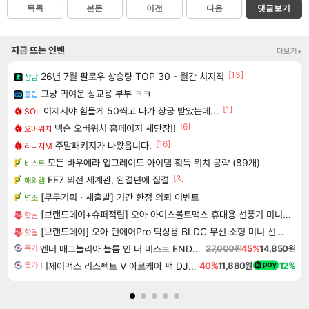
목록
본문
이전
다음
댓글보기
지금 뜨는 인벤
더보기+
[13]
26년 7월 팔로우 상승량 TOP 30 - 월간 치지직
잡담
그냥 귀여운 상교용 부부 ㅋㅋ
클립
[1]
이제서야 힘들게 50찍고 나가 장궁 받았는데...
SOL
[6]
넥슨 오버워치 홈페이지 새단장!!
오버워치
[16]
주말패키지가 나왔읍니다.
리니지M
모든 바우에라 업그레이드 아이템 획득 위치 공략 (89개)
비스트
[3]
FF7 외전 세계관, 완결편에 집결
해외겜
[무무기획 · 새출발] 기간 한정 의뢰 이벤트
명조
[브랜드데이+슈퍼적립] 오아 아이스볼트맥스 휴대용 선풍기 미니 급속 냉각 BLDC 핸디 핸드 손풍기
핫딜
[브랜드데이] 오아 턴에어Pro 탁상용 BLDC 무선 소형 미니 선풍기 사무실 책상 테이블 자동 회전
핫딜
엔더 매그놀리아 블룸 인 더 미스트 ENDER MAGNOLIA Bloom in the Mist
27,000원
45%
14,850원
특가
디제이맥스 리스펙트 V 아르케아 팩 DJMAX RESPECT V Arcaea Pack DLC
40%
11,880원
12%
특가