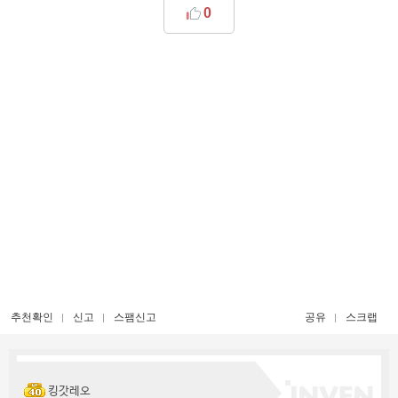
0
추천확인
신고
스팸신고
공유
스크랩
킹갓레오