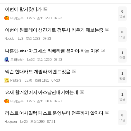
이번에 할거찾다가
0
댓글
너겟도둑
Lv.76
조회 1290
07-23
이번에 원플레이 생긴거로 검투사 키우기 해보는중
0
댓글
Noobb
Lv.3
조회 1233
07-23
나혼렙arise 아그네스 리베라를 뽑아야 하는 이유
1
댓글
도퍼노바
Lv.62
조회 1260
07-23
넥슨 현대카드 게릴라 이벤트있음
1
댓글
Parkerz
Lv.70
조회 1181
07-23
요새 할거없어서 아스달연대기하는데
1
댓글
너겟도둑
Lv.76
조회 1314
07-21
라스트 어사일럼 페스트 운영부터 전투까지 알차다
0
댓글
Heejoon
Lv.25
조회 1299
07-21