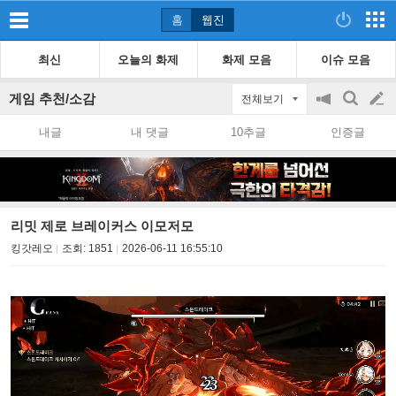
홈
웹진
최신
오늘의 화제
화제 모음
이슈 모음
게임 추천/소감
전체보기
공
검
글
지
색
내글
내 댓글
10추글
인증글
on/off
쓰
기
리밋 제로 브레이커스 이모저모
킹갓레오
조회:
1851
2026-06-11 16:55:10