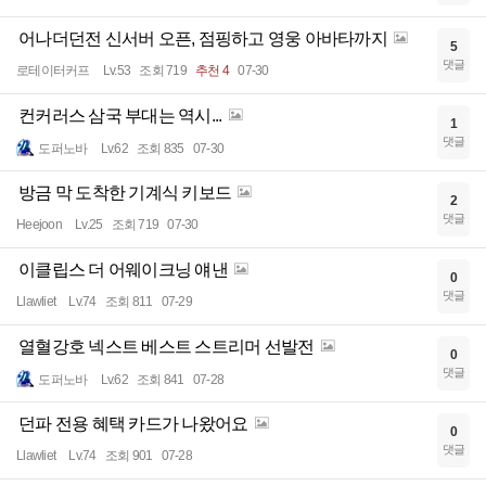
어나더던전 신서버 오픈, 점핑하고 영웅 아바타까지
5
댓글
로테이터커프
Lv.53
조회 719
추천 4
07-30
컨커러스 삼국 부대는 역시...
1
댓글
도퍼노바
Lv.62
조회 835
07-30
방금 막 도착한 기계식 키보드
2
댓글
Heejoon
Lv.25
조회 719
07-30
이클립스 더 어웨이크닝 얘낸
0
댓글
Llawliet
Lv.74
조회 811
07-29
열혈강호 넥스트 베스트 스트리머 선발전
0
댓글
도퍼노바
Lv.62
조회 841
07-28
던파 전용 혜택 카드가 나왔어요
0
댓글
Llawliet
Lv.74
조회 901
07-28