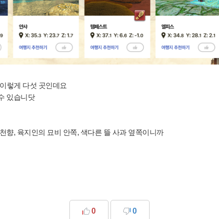
 이렇게 다섯 곳인데요
 수 있습니닷
매천향, 육지인의 묘비 안쪽, 색다른 뜰 사과 옆쪽이니까
0
0