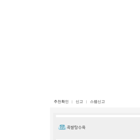
추천확인
신고
스팸신고
족발탕수육