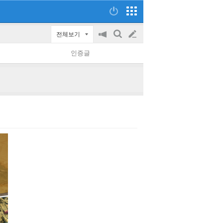
전체보기
공
검
글
지
색
인증글
on/off
쓰
기