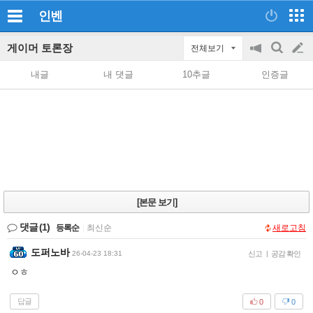
인벤
게이머 토론장
전체보기
공
검
글
지
색
내글
내 댓글
10추글
인증글
on/off
쓰
기
[본문 보기]
댓글
(1)
등록순
|
최신순
새로고침
도퍼노바
26-04-23 18:31
신고
|
공감 확인
ㅇㅎ
답글
0
0