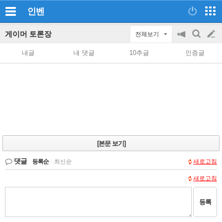
인벤
게이머 토론장
전체보기
공
검
글
지
색
내글
내 댓글
10추글
인증글
on/off
쓰
기
[본문 보기]
댓글
등록순
|
최신순
새로고침
새로고침
등록