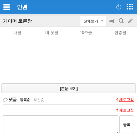
인벤
게이머 토론장
전체보기
공
검
글
지
색
내글
내 댓글
10추글
인증글
on/off
쓰
기
[본문 보기]
댓글
등록순
|
최신순
새로고침
새로고침
등록