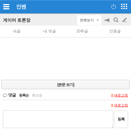
인벤
게이머 토론장
전체보기
공
검
글
지
색
내글
내 댓글
10추글
인증글
on/off
쓰
기
[본문 보기]
댓글
등록순
|
최신순
새로고침
새로고침
등록