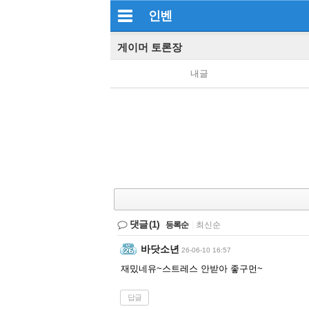
인벤
게이머 토론장
내글
댓글
(1)
등록순
|
최신순
바닷소년
26-06-10 16:57
재밌네유~스트레스 안받아 좋구먼~
답글