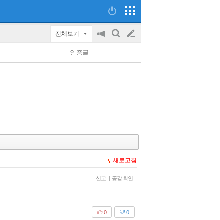
전체보기
공
검
글
지
색
인증글
on/off
쓰
기
새로고침
신고
|
공감 확인
0
0