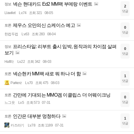
넥슨 현대카드 Ed2 MM팩 부메랑 이벤트
정보
2
댓글
Llawliet
Lv.74
조회 321
08-05
제우스 오만의신 쇼케이스 예고
토론
0
댓글
한컵두컵
Lv.63
조회 283
08-04
프리스타일: 리부트 출시 임박, 원작과의 차이점 살펴
정보
0
보기
댓글
Half라
Lv.22
조회 342
08-03
넥슨현카 MM팩 새로 뭐 하나 더 함
토론
1
댓글
Parkerz
Lv.70
조회 475
08-03
간만에 기대되는 MMO겜 이클립스 더 어웨이크닝
토론
0
댓글
느그읏
Lv.5
조회 573
07-31
인간은 대부분 멍청하다
토론
1
댓글
카즈라기
Lv.78
조회 1189
07-31