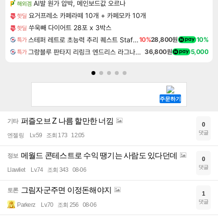
AI발 원가 압박, 메인보드값 오르나
해외겜
요거프레소 카페라떼 10개 + 카페모카 10개
핫딜
쑤욱빼 다이어트 28포 x 3박스
핫딜
스테퍼 레트로 초능력 추리 퀘스트 Staffer Retro A Supernatural Mystery Quest
10%
28,800원
10%
특가
그랑블루 판타지 리링크 엔드리스 라그나로크 업그레이드 킷 Granblue Fantasy Relink Endless Ragnarok Upgrade Kit DLC
36,800원
5,000
특가
퍼즐오브 Z 나름 할만한 너낌
기타
0
댓글
엔젤링
Lv.59
조회 173
12:05
메월드 콘테스트로 수익 땡기는 사람도 있다던데
정보
0
댓글
Llawliet
Lv.74
조회 343
08-06
그림자군주면 이정돈해야지
토론
1
댓글
Parkerz
Lv.70
조회 256
08-06