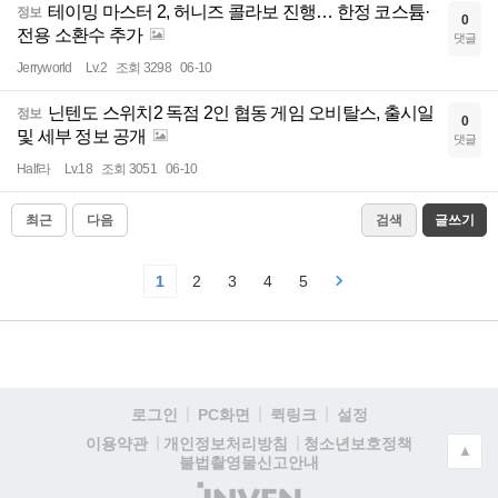
테이밍 마스터 2, 허니즈 콜라보 진행… 한정 코스튬·
정보
0
전용 소환수 추가
댓글
Jerryworld
Lv.2
조회 3298
06-10
닌텐도 스위치2 독점 2인 협동 게임 오비탈스, 출시일
정보
0
및 세부 정보 공개
댓글
Half라
Lv.18
조회 3051
06-10
최근
다음
검색
글쓰기
1
2
3
4
5
로그인
PC화면
퀵링크
설정
청소년보호정책
이용약관
개인정보처리방침
▲
불법촬영물신고안내
(주)