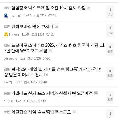
열혈강호 넥스트 29일 오전 10시 출시 확정
정보
1
댓글
도퍼노바
Lv.62
조회 1714
07-21
던파모바일 많이 고치네
토론
1
댓글
Parkerz
Lv.70
조회 1404
07-21
프로야구 스피리츠 2026, 시리즈 최초 한국어 지원…1
정보
0
7년 만에 WBC 모드 부활
댓글
Jerryworld
Lv.2
조회 1426
07-20
붕괴: 스타레일 '별 사이를 걷는 회고록' 개막, 개척 여
정보
0
정 담은 이머시브 전시
댓글
Half라
Lv.21
조회 1417
07-18
카발레드 신캐 포스 거너와 신섭 새턴 오픈예정
토론
1
댓글
느그읏
Lv.5
조회 1913
07-16
이클립스 게임 슬슬 떡밥 푸는군요
토론
1