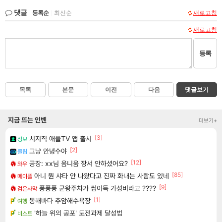
댓글
등록순
|
최신순
새로고침
새로고침
등록
목록
본문
이전
다음
댓글보기
지금 뜨는 인벤
더보기+
[3]
치지직 애플TV 앱 출시
정보
[2]
그냥 안녕수야
클립
[12]
공장: xx님 옴니움 장서 안하셨어요?
와우
[85]
아니 뭔 샤타 안 나왔다고 진짜 화내는 사람도 있네
메이플
[9]
풍풍풍 군왕주차가 씹이득 가성비라고 ????
검은사막
[1]
동해바다 추암해수욕장
여행
'하늘 위의 공포' 도전과제 달성법
비스트