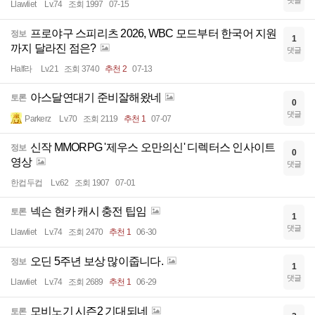
댓글
Llawliet
Lv.74
조회 1997
07-15
프로야구 스피리츠 2026, WBC 모드부터 한국어 지원
정보
1
까지 달라진 점은?
댓글
Half라
Lv.21
조회 3740
추천 2
07-13
아스달연대기 준비잘해왔네
토론
0
댓글
Parkerz
Lv.70
조회 2119
추천 1
07-07
신작 MMORPG '제우스 오만의신' 디렉터스 인사이트
정보
0
영상
댓글
한컵두컵
Lv.62
조회 1907
07-01
넥슨 현카 캐시 충전 팁임
토론
1
댓글
Llawliet
Lv.74
조회 2470
추천 1
06-30
오딘 5주년 보상 많이줍니다.
정보
1
댓글
Llawliet
Lv.74
조회 2689
추천 1
06-29
모비노기 시즌2 기대되네
토론