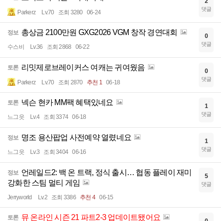
2
댓글
Parkerz
Lv.70
조회 3280
06-24
총상금 2100만원 GXG2026 VGM 창작 경연대회
정보
0
댓글
수스비
Lv.36
조회 2868
06-22
리밋제로브레이커스 여캐는 귀여웠음
토론
0
댓글
Parkerz
Lv.70
조회 2870
추천 1
06-18
넥슨 현카 MM팩 혜택있네요
토론
1
댓글
느그읏
Lv.4
조회 3374
06-18
명조 용산팝업 사전예약 열렸네요
정보
1
댓글
느그읏
Lv.3
조회 3404
06-16
언레일드2: 백 온 트랙, 정식 출시… 협동 플레이 재미
정보
5
강화한 스팀 멀티 게임
댓글
Jerryworld
Lv.2
조회 3386
추천 4
06-15
뮤 온라인 시즌 21 파트2-3 업데이트됐어요
토론