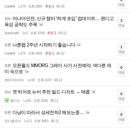
0
댓글
Llawliet
Lv.74
조회 2997
추천 1
06-15
어나더던전, 신규 챕터 ‘하계 초입’ 업데이트… 윈디고
정보
3
육성 공략도 주목
댓글
Jerryworld
Lv.2
조회 3748
추천 3
06-12
나혼렙 2주년 시작하기 좋습니다
토론
1
댓글
Llawliet
Lv.74
조회 3541
추천 1
06-12
오픈월드 MMORG 그레이 사가 사전예약, 색다른 재
토론
0
미 속으로
댓글
로테이터커프
Lv.53
조회 3107
06-12
캣 히어로 뉴비 추천 빌드 디저트 → 매콤
정보
0
댓글
켈라스
Lv.25
조회 3334
06-11
다냥이 따라서 성세천하2 해보는중…
토론
0
댓글
천사엘프녀
Lv.13
조회 3465
06-11