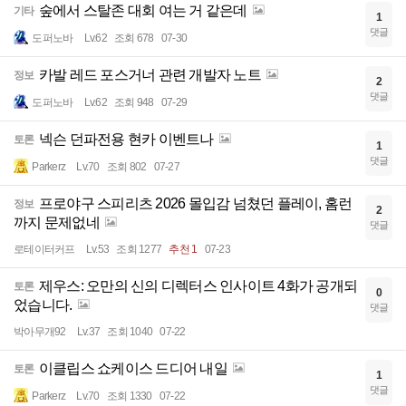
숲에서 스탈존 대회 여는 거 같은데
기타
1
댓글
도퍼노바
Lv.62
조회 678
07-30
카발 레드 포스거너 관련 개발자 노트
정보
2
댓글
도퍼노바
Lv.62
조회 948
07-29
넥슨 던파전용 현카 이벤트나
토론
1
댓글
Parkerz
Lv.70
조회 802
07-27
프로야구 스피리츠 2026 몰입감 넘쳤던 플레이, 홈런
정보
2
까지 문제없네
댓글
로테이터커프
Lv.53
조회 1277
추천 1
07-23
제우스: 오만의 신의 디렉터스 인사이트 4화가 공개되
토론
0
었습니다.
댓글
박아무개92
Lv.37
조회 1040
07-22
이클립스 쇼케이스 드디어 내일
토론
1
댓글
Parkerz
Lv.70
조회 1330
07-22