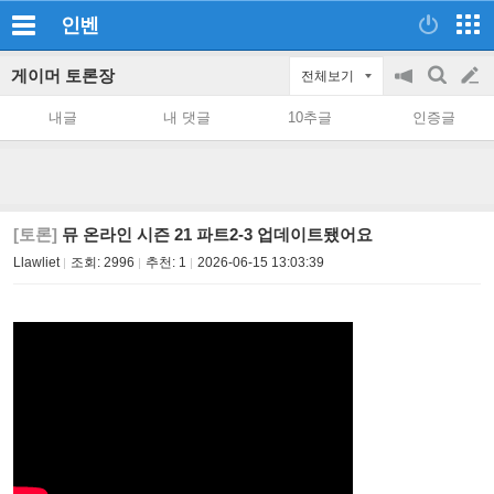
인벤
게이머 토론장
전체보기
공
검
글
지
색
내글
내 댓글
10추글
인증글
on/off
쓰
기
[토론]
뮤 온라인 시즌 21 파트2-3 업데이트됐어요
Llawliet
조회:
2996
추천:
1
2026-06-15 13:03:39