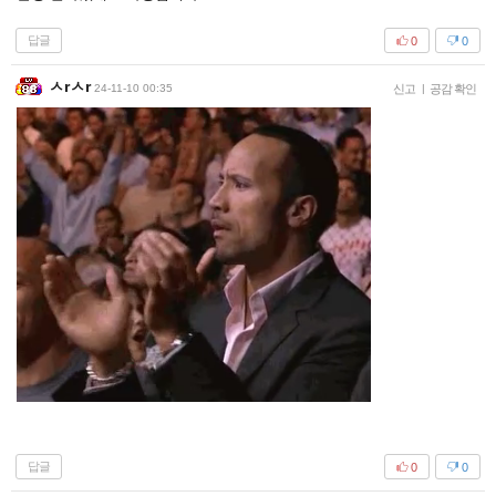
답글
0
0
ㅅrㅅr
24-11-10 00:35
신고
|
공감 확인
답글
0
0