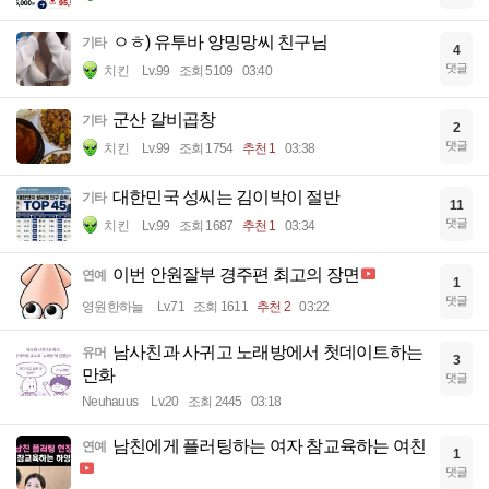
ㅇㅎ) 유투바 앙밍망씨 친구님
기타
4
댓글
치킨
Lv.99
조회 5109
03:40
군산 갈비곱창
기타
2
댓글
치킨
Lv.99
조회 1754
추천 1
03:38
대한민국 성씨는 김이박이 절반
기타
11
댓글
치킨
Lv.99
조회 1687
추천 1
03:34
이번 안원잘부 경주편 최고의 장면
연예
1
댓글
영원한하늘
Lv.71
조회 1611
추천 2
03:22
남사친과 사귀고 노래방에서 첫데이트하는
유머
3
만화
댓글
Neuhauus
Lv.20
조회 2445
03:18
남친에게 플러팅하는 여자 참교육하는 여친
연예
1
댓글