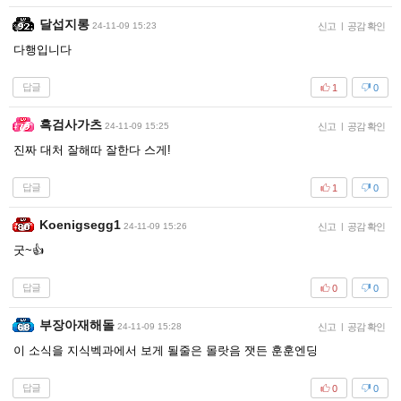
달섭지롱
24-11-09 15:23
신고
|
공감 확인
다행입니다
답글
1
0
흑검사가츠
24-11-09 15:25
신고
|
공감 확인
진짜 대처 잘해따 잘한다 스게!
답글
1
0
Koenigsegg1
24-11-09 15:26
신고
|
공감 확인
굿~👍
답글
0
0
부장아재해돌
24-11-09 15:28
신고
|
공감 확인
이 소식을 지식벡과에서 보게 될줄은 몰랏음 잿든 훈훈엔딩
답글
0
0