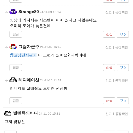
Strange80
24-11-09 16:14
신고
|
공감 확인
영상에 리니지는 시스템이 이미 있다고 나왔는데요
오히려 로아가 늦은건데
답글
1
0
그림자군주
24-11-09 16:49
신고
|
공감 확인
@고장난자판기
아 그런게 있어요? 대박이네
답글
0
0
레디에이션
24-11-10 11:31
신고
|
공감 확인
리니지도 잘해줘요 오히려 권장함
답글
0
0
별뗏목의바다
24-11-09 15:31
신고
|
공감 확인
그저 빛강선