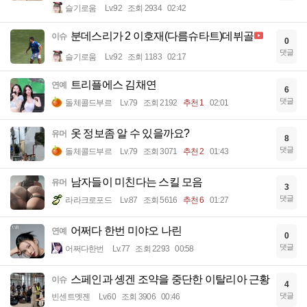
슬기로움
Lv.92
조회 2934
02:42
분데스리가 2 이호재(다름슈타트)데뷔골
이슈
0
댓글
슬기로움
Lv.92
조회 1183
02:17
트리플에스 김채연
연예
6
댓글
돌체콜드부르
Lv.79
조회 2192
추천 1
02:01
옷 정보좀 알 수 있을까요?
유머
8
댓글
돌체콜드부르
Lv.79
조회 3071
추천 2
01:43
남자들이 미친다는 스킬 모음
유머
3
댓글
라라크로포드
Lv.87
조회 5616
추천 6
01:27
어쩌다 한번 미야오 나린
연예
0
댓글
어쩌다한번
Lv.77
조회 2293
00:58
스페인과 솅겐 조약을 중단한 이탈리아 근황
이슈
4
댓글
빈센트멧젠
Lv.60
조회 3906
00:46