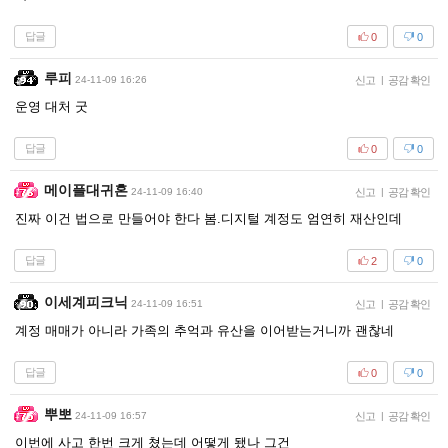
답글
0
0
루피
24-11-09 16:26
신고
|
공감 확인
운영 대처 굿
답글
0
0
메이플대귀혼
24-11-09 16:40
신고
|
공감 확인
진짜 이건 법으로 만들어야 한다 봄.디지털 계정도 엄연히 재산인데
답글
2
0
이세계피크닉
24-11-09 16:51
신고
|
공감 확인
계정 매매가 아니라 가족의 추억과 유산을 이어받는거니까 괜찮네
답글
0
0
뿌뽀
24-11-09 16:57
신고
|
공감 확인
이번에 사고 한번 크게 쳤는데 어떻게 됐나 그건