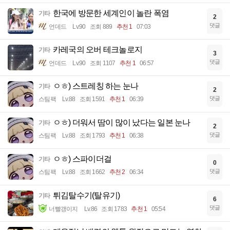
한국에 방문한 세계인이 놀란 폭염
기타
2
댓글
언데드
Lv.90
조회 889
추천 1
07:03
카레국의 오버 테크놀로지
기타
3
댓글
언데드
Lv.90
조회 1107
추천 1
06:57
ㅇㅎ) 스트레칭 하는 눈나
기타
2
댓글
스팀팩
Lv.88
조회 1591
추천 1
06:39
ㅇㅎ) 더워서 땀이 많이 났다는 일본 눈나
기타
2
댓글
스팀팩
Lv.88
조회 1793
추천 1
06:38
ㅇㅎ) 스파이더걸
기타
0
댓글
스팀팩
Lv.88
조회 1662
추천 2
06:34
튀김탈수기(탈유기)
기타
6
댓글
너빨갱이지
Lv.86
조회 1783
추천 1
05:54