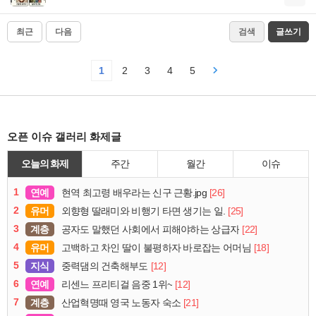
최근
다음
검색
글쓰기
1
2
3
4
5
오픈 이슈 갤러리 화제글
오늘의 화제
주간
월간
이슈
1
연예
[26]
현역 최고령 배우라는 신구 근황.jpg
2
유머
[25]
외향형 딸래미와 비행기 타면 생기는 일.
3
계층
[22]
공자도 말했던 사회에서 피해야하는 상급자
4
유머
[18]
고백하고 차인 딸이 불평하자 바로잡는 어머님
5
지식
[12]
중력댐의 건축해부도
6
연예
[12]
리센느 프리티걸 음중 1위~
7
계층
[21]
산업혁명때 영국 노동자 숙소