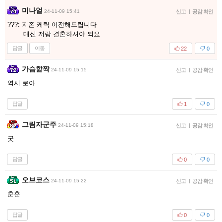
미나얼
24-11-09 15:41
신고
|
공감 확인
???: 지존 케릭 이전해드립니다
대신 저랑 결혼하셔야 되요
답글
이동
22
0
가슴핥짝
24-11-09 15:15
신고
|
공감 확인
역시 로아
답글
1
0
그림자군주
24-11-09 15:18
신고
|
공감 확인
굿
답글
0
0
오브코스
24-11-09 15:22
신고
|
공감 확인
훈훈
답글
0
0