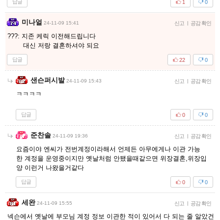
답글
1
0
미나얼
24-11-09 15:41
신고
|
공감 확인
???: 지존 케릭 이전해드립니다
대신 저랑 결혼하셔야 되요
답글
22
0
샌슨퍼시발
24-11-09 15:43
신고
|
공감 확인
ㅋㅋㅋㅋ
답글
0
0
준찬솔
24-11-09 19:36
신고
|
공감 확인
요즘이야 엔씨가 전번계정이라해서 언제든 아무에게나 이관 가능
한 계정을 운영중이지만 옛날처럼 안됐을때같으면 위장결혼,위장입
양 이런거 나왔을거같다
답글
0
0
세완
24-11-09 15:55
신고
|
공감 확인
넥슨에서 옛날에 부모님 계정 정보 이관한 적이 있어서 다 되는 줄 알았건