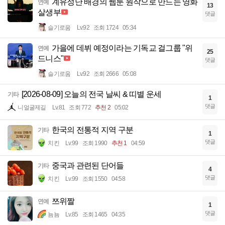
계유정난 배경의 웹툰 원작으로 만드는 영화
연예
13
살생부
댓글
슬기로움
Lv.92
조회 1724
05:34
가을에 데뷔 예정이라는 기독교 걸그룹 "위
연예
25
드니스"
댓글
슬기로움
Lv.92
조회 2666
05:08
[2026-08-09] 오늘의 전국 날씨 & 띠별 운세
기타
1
댓글
니얼굴제길
Lv.81
조회 772
추천 2
05:02
한국의 전통적 지역 구분
기타
1
댓글
치킨
Lv.99
조회 1990
추천 1
04:59
중국과 관련된 단어들
기타
4
댓글
치킨
Lv.99
조회 1550
04:58
쯔위짤
연예
1
댓글
뇸뇸
Lv.85
조회 1465
04:35