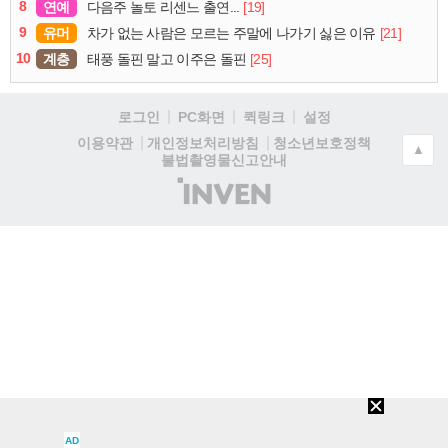
8
연예
[19]
다음주 놀토 리센느 출연...
9
유머
[21]
차가 없는 사람은 모르는 주말에 나가기 싫은 이유
10
계층
[25]
태풍 돌핀 말고 이주은 돌핀
로그인
PC화면
퀵링크
설정
청소년보호정책
이용약관
개인정보처리방침
▲
불법촬영물신고안내
(주)
인
벤
AD