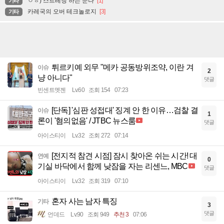
ㅇㅎ) 스트레칭 하는 눈나
[1]
기타
카레국의 오버 테크놀로지
[3]
기타
튀르키예 외무 "메카 공동방위조약, 이란 겨
이슈
2
냥 아니다"
댓글
빈센트멧젠
Lv.60
조회 154
07:23
[단독] '심판 성접대' 징계 안 한 이유…검찰 결
이슈
1
론이 '혐의없음' / JTBC 뉴스룸
댓글
아이스티이
Lv.32
조회 272
07:14
[전지적 참견 시점] 잠시 찾아온 쉬는 시간! 대
연예
0
기실 바닥에서 함께 낮잠을 자는 리센느, MBC
댓글
아이스티이
Lv.32
조회 319
07:10
혼자 사는 남자 특징
기타
3
댓글
언데드
Lv.90
조회 949
추천 3
07:06