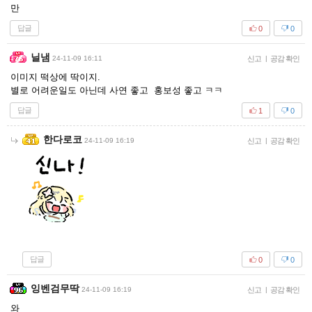
만
답글
0
0
닐냄
24-11-09 16:11
신고
|
공감 확인
이미지 떡상에 딱이지.
별로 어려운일도 아닌데 사연 좋고 홍보성 좋고 ㅋㅋ
답글
1
0
한다로코
24-11-09 16:19
신고
|
공감 확인
답글
0
0
잉벤검무딱
24-11-09 16:19
신고
|
공감 확인
와