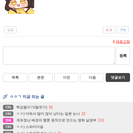
답글
0
0
새로고침
등록
목록
본문
이전
다음
댓글보기
ㅇㅇㄱ 지금 뜨는 글
튀김탈수기(탈유기)
[6]
기타
ㅇㅎ) 더워서 땀이 많이 났다는 일본 눈나
[2]
기타
계유정난 배경의 웹툰 원작으로 만드는 영화 살생부
[13]
연예
ㅇㅎ) 스파이더걸
기타