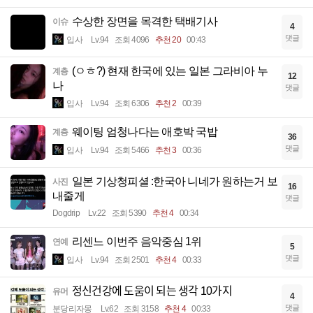
수상한 장면을 목격한 택배기사
이슈
4
댓글
입사
Lv.94
조회 4096
추천 20
00:43
(ㅇㅎ?) 현재 한국에 있는 일본 그라비아 누
계층
12
나
댓글
입사
Lv.94
조회 6306
추천 2
00:39
웨이팅 엄청나다는 애호박 국밥
계층
36
댓글
입사
Lv.94
조회 5466
추천 3
00:36
일본 기상청피셜 :한국아 니네가 원하는거 보
사진
16
내줄게
댓글
Dogdrip
Lv.22
조회 5390
추천 4
00:34
리센느 이번주 음악중심 1위
연예
5
댓글
입사
Lv.94
조회 2501
추천 4
00:33
정신건강에 도움이 되는 생각 10가지
유머
4
댓글
분당리자몽
Lv.62
조회 3158
추천 4
00:33