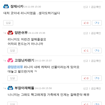
장재시카
24-11-09 15:30
신고
|
공감 확인
대처 굿이네 리니지였음 ..생각도하기싫다
답글
0
2
양은쉬푸
24-11-09 15:36
신고
|
공감 확인
리니지도 저런건 잘해줄걸요
어차피 돈드는거 아니니까
답글
1
0
고장난자판기
24-11-09 15:37
신고
|
공감 확인
@양은쉬푸
리니지 내에 캐릭터 선물이라는게 있어요
대놓고 팔으란거져 ㅋ
답글
0
0
부장아재해돌
24-11-09 15:58
신고
|
공감 확인
니니지는 그래도 핵고래계정 가족에게 인계는 잘해준닥 헤유
답글
1
0