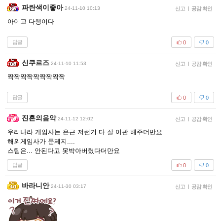
파란색이좋아
24-11-10 10:13
신고
|
공감 확인
아이고 다행이다
답글
0
0
신쿠르즈
24-11-10 11:53
신고
|
공감 확인
짝짝짝짝짝짝짝짝짝
답글
0
0
진혼의음악
24-11-12 12:02
신고
|
공감 확인
우리나라 게임사는 은근 저런거 다 잘 이관 해주더만요
해외게임사가 문제지....
스팀은... 안된다고 못박아버렸다더만요
답글
0
0
바라니안
24-11-30 03:17
신고
|
공감 확인