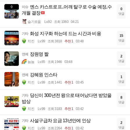
옌스 카스트로프..어깨 탈구로 수술 예정,수
이슈
0
개월 결장
댓글
슬기로움
Lv.92
조회 1060
04:21
화성 지구화 하는데 드는 시간과 비용
기타
15
댓글
치킨
Lv.99
조회 3818
추천 1
03:48
장원영 짤
연예
2
댓글
뇸뇸
Lv.85
조회 1946
03:48
강혜원 인스타
연예
1
댓글
치킨
Lv.99
조회 1441
추천 1
03:45
당신이 300년전 왕으로 태어났다면 받았을
기타
8
밥상
댓글
치킨
Lv.99
조회 3183
추천 1
03:42
사설구급차 요금 13년만에 인상
기타
2
댓글
치킨
Lv.99
조회 2264
추천 1
03:42