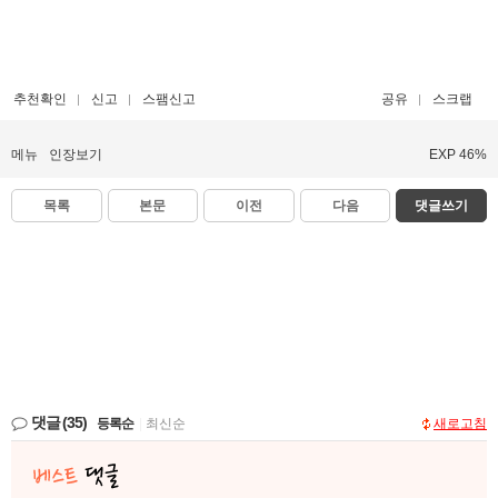
추천확인
신고
스팸신고
공유
스크랩
메뉴
인장보기
EXP 46%
목록
본문
이전
다음
댓글쓰기
댓글
(35)
등록순
|
최신순
새로고침