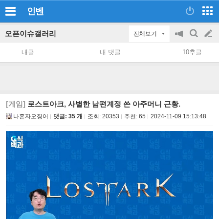
인벤
오픈이슈갤러리
전체보기
공
검
글
지
색
내글
내 댓글
10추글
on/off
쓰
기
[게임]
로스트아크, 사별한 남편계정 쓴 아주머니 근황.
나혼자오징어
댓글: 35 개
조회:
20353
추천:
65
2024-11-09 15:13:48