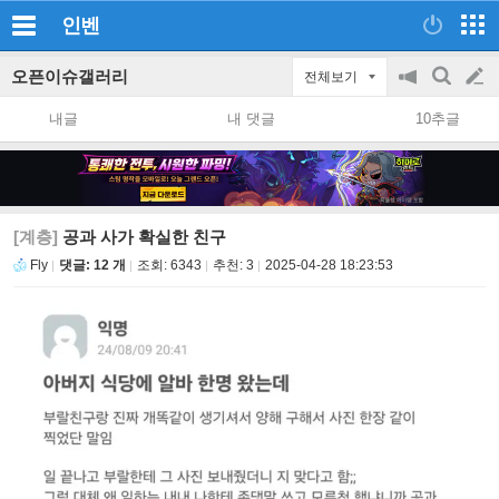
인벤
오픈이슈갤러리
전체보기
공
검
글
지
색
내글
내 댓글
10추글
on/off
쓰
기
[계층]
공과 사가 확실한 친구
Fly
댓글: 12 개
조회:
6343
추천:
3
2025-04-28 18:23:53