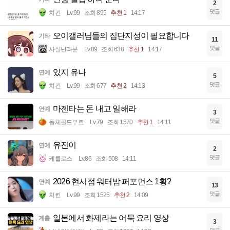
2
댓글
치킨
Lv.99
조회 895
추천 1
14:17
오이갤러님들의 집단지성이 필요합니다
기타
11
댓글
사실난라쿤
Lv.89
조회 638
추천 1
14:17
있지 유나
연예
5
댓글
치킨
Lv.99
조회 677
추천 2
14:13
마젠타는 돈 내고 일해라
연예
3
댓글
돌체콜드부르
Lv.79
조회 1570
추천 1
14:11
유진이
연예
2
댓글
케를로스
Lv.86
조회 508
14:11
2026 현시점 워터밤 퍼포먼스 1황?
연예
13
댓글
치킨
Lv.99
조회 1525
추천 2
14:09
일본에서 화제라는 어묵 요리 영상
계층
3