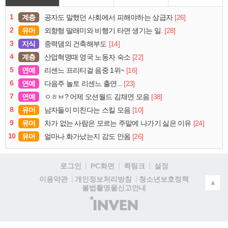
1
계층
[26]
공자도 말했던 사회에서 피해야하는 상급자
2
유머
[28]
외향형 딸래미와 비행기 타면 생기는 일.
3
지식
[14]
중력댐의 건축해부도
4
계층
[22]
산업혁명때 영국 노동자 숙소
5
연예
[16]
리센느 프리티걸 음중 1위~
6
연예
[23]
다음주 놀토 리센느 출연...
7
연예
[38]
ㅇㅎㅂ? 어제 오션월드 김채연 모음
8
유머
[10]
남자들이 미친다는 스킬 모음
9
유머
[24]
차가 없는 사람은 모르는 주말에 나가기 싫은 이유
10
유머
[26]
얼마나 화가났는지 감도 안옴
로그인
PC화면
퀵링크
설정
청소년보호정책
이용약관
개인정보처리방침
▲
불법촬영물신고안내
(주)
인
벤