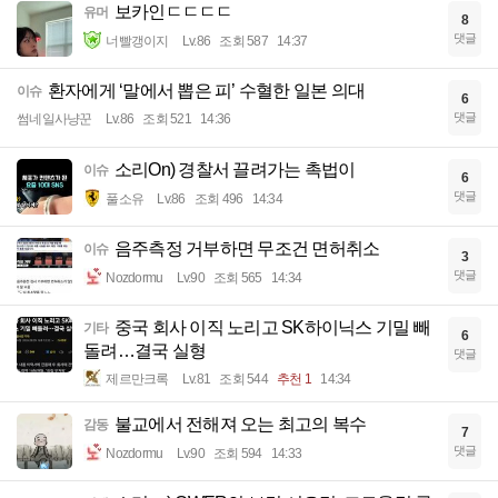
보카인ㄷㄷㄷㄷ
유머
8
댓글
너빨갱이지
Lv.86
조회 587
14:37
환자에게 ‘말에서 뽑은 피’ 수혈한 일본 의대
이슈
6
댓글
썸네일사냥꾼
Lv.86
조회 521
14:36
소리On) 경찰서 끌려가는 촉법이
이슈
6
댓글
풀소유
Lv.86
조회 496
14:34
음주측정 거부하면 무조건 면허취소
이슈
3
댓글
Nozdormu
Lv.90
조회 565
14:34
중국 회사 이직 노리고 SK하이닉스 기밀 빼
기타
6
돌려…결국 실형
댓글
제르만크록
Lv.81
조회 544
추천 1
14:34
불교에서 전해져 오는 최고의 복수
감동
7
댓글
Nozdormu
Lv.90
조회 594
14:33