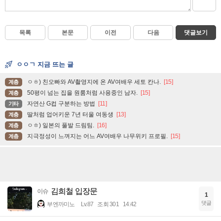
목록
본문
이전
다음
댓글보기
ㅇㅇㄱ 지금 뜨는 글
ㅇㅎ) 친오빠와 AV촬영지에 온 AV여배우 세토 칸나.
[15]
계층
50평이 넘는 집을 원룸처럼 사용중인 남자.
[15]
계층
자연산 G컵 구분하는 방법
[11]
기타
딸처럼 업어키운 7년 터울 여동생
[13]
계층
ㅇㅎ) 일본의 풀발 드림팀.
[16]
계층
지극정성이 느껴지는 어느 AV여배우 나무위키 프로필.
[15]
계층
김희철 입장문
이슈
1
댓글
부엔까미노
Lv.87
조회 301
14:42