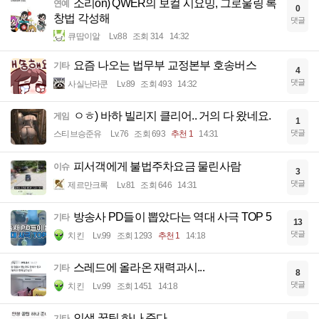
소리on) QWER의 보컬 시요밍, 그로울링 록
연예
0
창법 각성해
댓글
큐땁이알
Lv.88
조회 314
14:32
요즘 나오는 법무부 교정본부 호송버스
기타
4
댓글
사실난라쿤
Lv.89
조회 493
14:32
ㅇㅎ) 바하 빌리지 클리어.. 거의 다 왔네요.
게임
1
댓글
스티브승준유
Lv.76
조회 693
추천 1
14:31
피서객에게 불법주차요금 물린사람
이슈
3
댓글
제르만크록
Lv.81
조회 646
14:31
방송사 PD들이 뽑았다는 역대 사극 TOP 5
기타
13
댓글
치킨
Lv.99
조회 1293
추천 1
14:18
스레드에 올라온 재력과시...
기타
8
댓글
치킨
Lv.99
조회 1451
14:18
인생 꿀팁 하나 준다
기타