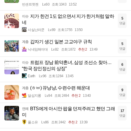
빈센트멧젠
Lv.60
조회 1043
13:52
지가 한건 1도 없으면서 지가 한거처럼 말하
이슈
5
네
댓글
사실난라쿤
Lv.89
조회 1755
13:50
갑자기 생긴 일본 고교야구 규칙
계층
5
댓글
닉네임해야대
Lv.82
조회 1872
추천 2
13:49
트럼프 장남 前약혼녀, 삼성 조선소 찾아…
이슈
6
“한국 장인정신의 상징”
댓글
Earth
Lv.96
조회 1284
13:45
(ㅎㅂ) 뀨냥냥, 수련수련 해운대
계층
9
댓글
달섭지롱
Lv.94
조회 2494
추천 2
13:40
BTS에게 아시안 팝을 던져주려고 했던 그래
연예
17
미
댓글
풀소유
Lv.86
조회 2442
추천 2
13:39