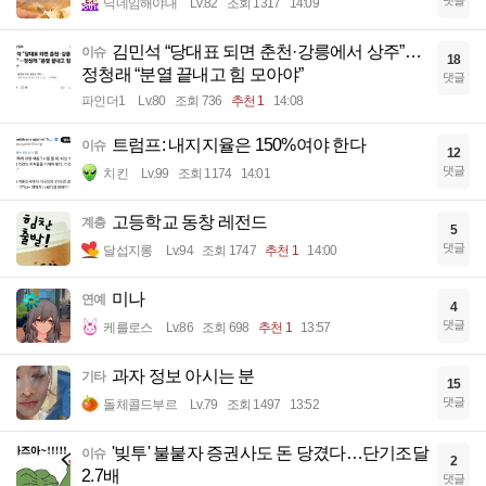
댓글
닉네임해야대
Lv.82
조회 1317
14:09
김민석 “당대표 되면 춘천·강릉에서 상주”…
이슈
18
정청래 “분열 끝내고 힘 모아야”
댓글
파인더1
Lv.80
조회 736
추천 1
14:08
트럼프: 내지지율은 150%여야 한다
이슈
12
댓글
치킨
Lv.99
조회 1174
14:01
고등학교 동창 레전드
계층
5
댓글
달섭지롱
Lv.94
조회 1747
추천 1
14:00
미나
연예
4
댓글
케를로스
Lv.86
조회 698
추천 1
13:57
과자 정보 아시는 분
기타
15
댓글
돌체콜드부르
Lv.79
조회 1497
13:52
'빚투' 불붙자 증권사도 돈 당겼다…단기조달
이슈
2
2.7배
댓글