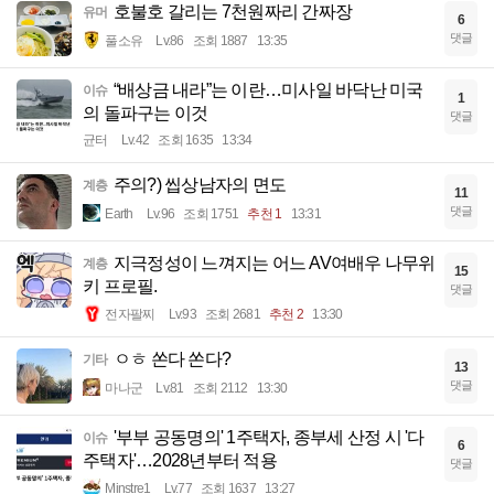
호불호 갈리는 7천원짜리 간짜장
유머
6
댓글
풀소유
Lv.86
조회 1887
13:35
“배상금 내라”는 이란…미사일 바닥난 미국
이슈
1
의 돌파구는 이것
댓글
균터
Lv.42
조회 1635
13:34
주의?) 씹상남자의 면도
계층
11
댓글
Earth
Lv.96
조회 1751
추천 1
13:31
지극정성이 느껴지는 어느 AV여배우 나무위
계층
15
키 프로필.
댓글
전자팔찌
Lv.93
조회 2681
추천 2
13:30
ㅇㅎ 쏜다 쏜다?
기타
13
댓글
마나군
Lv.81
조회 2112
13:30
'부부 공동명의' 1주택자, 종부세 산정 시 '다
이슈
6
주택자'…2028년부터 적용
댓글
Minstre1
Lv.77
조회 1637
13:27