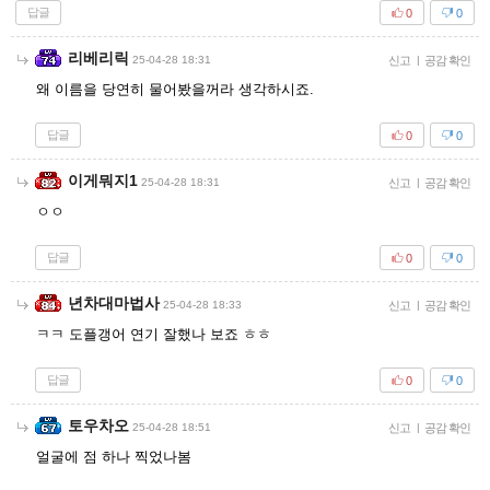
답글
0
0
리베리릭
25-04-28 18:31
신고
|
공감 확인
왜 이름을 당연히 물어봤을꺼라 생각하시죠.
답글
0
0
이게뭐지1
25-04-28 18:31
신고
|
공감 확인
ㅇㅇ
답글
0
0
년차대마법사
25-04-28 18:33
신고
|
공감 확인
ㅋㅋ 도플갱어 연기 잘했나 보죠 ㅎㅎ
답글
0
0
토우차오
25-04-28 18:51
신고
|
공감 확인
얼굴에 점 하나 찍었나봄