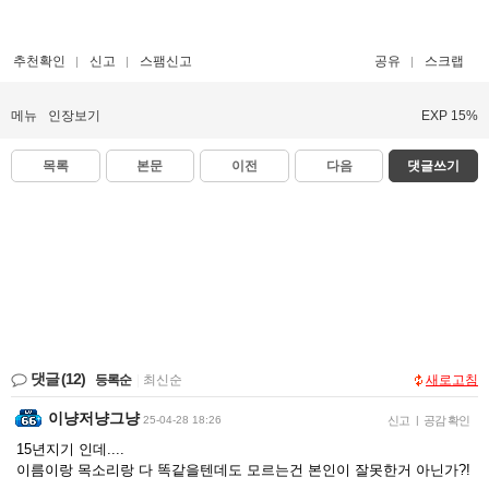
추천확인
신고
스팸신고
공유
스크랩
메뉴
인장보기
EXP 15%
목록
본문
이전
다음
댓글쓰기
댓글
(12)
등록순
|
최신순
새로고침
이냥저냥그냥
25-04-28 18:26
신고
|
공감 확인
15년지기 인데....
이름이랑 목소리랑 다 똑같을텐데도 모르는건 본인이 잘못한거 아닌가?!