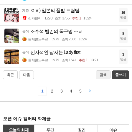
ㅇㅎ) 일본의 풀발 드림팀.
계층
16
댓글
전자팔찌
Lv.93
조회 3755
추천 1
13:24
조수석 빌런의 목구멍 조교
유머
8
댓글
돌체콜드부르
Lv.79
조회 2336
13:24
신사적인 남자는 Lady first
유머
3
댓글
돌체콜드부르
Lv.79
조회 1641
추천 1
13:21
최근
다음
검색
글쓰기
1
2
3
4
5
오픈 이슈 갤러리 화제글
오늘의 화제
주간
월간
이슈