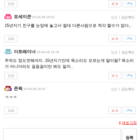
답글
0
0
포세이큰
25-04-28 19:01
신고
|
공감 확인
15년지기 친구를 눈앞에 놓고서 절대 다른사람으로 착각 할수가 없다,,
답글
0
0
이트레이너
25-04-28 19:19
신고
|
공감 확인
주적도 정도껏해야지..15년지기인데 목소리도 모르는게 말이됨? 목소리
가 아니더라도 걸음걸이만 봐도 알지..
답글
1
0
존윅
25-04-28 20:47
신고
|
공감 확인
ㅋㅋㅋ
답글
0
0
새로고침
등록