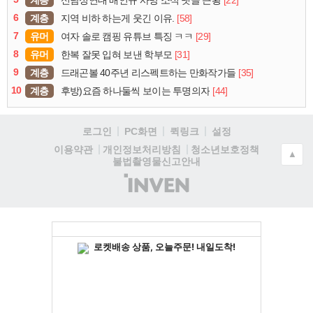
계층
[22]
신남성연대 배인규 사망 소식 댓글 근황
6
계층
[58]
지역 비하 하는게 웃긴 이유.
7
유머
[29]
여자 솔로 캠핑 유튜브 특징 ㅋㅋ
8
유머
[31]
한복 잘못 입혀 보낸 학부모
9
계층
[35]
드래곤볼 40주년 리스펙트하는 만화작가들
10
계층
[44]
후방)요즘 하나둘씩 보이는 투명의자
로그인
PC화면
퀵링크
설정
청소년보호정책
이용약관
개인정보처리방침
▲
불법촬영물신고안내
(주)
인
벤