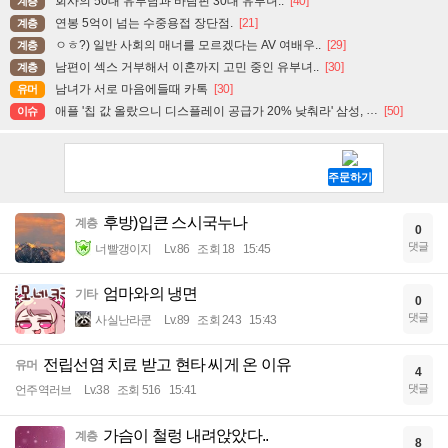
회사의 50대 유부남과 바람핀 30대 유부녀..
[40]
계층
연봉 5억이 넘는 수중용접 장단점.
[21]
계층
ㅇㅎ?) 일반 사회의 매너를 모르겠다는 AV 여배우..
[29]
계층
남편이 섹스 거부해서 이혼까지 고민 중인 유부녀..
[30]
계층
남녀가 서로 마음에들때 카톡
[30]
유머
애플 '칩 값 올랐으니 디스플레이 공급가 20% 낮춰라' 삼성, LG에 요구.
[50]
이슈
후방)입큰 스시국누나
계층
0
댓글
너빨갱이지
Lv.86
조회 18
15:45
엄마와의 냉면
기타
0
댓글
사실난라쿤
Lv.89
조회 243
15:43
전립선염 치료 받고 현타 씨게 온 이유
유머
4
댓글
언주역러브
Lv.38
조회 516
15:41
가슴이 철렁 내려앉았다..
계층
8