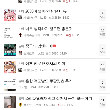
사실난라쿤
Lv.89
조회 3076
추천 1
14:43
2030이 얼마 안 남은 이유
기타
6
댓글
사실난라쿤
Lv.89
조회 2810
14:39
너무 생각하지 않으면 좋은것
기타
15
댓글
파이혹은파어
Lv.91
조회 2071
추천 1
14:31
중국의 덤앤더머
유머
2
댓글
슬기로움
Lv.92
조회 1090
14:30
이혼 전문 변호사의 취미
기타
16
댓글
사실난라쿤
Lv.89
조회 3239
추천 3
14:30
흔한 맥도날드 쿠팡잇츠 후기
유머
7
댓글
라노엘
Lv.44
조회 2780
14:30
소리On) 과자 먹고 싶어서 눈치 보는 아기
유머
11
댓글
풀소유
Lv.86
조회 1464
추천 1
14:27