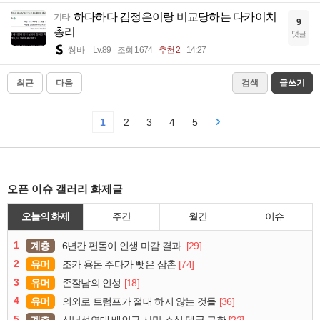
하다하다 김정은이랑 비교당하는 다카이치
기타
9
총리
댓글
썽바
Lv.89
조회 1674
추천 2
14:27
최근
다음
검색
글쓰기
1
2
3
4
5
오픈 이슈 갤러리 화제글
오늘의 화제
주간
월간
이슈
1
계층
[29]
6년간 편돌이 인생 마감 결과.
2
유머
[74]
조카 용돈 주다가 뺏은 삼촌
3
유머
[18]
존잘남의 인성
4
유머
[36]
의외로 트럼프가 절대 하지 않는 것들
5