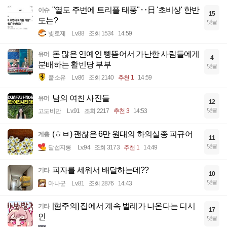
"열도 주변에 트리플 태풍"‥日 '초비상' 한반
이슈
15
도는?
댓글
빛로제
Lv.88
조회 1534
14:59
돈 많은 연예인 삥뜯어서 가난한 사람들에게
유머
4
분배하는 활빈당 부부
댓글
풀소유
Lv.86
조회 2140
추천 1
14:59
남의 여친 사진들
유머
12
댓글
고도비만
Lv.91
조회 2217
추천 3
14:53
(ㅎㅂ) 괜찮은 6만 원대의 하의실종 피규어
계층
11
댓글
달섭지롱
Lv.94
조회 3173
추천 1
14:49
피자를 세워서 배달하는데??
기타
10
댓글
마나군
Lv.81
조회 2876
14:43
[혐주의] 집에서 계속 벌레가 나온다는 디시
기타
17
인
댓글