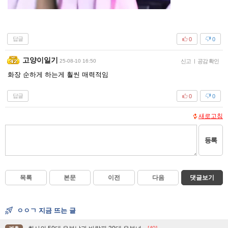
답글
0
0
고양이일기
25-08-10 16:50
신고
|
공감 확인
화장 순하게 하는게 훨씬 매력적임
답글
0
0
새로고침
등록
목록
본문
이전
다음
댓글보기
ㅇㅇㄱ 지금 뜨는 글