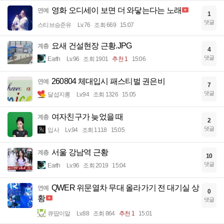
영화 오디세이 보면 더 와닿는다는 노래
연예
1
댓글
스티브승준유
Lv.76
조회 669
15:07
요새 건설현장 근황.JPG
계층
4
댓글
Earth
Lv.96
조회 1901
추천 1
15:06
260804 체대입시 패스티벌 권은비
연예
7
댓글
달섭지롱
Lv.94
조회 1326
15:05
여자친구가 늦었을 때
계층
2
댓글
입사
Lv.94
조회 1118
15:05
서울 강남역 근황
계층
10
댓글
Earth
Lv.96
조회 2019
15:04
QWER 위문열차 무대 올라가기 전 대기실 상
연예
0
황
댓글
큐땁이알
Lv.88
조회 864
추천 1
15:01