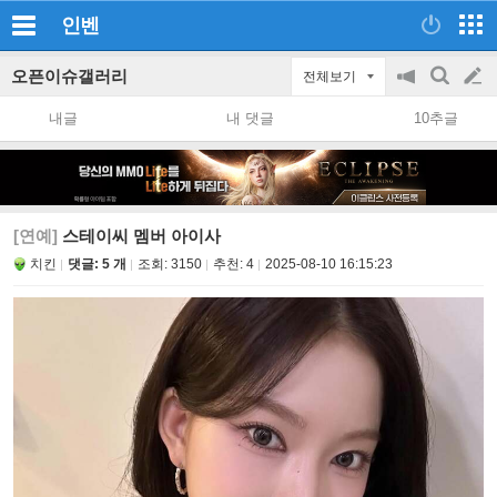
인벤
오픈이슈갤러리
전체보기
공
검
글
지
색
내글
내 댓글
10추글
on/off
쓰
기
[연예]
스테이씨 멤버 아이사
치킨
댓글: 5 개
조회:
3150
추천:
4
2025-08-10 16:15:23