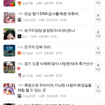
댓글
달섭지롱
Lv.94
조회 876
15:35
조상 찾기 DNA 검사를 해본 유튜버
기타
5
댓글
사실난라쿤
Lv.89
조회 1212
15:34
숭구리당당 숭당당 리브 (리센느)
연예
2
댓글
입사
Lv.94
조회 483
15:31
친구의 진짜 의리
이슈
7
댓글
왜구김당
Lv.73
조회 825
15:31
경기 도중 낙뢰에 맞아 사망한 태국 축구선수
이슈
4
댓글
슬기로움
Lv.92
조회 884
15:25
폭염으로 두바이의 가난한 사람의 화장실을
기타
1
체험 할 수 있는 곳
댓글
사실난라쿤
Lv.89
조회 1609
15:24