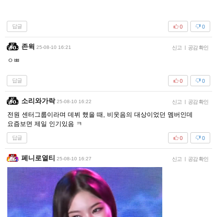
답글
0
0
존윅
25-08-10 16:21
신고
|
공감 확인
ㅇㅃ
답글
0
0
소리와가락
25-08-10 16:22
신고
|
공감 확인
전원 센터그룹이라며 데뷔 했을 때, 비웃음의 대상이었던 멤버인데
요즘보면 제일 인기있음 ㅋ
답글
0
0
페니로열티
25-08-10 16:27
신고
|
공감 확인