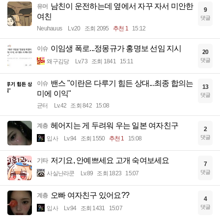
남친이 운전하는데 옆에서 자꾸 자서 미안한
유머
9
여친
댓글
Neuhauus
Lv.20
조회 2095
추천 1
15:12
이임생 폭로...정몽규가 홍명보 선임 지시
이슈
20
댓글
왜구김당
Lv.73
조회 1841
15:11
밴스 "이란은 다루기 힘든 상대...최종 합의는
이슈
13
미에 이익"
댓글
균터
Lv.42
조회 842
15:08
헤어지는 게 두려워 우는 일본 여자친구
계층
2
댓글
입사
Lv.94
조회 1550
추천 1
15:08
저기요, 안예쁘세요 고개 숙여보세요
기타
7
댓글
사실난라쿤
Lv.89
조회 1823
15:07
오빠 여자친구 있어요??
계층
4
댓글
입사
Lv.94
조회 1431
15:07