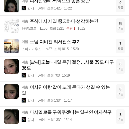
여사친한테 써먹으면 좋은 장난
계층
9
댓글
입사
Lv.94
조회 1420
15:22
주식에서 제일 중요하다 생각하는건
계층
18
댓글
하루5프로
Lv.50
조회 1321
추천 1
15:22
스팀 디비전 리서전스 후기
게임
7
댓글
스피커마우스
Lv.37
조회 1015
15:20
[날씨] 오늘~내일 폭염 절정…서울 39도·대구
계층
6
36도
댓글
입사
Lv.94
조회 703
15:19
여사친이랑 같이 노래 듣다가 생길 수 있는
계층
8
일
댓글
입사
Lv.94
조회 1334
15:17
마시멜로를 구워주겠다는 일본인 여자친구
계층
1
댓글
입사
Lv.94
조회 1339
15:14