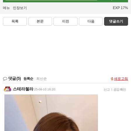
메뉴
인장보기
EXP 17%
목록
본문
이전
다음
댓글쓰기
댓글
(5)
등록순
|
최신순
새로고침
스테라첼라
25-08-10 16:20
신고
|
공감 확인