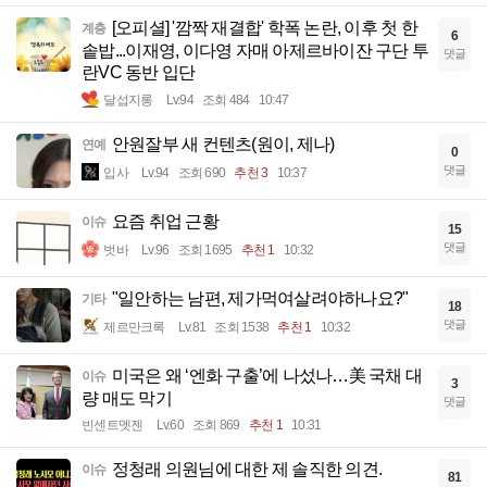
[오피셜] '깜짝 재결합' 학폭 논란, 이후 첫 한
계층
6
솥밥...이재영, 이다영 자매 아제르바이잔 구단 투
댓글
란VC 동반 입단
달섭지롱
Lv.94
조회 484
10:47
안원잘부 새 컨텐츠(원이, 제나)
연예
0
댓글
입사
Lv.94
조회 690
추천 3
10:37
요즘 취업 근황
이슈
15
댓글
벗바
Lv.96
조회 1695
추천 1
10:32
"일안하는 남편, 제가먹여살려야하나요?"
기타
18
댓글
제르만크록
Lv.81
조회 1538
추천 1
10:32
미국은 왜 ‘엔화 구출’에 나섰나…美 국채 대
이슈
3
량 매도 막기
댓글
빈센트멧젠
Lv.60
조회 869
추천 1
10:31
정청래 의원님에 대한 제 솔직한 의견.
이슈
81