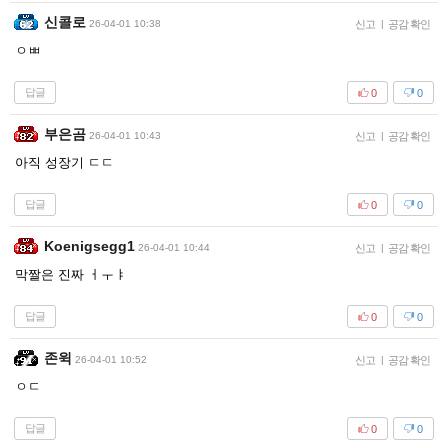
신콜로
26-04-01 10:38
신고
|
공감 확인
ㅇㅃ
답글
0
0
부은곰
26-04-01 10:43
신고
|
공감 확인
아직 성장기 ㄷㄷ
답글
0
0
Koenigsegg1
26-04-01 10:44
신고
|
공감 확인
막짤은 진짜 ㅓㅜㅑ
답글
0
0
존윅
26-04-01 10:52
신고
|
공감 확인
ㅇㄷ
답글
0
0