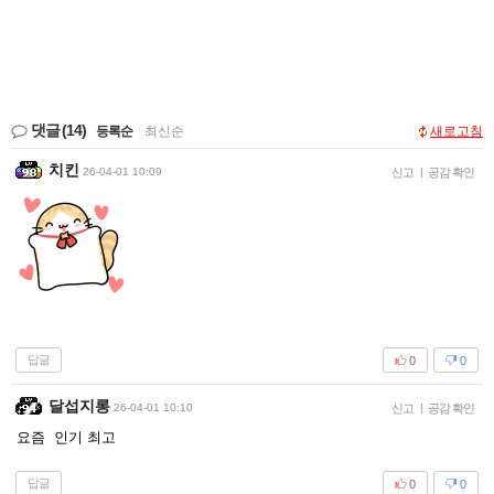
댓글
(14)
등록순
|
최신순
새로고침
치킨
26-04-01 10:09
신고
|
공감 확인
답글
0
0
달섭지롱
26-04-01 10:10
신고
|
공감 확인
요즘 인기 최고
답글
0
0