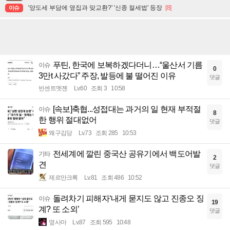
'양도세 부담에 옆집과 맞교환?' '신종 절세법' 등장
[8]
이슈
푸틴, 한국에 보복하겠다더니…“울산서 기름
이슈
0
3만t 사갔다” 주장, 발등에 불 떨어진 이유
댓글
빈센트멧젠
Lv.60
조회 3
10:58
[속보]축협...성접대는 과거의 일 현재 부적절
이슈
8
한 행위 절대없어
댓글
왜구김당
Lv.73
조회 285
10:53
전세계에 깔린 중국산 공유기에서 백도어발
기타
2
견
댓글
제르만크록
Lv.81
조회 486
10:52
돌려차기 피해자‘내게 묻지도 않고 진종오 징
이슈
19
계? 또 소외’
댓글
옆사마
Lv.87
조회 595
10:48