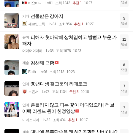
댓글
비요비타
Lv.81
조회 1243
추천 1
10:27
선물받은 강아지
기타
5
댓글
제르만크록
Lv.81
조회 954
추천 1
10:27
피해자 혓바닥에 상처입히고 발뻗고 누운 가
유머
11
해자
댓글
머머머머머며
Lv.38
조회 1678
10:23
김선태 근황
계층
8
댓글
Earth
Lv.96
조회 1218
10:23
90년대생 걸그룹의 라떼토크
연예
3
댓글
노윤서
Lv.78
조회 1134
추천 3
10:18
흔들리지 않고 피는 꽃이 어디있으랴 | 러브
연예
1
어택 리센느 원이 헌정영상
댓글
아이스티이
Lv.32
조회 494
추천 1
10:17
대낮에 음주단속을 왜 해? 공권력 낭비아냐?
계층