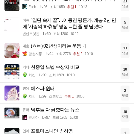
23
댓글
Earth
Lv.96
조회 1650
추천 1
10:13
"일단 숙제 끝"…이동진 평론가, 개봉 2년 만
이슈
5
에 '사랑의 하츄핑' 평점→한 줄 평 남겼다
댓글
빈센트멧젠
Lv.60
조회 1200
10:12
(ㅎㅂ) 02년생이라는 운동녀
계층
13
댓글
달섭지롱
Lv.94
조회 2776
추천 2
10:10
한중일 노벨 수상자 비교
기타
10
댓글
치킨
Lv.99
조회 1609
10:10
에스파 윈터
연예
2
댓글
치킨
Lv.99
조회 851
추천 1
10:08
덕후들 다 긁혔다는 뉴스
유머
18
댓글
옆사마
Lv.87
조회 1865
10:08
프로미스나인 송하영
연예
1