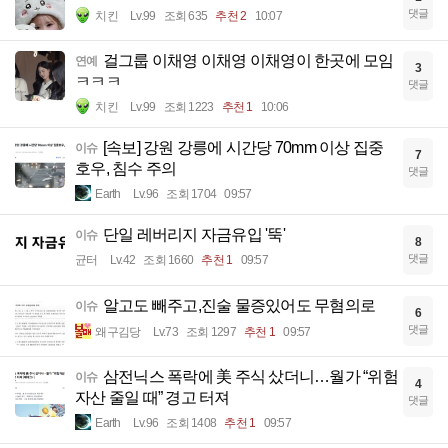
댓글
치킨
Lv.99
조회 635
추천 2
10:07
걸그룹 이채영 이채영 이채영이 한곳에 모임
연예
3
ㅋㅋㅋ
댓글
치킨
Lv.99
조회 1223
추천 1
10:06
[속보] 강원 강릉에 시간당 70mm 이상 집중
이슈
7
호우, 침수 주의
댓글
Earth
Lv.96
조회 1704
09:57
단일 레버리지 자금유입 '뚝'
이슈
8
댓글
균터
Lv.42
조회 1660
추천 1
09:57
알고도 빼주고,진술 물증있어도 무혐의로
이슈
6
댓글
왜구김당
Lv.73
조회 1297
추천 1
09:57
삼전닉스 폭락에 美 주식 샀더니…월가 “위험
이슈
4
자산 줄일 때” 경고 터져
댓글
Earth
Lv.96
조회 1408
추천 1
09:57