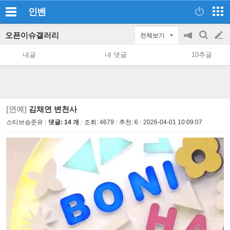
인벤
오픈이슈갤러리
전체보기
공
검
글
지
색
내글
내 댓글
10추글
on/off
쓰
기
[연예]
김채연 변천사
스티브승준유
댓글: 14 개
조회:
4679
추천:
6
2026-04-01 10:09:07