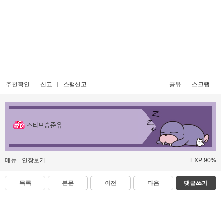
추천확인
신고
스팸신고
공유
스크랩
스티브승준유
메뉴
인장보기
EXP 90%
목록
본문
이전
다음
댓글쓰기