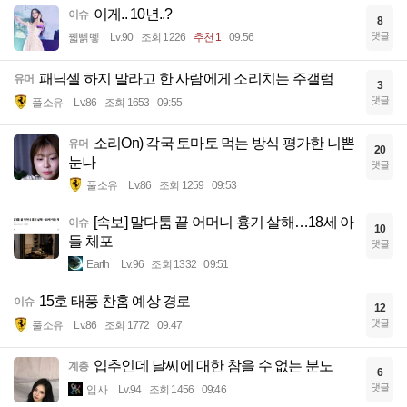
이게.. 10년..?
이슈
8
댓글
꿻뻵뗗
Lv.90
조회 1226
추천 1
09:56
패닉셀 하지 말라고 한 사람에게 소리치는 주갤럼
유머
3
댓글
풀소유
Lv.86
조회 1653
09:55
소리On) 각국 토마토 먹는 방식 평가한 니뽄
유머
20
눈나
댓글
풀소유
Lv.86
조회 1259
09:53
[속보] 말다툼 끝 어머니 흉기 살해…18세 아
이슈
10
들 체포
댓글
Earth
Lv.96
조회 1332
09:51
15호 태풍 찬홈 예상 경로
이슈
12
댓글
풀소유
Lv.86
조회 1772
09:47
입추인데 날씨에 대한 참을 수 없는 분노
계층
6
댓글
입사
Lv.94
조회 1456
09:46