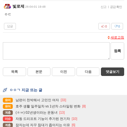
빛로제
26-04-01 19:48
신고
|
공감 확인
ㅇㄷ
답글
0
0
새로고침
등록
목록
본문
이전
다음
댓글보기
ㅇㅇㄱ 지금 뜨는 글
남편이 천박해서 고민인 여자
[33]
유머
호주 생활 일주일차 vs 1년차 스타일링 변화
[8]
유머
(ㅎㅂ) 02년생이라는 운동녀
[13]
계층
자동 드리프트 기능이 추가된 전기차
[10]
이슈
잠자는데 자꾸 침대가 좁아지는 이유
[6]
계층