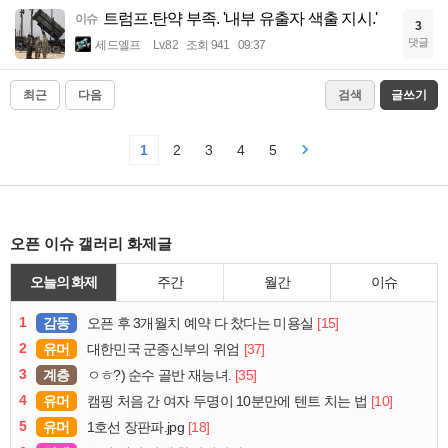
트럼프.탄약 부족. '내부 유출자 색출 지시.'
이슈
3
댓글
세드엘프
Lv.82
조회 941
09:37
최근
다음
검색
글쓰기
1
2
3
4
5
오픈 이슈 갤러리 화제글
오늘의 화제
주간
월간
이슈
1
감동
[15]
오픈 후 3개월치 예약 다 찼다는 미용실
2
유머
[37]
대한민국 군종신부의 위엄
3
계층
[35]
ㅇㅎ?) 순수 골반 재능녀.
4
유머
[10]
캠핑 처음 간 여자 두명이 10분만에 텐트 치는 법
5
유머
[18]
1호선 장판파.jpg