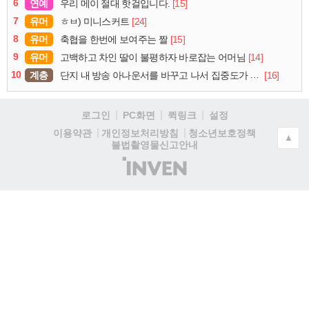
6
연예
[15]
우리 메이 절대 핫걸입니다.
7
유머
[24]
ㅎㅂ) 미니스커트
8
유머
[15]
축협을 한번에 보여주는 짤
9
유머
[14]
고백하고 차인 딸이 불평하자 바로잡는 어머님
10
계층
[16]
단지 내 방송 아나운서를 바꾸고 나서 집중도가 확 올라갔다는 한 아파트의 안내방송
로그인
PC화면
퀵링크
설정
청소년보호정책
이용약관
개인정보처리방침
▲
불법촬영물신고안내
(주)
인
벤