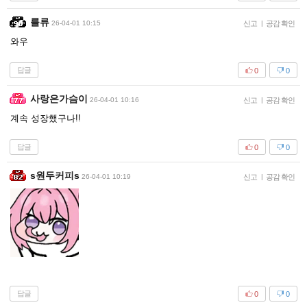
를류
26-04-01 10:15
신고
|
공감 확인
와우
답글
0
0
사랑은가슴이
26-04-01 10:16
신고
|
공감 확인
계속 성장했구나!!
답글
0
0
s원두커피s
26-04-01 10:19
신고
|
공감 확인
답글
0
0