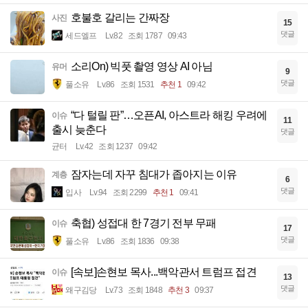
호불호 갈리는 간짜장
사진
15
댓글
세드엘프
Lv.82
조회 1787
09:43
소리On) 빅풋 촬영 영상 AI 아님
유머
9
댓글
풀소유
Lv.86
조회 1531
추천 1
09:42
“다 털릴 판”…오픈AI, 아스트라 해킹 우려에
이슈
11
출시 늦춘다
댓글
균터
Lv.42
조회 1237
09:42
잠자는데 자꾸 침대가 좁아지는 이유
계층
6
댓글
입사
Lv.94
조회 2299
추천 1
09:41
축협) 성접대 한 7경기 전부 무패
이슈
17
댓글
풀소유
Lv.86
조회 1836
09:38
[속보]손현보 목사...백악관서 트럼프 접견
이슈
13
댓글
왜구김당
Lv.73
조회 1848
추천 3
09:37