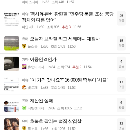
아이스티이
Lv.33
조회 448
11:57
'역사유튜버' 황현필 "민주당 분열, 조선 붕당
이슈
25
정치와 다름 없어"
댓글
파인더1
Lv.80
조회 906
추천 3
11:56
오늘자 브라질 리그 세레머니 대참사
유머
15
댓글
풀소유
Lv.86
조회 1403
11:56
이중인격인가
기타
4
댓글
휴면아이디
Lv.84
조회 974
추천 2
11:54
"이 가격 맞나요?" 16,000원 떡볶이 '시끌'
이슈
13
댓글
빛로제
Lv.88
조회 1475
11:52
계산된 실패
유머
6
댓글
너빨갱이지
Lv.86
조회 1265
11:52
호불호 갈리는 벌집 삼겹살
유머
11
댓글
풀소유
Lv.86
조회 1296
11:52