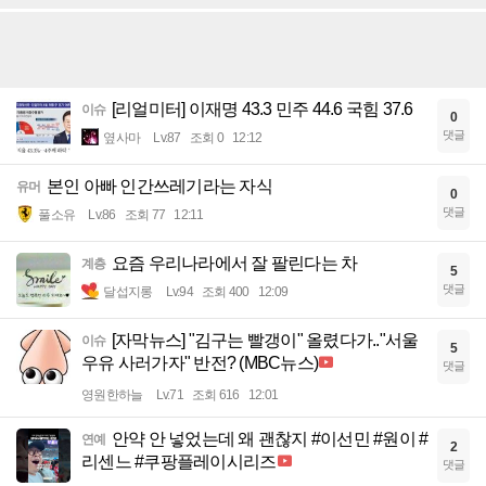
[리얼미터] 이재명 43.3 민주 44.6 국힘 37.6
이슈
0
댓글
옆사마
Lv.87
조회 0
12:12
본인 아빠 인간쓰레기라는 자식
유머
0
댓글
풀소유
Lv.86
조회 77
12:11
요즘 우리나라에서 잘 팔린다는 차
계층
5
댓글
달섭지롱
Lv.94
조회 400
12:09
[자막뉴스] "김구는 빨갱이" 올렸다가.."서울
이슈
5
우유 사러가자" 반전? (MBC뉴스)
댓글
영원한하늘
Lv.71
조회 616
12:01
안약 안 넣었는데 왜 괜찮지 #이선민 #원이 #
연예
2
리센느 #쿠팡플레이시리즈
댓글