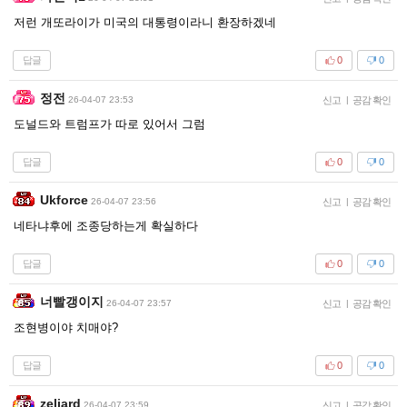
저런 개또라이가 미국의 대통령이라니 환장하겠네
답글
0
0
정전
26-04-07 23:53
신고
|
공감 확인
도널드와 트럼프가 따로 있어서 그럼
답글
0
0
Ukforce
26-04-07 23:56
신고
|
공감 확인
네타냐후에 조종당하는게 확실하다
답글
0
0
너빨갱이지
26-04-07 23:57
신고
|
공감 확인
조현병이야 치매야?
답글
0
0
zeliard
26-04-07 23:59
신고
|
공감 확인