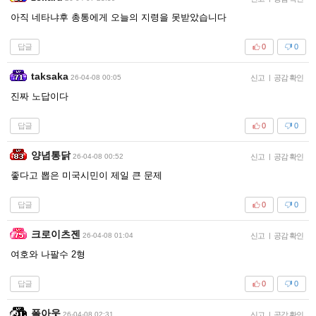
아직 네타냐후 총통에게 오늘의 지령을 못받았습니다
답글
0
0
taksaka
26-04-08 00:05
신고
|
공감 확인
진짜 노답이다
답글
0
0
양념통닭
26-04-08 00:52
신고
|
공감 확인
좋다고 뽑은 미국시민이 제일 큰 문제
답글
0
0
크로이츠젠
26-04-08 01:04
신고
|
공감 확인
여호와 나팔수 2형
답글
0
0
폴아웃
26-04-08 02:31
신고
|
공감 확인