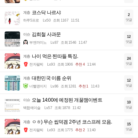
코스닥 나르샤
계층
2
댓글
하루5프로
Lv.50
조회 1167
11:51
김희철 사과문
이슈
12
댓글
부엔까미노
Lv.87
조회 1546
11:47
나이 먹은 찐따들 특징.
계층
24
댓글
전자팔찌
Lv.93
조회 1906
추천 4
11:44
대한민국 이름 순위
계층
12
댓글
너빨갱이지
Lv.86
조회 1281
추천 1
11:43
오늘 14:00에 예정된 개꿀잼이벤트
이슈
10
댓글
백합에이슬
Lv.57
조회 1878
11:42
ㅇㅎ) 무슨 씹덕겜 2주년 코스프레 모음.
계층
15
댓글
전자팔찌
Lv.93
조회 1775
추천 2
11:40