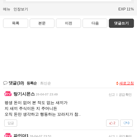
메뉴
인장보기
EXP 11%
목록
본문
이전
다음
댓글쓰기
댓글
(10)
등록순
|
최신순
새로고침
탕기시몬스
26-04-07 23:49
신고
|
공감 확인
평생 돈이 없어 본 적도 없는 새끼가
지 새끼 주식이든 지 주머니든
오직 돈만 생각하고 행동하는 꼬라지가 참..
답글
2
0
파인더1
26-04-07 23:51
신고
|
공감 확인