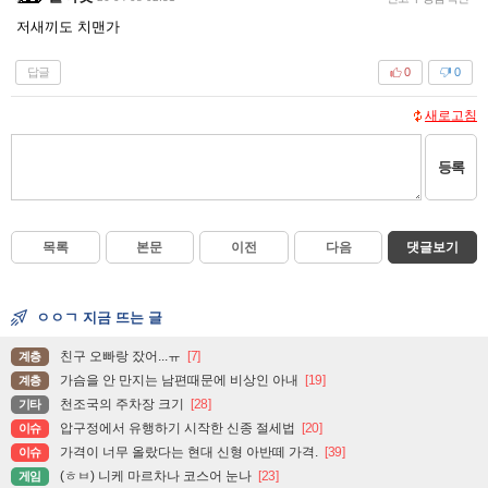
저새끼도 치맨가
답글
0
0
새로고침
등록
목록
본문
이전
다음
댓글보기
ㅇㅇㄱ 지금 뜨는 글
친구 오빠랑 잤어...ㅠ
[7]
계층
가슴을 안 만지는 남편때문에 비상인 아내
[19]
계층
천조국의 주차장 크기
[28]
기타
압구정에서 유행하기 시작한 신종 절세법
[20]
이슈
가격이 너무 올랐다는 현대 신형 아반떼 가격.
[39]
이슈
(ㅎㅂ) 니케 마르차나 코스어 눈나
[23]
게임