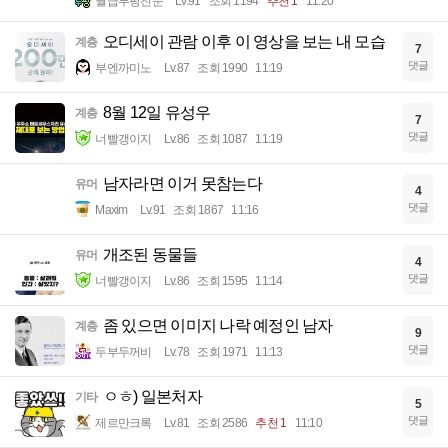
월급루팡전문
Lv.91
조회 1194
추천 1
11:20
오디세이 관람 이후 이 영상을 보는 내 모습
계층
7
댓글
부엔까미노
Lv.87
조회 1990
11:19
8월 12일 유성우
계층
7
댓글
너빨갱이지
Lv.86
조회 1087
11:19
남자라면 이거 못참는다
유머
4
댓글
Maxim
Lv.91
조회 1867
11:16
개조된 동물들
유머
4
댓글
너빨갱이지
Lv.86
조회 1595
11:14
좀 있으면 이미지 나락 예정인 남자
계층
9
댓글
두부두꺼비
Lv.78
조회 1971
11:13
ㅇㅎ) 일본처자
기타
5
댓글
제르만크록
Lv.81
조회 2586
추천 1
11:10