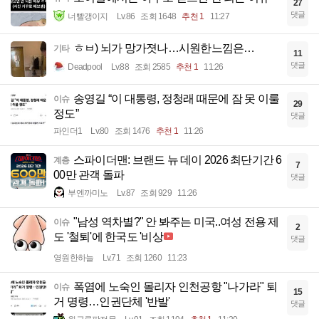
27
댓글
너빨갱이지
Lv.86
조회 1648
추천 1
11:27
ㅎㅂ) 뇌가 망가졋나…시원한느낌은…
기타
11
댓글
Deadpool
Lv.88
조회 2585
추천 1
11:26
송영길 “이 대통령, 정청래 때문에 잠 못 이룰
이슈
29
정도”
댓글
파인더1
Lv.80
조회 1476
추천 1
11:26
스파이더맨: 브랜드 뉴 데이 2026 최단기간 6
계층
7
00만 관객 돌파
댓글
부엔까미노
Lv.87
조회 929
11:26
"남성 역차별?" 안 봐주는 미국..여성 전용 제
이슈
2
도 '철퇴'에 한국도 '비상
댓글
영원한하늘
Lv.71
조회 1260
11:23
폭염에 노숙인 몰리자 인천공항 "나가라" 퇴
이슈
15
거 명령…인권단체 '반발'
댓글