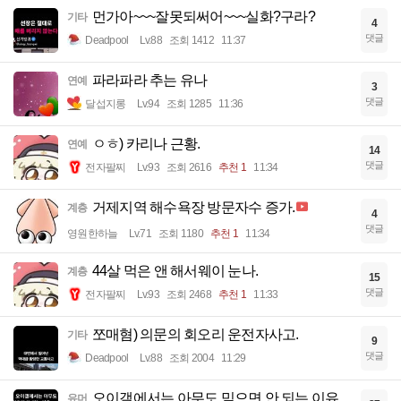
먼가아~~~잘못되써어~~~실화?구라?
기타
4
댓글
Deadpool
Lv.88
조회 1412
11:37
파라파라 추는 유나
연예
3
댓글
달섭지롱
Lv.94
조회 1285
11:36
ㅇㅎ) 카리나 근황.
연예
14
댓글
전자팔찌
Lv.93
조회 2616
추천 1
11:34
거제지역 해수욕장 방문자수 증가.
계층
4
댓글
영원한하늘
Lv.71
조회 1180
추천 1
11:34
44살 먹은 앤 해서웨이 눈나.
계층
15
댓글
전자팔찌
Lv.93
조회 2468
추천 1
11:33
쪼매혐) 의문의 회오리 운전자사고.
기타
9
댓글
Deadpool
Lv.88
조회 2004
11:29
오이갤에서는 아무도 믿으면 안 되는 이유
유머