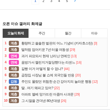
1
2
3
4
5
오픈 이슈 갤러리 화제글
오늘의 화제
주간
월간
이슈
1
계층
[3]
황량하고 쓸쓸한 벌판의 어느 기념비 (카자흐스탄)
2
계층
[29]
딸처럼 업어키운 7년 터울 여동생
3
연예
[13]
과거 파묘되서 현재 난리난 연예인
4
연예
[16]
음방가서 챌린지거절당했다는 리센느
5
계층
[44]
길빵 이거 어떻게 할 수 없나?
6
계층
[20]
곱창집 사장님 불 쇼에 외국인들 반응
7
감동
[12]
주인도 몰랐던 위험한 순간 강아지의 놀라운 행동
8
계층
[22]
딸...여기 왜파고 있어?
9
계층
[29]
아파트 엘베 망가뜨린 아줌마 사과문
10
계층
[26]
그 시절을 견뎌낸 80년대생