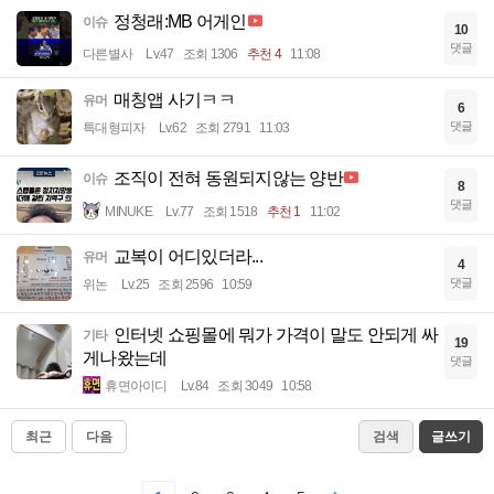
정청래:MB 어게인
이슈
10
댓글
다른별사
Lv.47
조회 1306
추천 4
11:08
매칭앱 사기ㅋㅋ
유머
6
댓글
특대형피자
Lv.62
조회 2791
11:03
조직이 전혀 동원되지않는 양반
이슈
8
댓글
MINUKE
Lv.77
조회 1518
추천 1
11:02
교복이 어디있더라...
유머
4
댓글
위논
Lv.25
조회 2596
10:59
인터넷 쇼핑몰에 뭐가 가격이 말도 안되게 싸
기타
19
게나왔는데
댓글
휴면아이디
Lv.84
조회 3049
10:58
최근
다음
검색
글쓰기