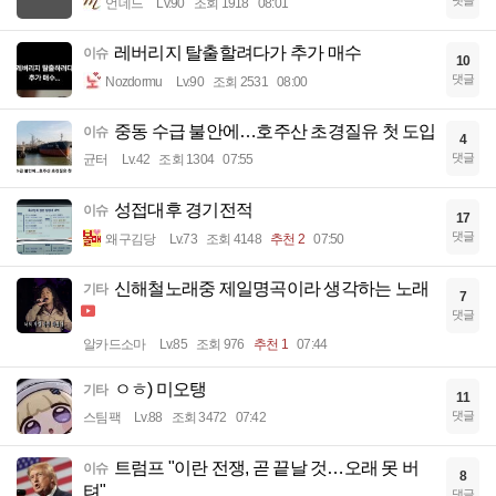
언데드
Lv.90
조회 1918
08:01
레버리지 탈출할려다가 추가 매수
이슈
10
댓글
Nozdormu
Lv.90
조회 2531
08:00
중동 수급 불안에…호주산 초경질유 첫 도입
이슈
4
댓글
균터
Lv.42
조회 1304
07:55
성접대후 경기전적
이슈
17
댓글
왜구김당
Lv.73
조회 4148
추천 2
07:50
신해철노래중 제일명곡이라 생각하는 노래
기타
7
댓글
알카드소마
Lv.85
조회 976
추천 1
07:44
ㅇㅎ) 미오탱
기타
11
댓글
스팀팩
Lv.88
조회 3472
07:42
트럼프 "이란 전쟁, 곧 끝날 것…오래 못 버
이슈
8
텨"
댓글