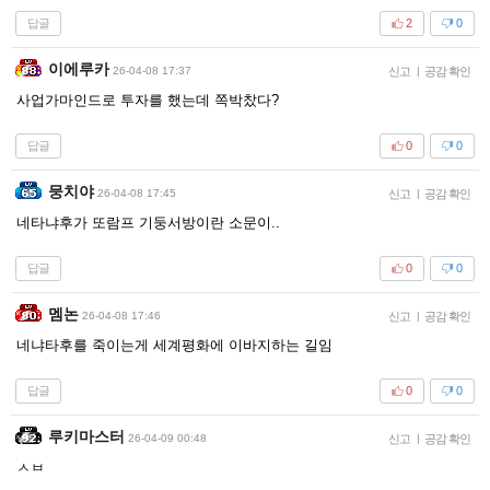
답글
2
0
이에루카
26-04-08 17:37
신고
|
공감 확인
사업가마인드로 투자를 했는데 쪽박찼다?
답글
0
0
뭉치야
26-04-08 17:45
신고
|
공감 확인
네타냐후가 또람프 기둥서방이란 소문이..
답글
0
0
멤논
26-04-08 17:46
신고
|
공감 확인
네냐타후를 죽이는게 세계평화에 이바지하는 길임
답글
0
0
루키마스터
26-04-09 00:48
신고
|
공감 확인
ㅅㅂ