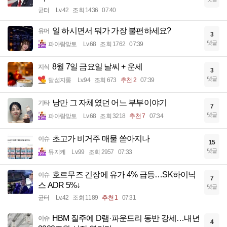
균터
Lv.42
조회 1436
07:40
일 하시면서 뭐가 가장 불편하세요?
유머
3
댓글
파아랑망토
Lv.68
조회 1762
07:39
8월 7일 금요일 날씨 + 운세
지식
3
댓글
달섭지롱
Lv.94
조회 673
추천 2
07:39
낭만 그 자체였던 어느 부부이야기
기타
7
댓글
파아랑망토
Lv.68
조회 3218
추천 7
07:34
초고가 비거주 매물 쏟아지나
이슈
15
댓글
뮤지케
Lv.99
조회 2957
07:33
호르무즈 긴장에 유가 4% 급등…SK하이닉
이슈
7
스 ADR 5%↓
댓글
균터
Lv.42
조회 1189
추천 1
07:31
HBM 질주에 D램·파운드리 동반 강세…내년
이슈
4