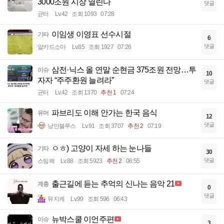
3000조원 시장 열린다
댓글
균터
Lv.42
조회 1093
07:28
이임생 이영표 선수시절
기타
6
댓글
알카드소마
Lv.85
조회 1927
07:26
삼전·닉스 올 연말 순현금 375조원 전망…투
이슈
10
자자 “주주환원 늘려라”
댓글
균터
Lv.42
조회 1370
추천 1
07:24
파브리도 이해 안가는 한국 음식
유머
12
댓글
낭만블루스
Lv.91
조회 3707
추천 2
07:19
ㅇㅎ) 고양이 자세 하는 눈나들
기타
30
댓글
스팀팩
Lv.88
조회 5923
추천 2
06:55
출근길에 듣는 추억의 신나는 음악 21
계층
0
댓글
뮤지케
Lv.99
조회 596
06:43
뉴박스쿨 이언주편
이슈
3