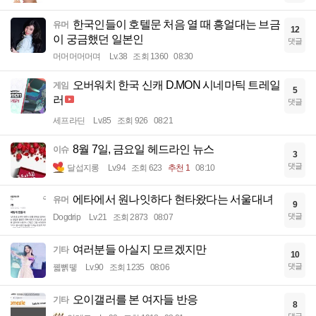
한국인들이 호텔문 처음 열 때 흥얼대는 브금
유머
12
이 궁금했던 일본인
댓글
머머머머머며
Lv.38
조회 1360
08:30
오버워치 한국 신캐 D.MON 시네마틱 트레일
게임
5
러
댓글
세프라딘
Lv.85
조회 926
08:21
8월 7일, 금요일 헤드라인 뉴스
이슈
3
댓글
달섭지롱
Lv.94
조회 623
추천 1
08:10
에타에서 원나잇하다 현타왔다는 서울대녀
유머
9
댓글
Dogdrip
Lv.21
조회 2873
08:07
여러분들 아실지 모르겠지만
기타
10
댓글
꿻뻵뗗
Lv.90
조회 1235
08:06
오이갤러를 본 여자들 반응
기타
8
댓글