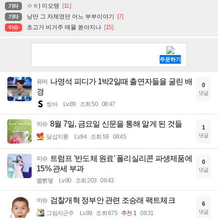
ㅇㅎ) 미오탱
[11]
기타
낭만 그 자체였던 어느 부부이야기
[7]
기타
초고가 비거주 매물 쏟아지나
[15]
이슈
나영석 피디가 1박2일때 출연자들을 굴린 배
유머
0
경
댓글
썽바
Lv.89
조회 50
08:47
8월 7일, 금요일 신문을 통해 알게 된 것들
이슈
1
댓글
달섭지롱
Lv.94
조회 59
08:45
트럼프 '반도체 원료' 폴리실리콘 파생제품에
이슈
0
15% 관세 부과
댓글
꿻뻵뗗
Lv.90
조회 203
08:43
검찰개혁 정부안 관련 조승래 팩트체크
이슈
6
댓글
그림자군주
Lv.89
조회 675
추천 1
08:31