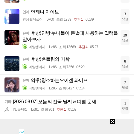
언제나 아이브
연예
3
댓글
인생쉽게살어
Lv.60
조회 1239
추천 1
05:39
후방)인방 누나들이 돈벌때 사용하는 밑캠을
유머
29
알아보자
댓글
너빨갱이지
Lv.86
조회 12669
추천 4
05:27
후방)흔들림의 미학
유머
8
댓글
너빨갱이지
Lv.86
조회 7256
05:20
약후)청소하는오이갤 와이프
유머
7
댓글
너빨갱이지
Lv.86
조회 8427
05:14
[2026-08-07] 오늘의 전국 날씨 & 띠별 운세
기타
1
댓글
니얼굴제길
Lv.81
조회 961
추천 1
05:02
김용 : 정청래는 반명커밍아웃 해라
이슈
29
댓글
윤석렬
Lv.65
조회 2706
추천 5
04:42
AD