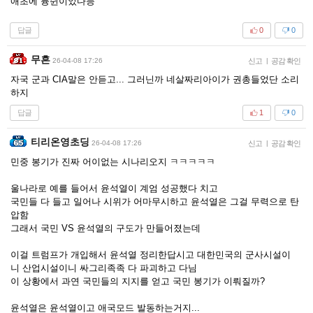
애초에 븅쉰이었다능
답글
0
0
무흔
26-04-08 17:26
신고
|
공감 확인
자국 군과 CIA말은 안듣고... 그러닌까 네살짜리아이가 권총들었단 소리
하지
답글
1
0
티리온영초딩
26-04-08 17:26
신고
|
공감 확인
민중 봉기가 진짜 어이없는 시나리오지 ㅋㅋㅋㅋㅋ
울나라로 예를 들어서 윤석열이 계엄 성공했다 치고
국민들 다 들고 일어나 시위가 어마무시하고 윤석열은 그걸 무력으로 탄
압함
그래서 국민 VS 윤석열의 구도가 만들어졌는데
이걸 트럼프가 개입해서 윤석열 정리한답시고 대한민국의 군사시설이
니 산업시설이니 싸그리족족 다 파괴하고 다님
이 상황에서 과연 국민들의 지지를 얻고 국민 봉기가 이뤄질까?
윤석열은 윤석열이고 애국모드 발동하는거지...