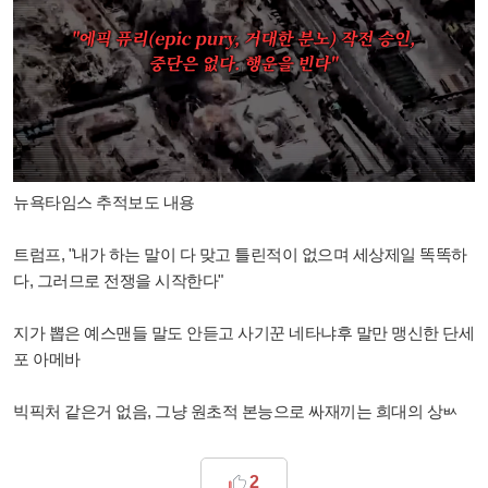
뉴욕타임스 추적보도 내용
트럼프, "내가 하는 말이 다 맞고 틀린적이 없으며 세상제일 똑똑하
다, 그러므로 전쟁을 시작한다"
지가 뽑은 예스맨들 말도 안듣고 사기꾼 네타냐후 말만 맹신한
단세
포 아메바
빅픽처 같은거 없음, 그냥 원초적 본능으로 싸재끼는 희대의 상ㅄ
2