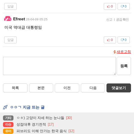
답글
0
0
Efreet
26-04-09 05:25
신고
|
공감 확인
미국 역대급 대통령임
답글
0
0
새로고침
등록
목록
본문
이전
다음
댓글보기
ㅇㅇㄱ 지금 뜨는 글
ㅇㅎ) 고양이 자세 하는 눈나들
[30]
기타
성접대후 경기전적
[17]
이슈
파브리도 이해 안가는 한국 음식
[12]
유머