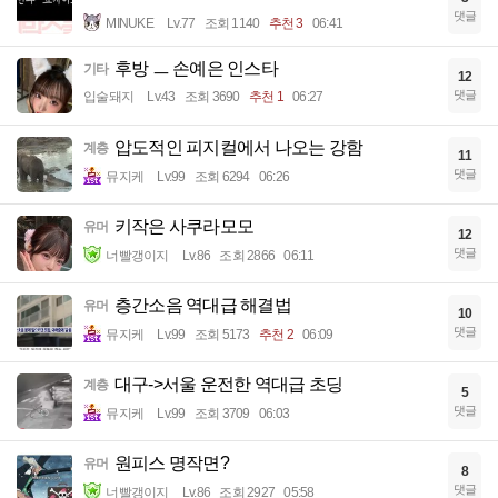
댓글
MINUKE
Lv.77
조회 1140
추천 3
06:41
후방 ㅡ 손예은 인스타
기타
12
댓글
입술돼지
Lv.43
조회 3690
추천 1
06:27
압도적인 피지컬에서 나오는 강함
계층
11
댓글
뮤지케
Lv.99
조회 6294
06:26
키작은 사쿠라모모
유머
12
댓글
너빨갱이지
Lv.86
조회 2866
06:11
층간소음 역대급 해결법
유머
10
댓글
뮤지케
Lv.99
조회 5173
추천 2
06:09
대구->서울 운전한 역대급 초딩
계층
5
댓글
뮤지케
Lv.99
조회 3709
06:03
원피스 명작면?
유머
8
댓글
너빨갱이지
Lv.86
조회 2927
05:58