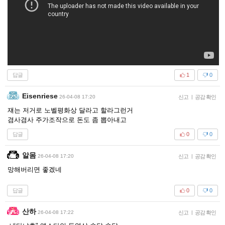
답글
1
0
Eisenriese
26-04-08 17:20
신고
|
공감 확인
쟤는 저거로 노벨평화상 달라고 할라그런거
겸사겸사 주가조작으로 돈도 좀 뽑아내고
답글
0
0
알몸
26-04-08 17:20
신고
|
공감 확인
망해버리면 좋겠네
답글
0
0
산하
26-04-08 17:22
신고
|
공감 확인