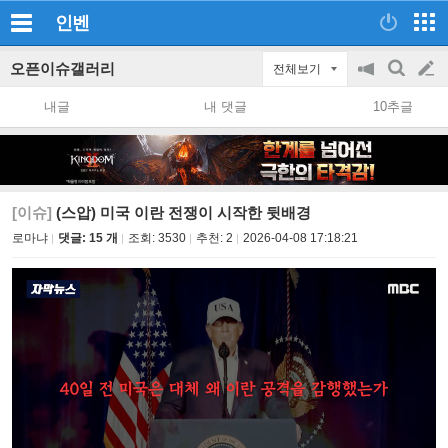
인벤
오픈이슈갤러리
전체보기
공
검
글
지
색
내글
내 댓글
10추글
on/off
쓰
기
[이슈]
(스압) 미국 이란 전쟁이 시작한 뒷배경
로마냐
댓글: 15 개
조회:
3530
추천:
2
2026-04-08 17:18:21