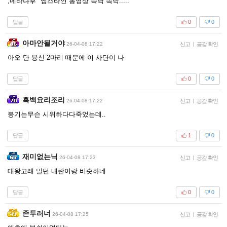
,네타냐후" 앱스타인 동영상 속닥 속닥.....
답글
0
0
아마안될거야
26-04-08 17:22
신고
|
공감 확인
아오 단 븅신 2마리 때문에 이 사단이 나
답글
0
0
흑백요리조리
26-04-08 17:22
신고
|
공감 확인
봉기는무슨 시위하다다죽었는데..
답글
1
0
재미없는닉
26-04-08 17:23
신고
|
공감 확인
대왕고래 밀던 내란이랑 비슷하네
답글
0
0
존투러너
26-04-08 17:25
신고
|
공감 확인