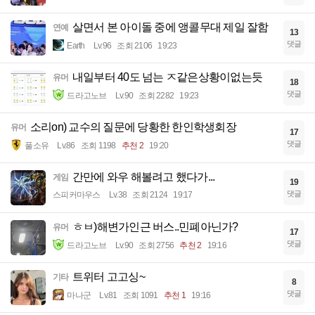
살면서 본 아이돌 중에 앵콜무대 제일 잘함
연예
13
댓글
Earth
Lv.96
조회 2106
19:23
내일부터 40도 넘는 ㅈ같은상황이없는듯
유머
18
댓글
드라고노브
Lv.90
조회 2282
19:23
소리on) 교수의 질문에 당황한 한인학생회장
유머
17
댓글
풀소유
Lv.86
조회 1198
추천 2
19:20
간만에 와우 해볼려고 했다가...
게임
19
댓글
스피커마우스
Lv.38
조회 2124
19:17
ㅎㅂ)해변가인근 버스..민폐아닌가?
유머
17
댓글
드라고노브
Lv.90
조회 2756
추천 2
19:16
트위터 고고싱~
기타
8
댓글
마나군
Lv.81
조회 1091
추천 1
19:16