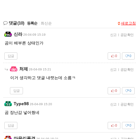
댓글
(10)
등록순
|
최신순
새로고침
신라
26-04-09 15:19
신고
|
공감 확인
곰이 배부른 상태인가
답글
0
0
처제
26-04-09 15:21
신고
|
공감 확인
이거 생각하고 댓글 내렷는데 소름ㅋ
답글
0
0
Type98
26-04-09 15:20
신고
|
공감 확인
곰 장난감 넣어줬네
답글
0
0
마무리폭격
26-04-09 15:21
신고
|
공감 확인