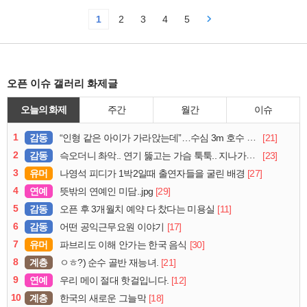
1
2
3
4
5
오픈 이슈 갤러리 화제글
오늘의 화제
주간
월간
이슈
1
감동
[21]
“인형 같은 아이가 가라앉는데”…수심 3m 호수 뛰어든 60대 의인
2
감동
[23]
슥오더니 촤악.. 연기 뚫고는 가슴 툭툭.. 지나가던 아재의 정체
3
유머
[27]
나영석 피디가 1박2일때 출연자들을 굴린 배경
4
연예
[29]
뜻밖의 연예인 미담..jpg
5
감동
[11]
오픈 후 3개월치 예약 다 찼다는 미용실
6
감동
[17]
어떤 공익근무요원 이야기
7
유머
[30]
파브리도 이해 안가는 한국 음식
8
계층
[21]
ㅇㅎ?) 순수 골반 재능녀.
9
연예
[12]
우리 메이 절대 핫걸입니다.
10
계층
[18]
한국의 새로운 그늘막