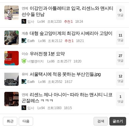
이강인과 아틀레티코 입국, 리센느와 맨시티
연예
0
선수들 만남
댓글
입사
Lv.94
조회 1233
추천 1
18:24
대형 숲고양이계의 최강자 시베리아 고양이
계층
11
댓글
Earth
Lv.96
조회 2112
추천 1
18:21
우러전쟁 1분 요약
이슈
27
댓글
너빨갱이지
Lv.86
조회 2577
18:20
서울택시에 적응 못하는 부산인들.jpg
유머
12
댓글
Earth
Lv.96
조회 2552
18:17
리센느 제나 아니이~ 따라 하는 맨시티 니코
연예
1
곤잘레스 ㅋㅋㅋ
댓글
입사
Lv.94
조회 1083
18:15
최근
다음
검색
글쓰기