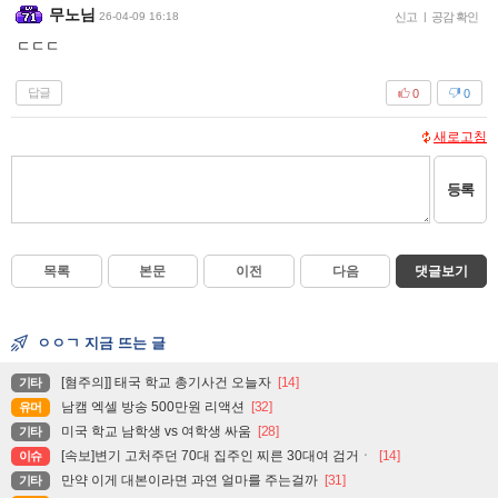
무노님
26-04-09 16:18
신고
|
공감 확인
ㄷㄷㄷ
답글
0
0
새로고침
등록
목록
본문
이전
다음
댓글보기
ㅇㅇㄱ 지금 뜨는 글
[혐주의]] 태국 학교 총기사건 오늘자
[14]
기타
남캠 엑셀 방송 500만원 리액션
[32]
유머
미국 학교 남학생 vs 여학생 싸움
[28]
기타
[속보]변기 고처주던 70대 집주인 찌른 30대여 검거ㆍ
[14]
이슈
만약 이게 대본이라면 과연 얼마를 주는걸까
[31]
기타