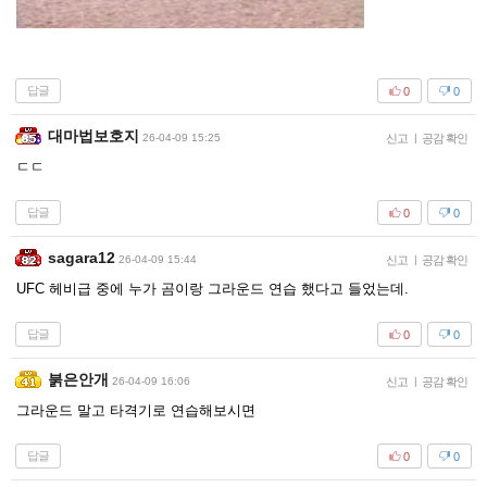
답글
0
0
대마법보호지
26-04-09 15:25
신고
|
공감 확인
ㄷㄷ
답글
0
0
sagara12
26-04-09 15:44
신고
|
공감 확인
UFC 헤비급 중에 누가 곰이랑 그라운드 연습 했다고 들었는데.
답글
0
0
붉은안개
26-04-09 16:06
신고
|
공감 확인
그라운드 말고 타격기로 연습해보시면
답글
0
0