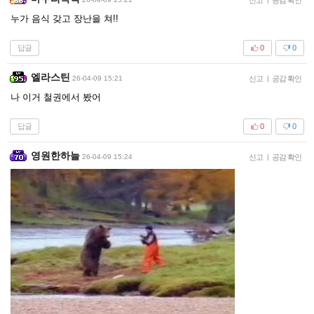
누가 음식 갖고 장난을 쳐!!
답글
0
0
엘라스틴
26-04-09 15:21
신고
|
공감 확인
나 이거 철권에서 봤어
답글
0
0
영원한하늘
26-04-09 15:24
신고
|
공감 확인