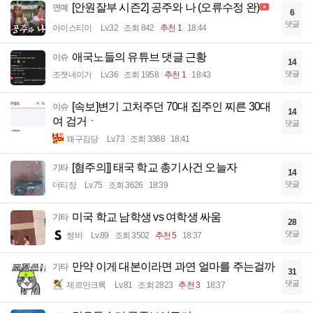
[안원잘부 시즌2] 공주와 나 (오류수정 완)
연예
6
댓글
아이스티이
Lv.32
조회 842
추천 1
18:44
애국노들의 유튜브 댓글 근황
이슈
14
댓글
조졋네이거
Lv.36
조회 1958
추천 1
18:43
[속보]변기 고처주던 70대 집주인 찌른 30대
이슈
14
여 검거ㆍ
댓글
왜구김당
Lv.73
조회 3368
18:41
[혐주의]] 태국 학교 총기사건 오늘자
기타
14
댓글
더티장
Lv.75
조회 3626
18:39
미국 학교 남학생 vs 여학생 싸움
기타
28
댓글
썽바
Lv.89
조회 3502
추천 5
18:37
만약 이게 대본이라면 과연 얼마를 주는걸까
기타
31
댓글
제르만크록
Lv.81
조회 2823
추천 3
18:37