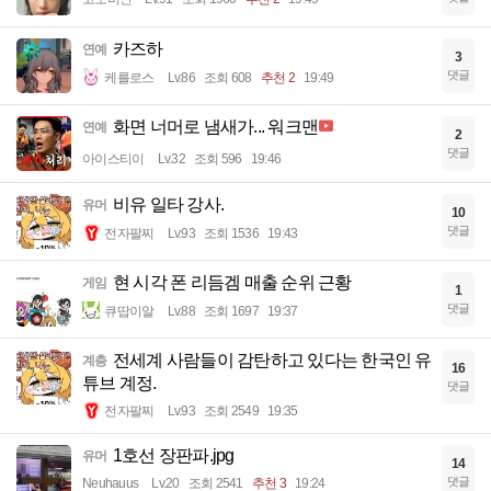
카즈하
연예
3
댓글
케를로스
Lv.86
조회 608
추천 2
19:49
화면 너머로 냄새가... 워크맨
연예
2
댓글
아이스티이
Lv.32
조회 596
19:46
비유 일타 강사.
유머
10
댓글
전자팔찌
Lv.93
조회 1536
19:43
현 시각 폰 리듬겜 매출 순위 근황
게임
1
댓글
큐땁이알
Lv.88
조회 1697
19:37
전세계 사람들이 감탄하고 있다는 한국인 유
계층
16
튜브 계정.
댓글
전자팔찌
Lv.93
조회 2549
19:35
1호선 장판파.jpg
유머
14
댓글
Neuhauus
Lv.20
조회 2541
추천 3
19:24