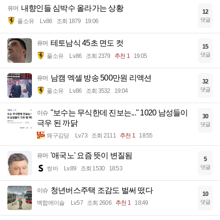
내향인들 심박수 올라가는 상황
유머
12
댓글
풀소유
Lv.86
조회 1879
19:06
테토남식 45초 면도 컷
유머
15
댓글
풀소유
Lv.86
조회 2379
추천 1
19:05
남캠 엑셀 방송 500만원 리액션
유머
32
댓글
풀소유
Lv.86
조회 3532
19:04
"보수는 무식한데 진보는..." 1020 남성들이
이슈
30
극우 된 까닭
댓글
왜구김당
Lv.73
조회 2111
추천 1
18:55
'애국노' 요즘 뜻이 변질됨
유머
5
댓글
썽바
Lv.89
조회 1530
18:53
청년버스주택 조감도 벌써 떴다
이슈
10
댓글
백합에이슬
Lv.57
조회 2606
추천 1
18:49