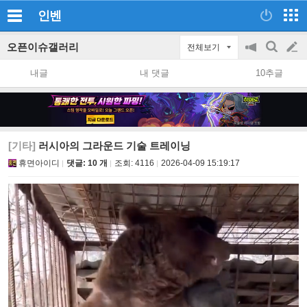
인벤
오픈이슈갤러리
전체보기
공
검
글
지
색
내글
내 댓글
10추글
on/off
쓰
기
[기타]
러시아의 그라운드 기술 트레이닝
휴면아이디
댓글: 10 개
조회:
4116
2026-04-09 15:19:17