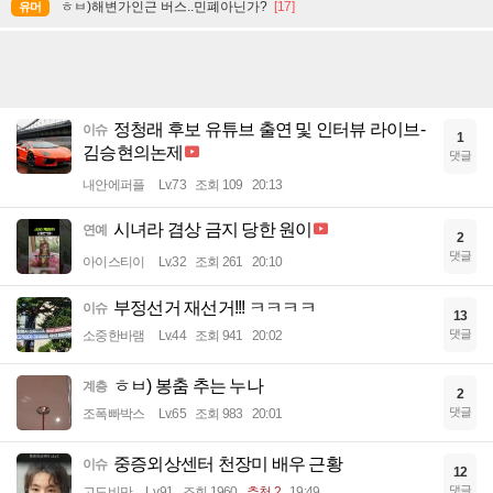
ㅎㅂ)해변가인근 버스..민폐아닌가?
[17]
유머
정청래 후보 유튜브 출연 및 인터뷰 라이브-
이슈
1
김승현의논제
댓글
내안에퍼플
Lv.73
조회 109
20:13
시녀라 겸상 금지 당한 원이
연예
2
댓글
아이스티이
Lv.32
조회 261
20:10
부정선거 재선거!!! ㅋㅋㅋㅋ
이슈
13
댓글
소중한바램
Lv.44
조회 941
20:02
ㅎㅂ) 봉춤 추는 누나
계층
2
댓글
조폭빠박스
Lv.65
조회 983
20:01
중증외상센터 천장미 배우 근황
이슈
12
댓글
고도비만
Lv.91
조회 1960
추천 2
19:49