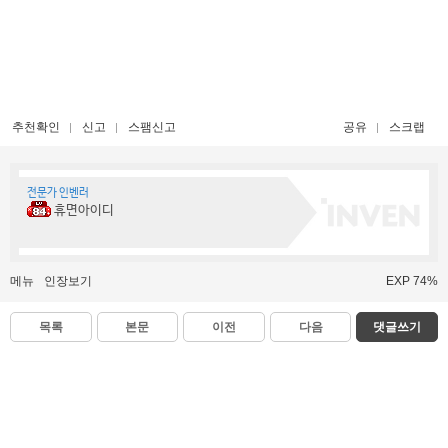
추천확인
신고
스팸신고
공유
스크랩
전문가 인벤러
휴면아이디
메뉴
인장보기
EXP 74%
목록
본문
이전
다음
댓글쓰기