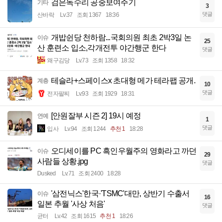
검은독수리 공중보여주기
기타
3
댓글
산바락
Lv.37
조회 1367
18:36
개밥쉰당 천하람...국회의원 최초 2박3일 논
이슈
25
산 훈련소 입소,각개전투 야간행군 한다
댓글
왜구김당
Lv.73
조회 1358
18:32
테슬라+스페이스x 초대형 메가 테라팹 공개.
계층
10
댓글
전자팔찌
Lv.93
조회 1929
18:31
[안원잘부 시즌 2] 19시 예정
연예
1
댓글
입사
Lv.94
조회 1244
추천 1
18:28
오디세이를 PC 흑인우월주의 영화라고 까던
이슈
29
사람들 상황.jpg
댓글
Dusked
Lv.71
조회 2400
18:28
'삼전닉스'한국·'TSMC'대만, 상반기 수출서
이슈
16
일본 추월 '사상 처음'
댓글
균터
Lv.42
조회 1615
추천 1
18:26