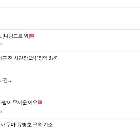
 [나랑드로 와]
19
성근 전 사단장 2심 '징역 3년'
건...
 사람이 무서운 이유
18
 감사 무마' 유병호 구속 기소