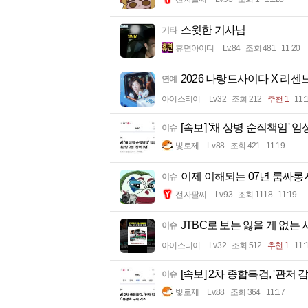
스윗한 기사님
기타
휴면아이디
Lv.84
조회 481
11:20
2026 나랑드사이다 X 리센느
연예
아이스티이
Lv.32
조회 212
추천 1
11:
[속보] '채 상병 순직책임' 임
이슈
빛로제
Lv.88
조회 421
11:19
이제 이해되는 07년 룸싸롱사
이슈
전자팔찌
Lv.93
조회 1118
11:19
JTBC로 보는 잃을 게 없는
이슈
아이스티이
Lv.32
조회 512
추천 1
11:
[속보] 2차 종합특검, '관저
이슈
빛로제
Lv.88
조회 364
11:17