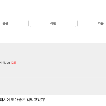
본문
이전
다음
람.jpg
[28]
찌라시에도 대중은 겁먹고있다'