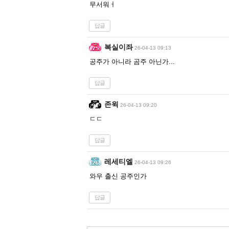
무서워ㅓ
답글
복실이좌
26-04-13 09:13
공주가 아니라 곰주 아닌가...
답글
존윅
26-04-13 09:20
ㄷㄷ
답글
레세티엘
26-04-13 09:26
와우 출신 공주인가
답글