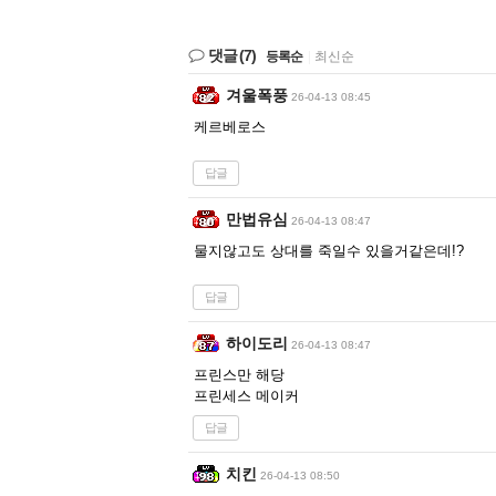
댓글
(7)
등록순
|
최신순
겨울폭풍
26-04-13 08:45
케르베로스
답글
만법유심
26-04-13 08:47
물지않고도 상대를 죽일수 있을거같은데!?
답글
하이도리
26-04-13 08:47
프린스만 해당
프린세스 메이커
답글
치킨
26-04-13 08:50