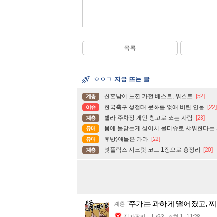
목록
ㅇㅇㄱ 지금 뜨는 글
신혼남이 느낀 가전 베스트, 워스트
[52]
계층
한국축구 성접대 문화를 없애 버린 인물
[22]
이슈
빌라 주차장 개인 창고로 쓰는 사람
[23]
계층
몸에 물닿는게 싫어서 물티슈로 샤워한다는 사
유머
후방)애들은 가라
[22]
유머
넷플릭스 시크릿 코드 1장으로 총정리
[20]
계층
'주가는 과하게 떨어졌고, 
계층
전자팔찌
Lv.93
조회 1
11:28