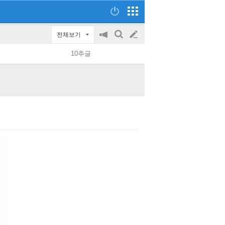
전체보기
공
검
글
지
색
10추글
on/off
쓰
기