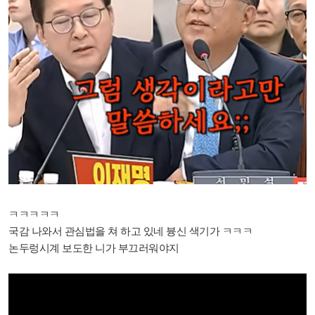
ㅋㅋㅋㅋㅋ
국감 나와서 관심법을 쳐 하고 있네 븅신 색기가 ㅋㅋㅋ
논두렁시계 보도한 니가 부끄러워야지