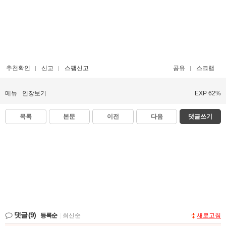
추천확인
신고
스팸신고
공유
스크랩
메뉴
인장보기
EXP 62%
목록
본문
이전
다음
댓글쓰기
댓글
(9)
등록순
|
최신순
새로고침