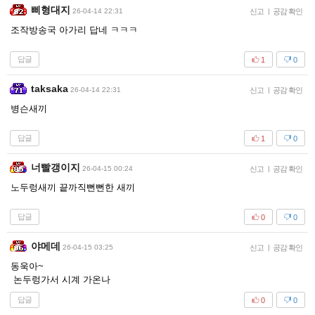
삐형대지
26-04-14 22:31
신고
|
공감 확인
조작방송국 아가리 답네 ㅋㅋㅋ
답글
1
0
taksaka
26-04-14 22:31
신고
|
공감 확인
병슨새끼
답글
1
0
너빨갱이지
26-04-15 00:24
신고
|
공감 확인
노두렁새끼 끝까직뻔뻔한 새끼
답글
0
0
야메데
26-04-15 03:25
신고
|
공감 확인
동욱아~
논두렁가서 시계 가온나
답글
0
0