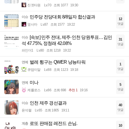
진겟타원
Lv.70
조회 1077
19:30
민주당 전당대회 8/8일자 합산결과
이슈
12
댓글
옆사마
Lv.87
조회 1577
19:22
[속보] 민주 전대, 제주·인천 당원투표…김민
이슈
31
석 47.75%, 정청래 42.08%
댓글
파인더1
Lv.80
조회 1218
19:22
벌레 튕구는 QWER 냥뇽타워
연예
1
댓글
큐땁이알
Lv.88
조회 1123
19:18
미나
연예
5
댓글
케를로스
Lv.86
조회 698
추천 1
19:16
인천 제주 경선결과
이슈
40
댓글
윤석렬
Lv.65
조회 1805
19:11
로또 판매점 레전드 손님.
계층
10