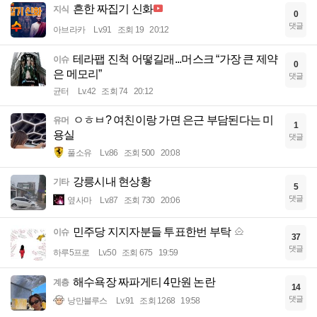
흔한 짜집기 신화
지식
0
댓글
아브라카
Lv.91
조회 19
20:12
테라팹 진척 어떻길래...머스크 “가장 큰 제약
이슈
0
은 메모리”
댓글
균터
Lv.42
조회 74
20:12
ㅇㅎㅂ? 여친이랑 가면 은근 부담된다는 미
유머
1
용실
댓글
풀소유
Lv.86
조회 500
20:08
강릉시내 현상황
기타
5
댓글
옆사마
Lv.87
조회 730
20:06
민주당 지지자분들 투표한번 부탁
이슈
37
댓글
하루5프로
Lv.50
조회 675
19:59
해수욕장 짜파게티 4만원 논란
계층
14
댓글
낭만블루스
Lv.91
조회 1268
19:58