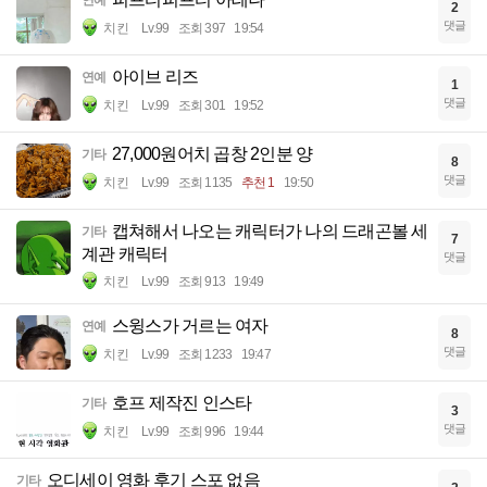
연예
2
댓글
치킨
Lv.99
조회 397
19:54
아이브 리즈
연예
1
댓글
치킨
Lv.99
조회 301
19:52
27,000원어치 곱창 2인분 양
기타
8
댓글
치킨
Lv.99
조회 1135
추천 1
19:50
캡쳐해서 나오는 캐릭터가 나의 드래곤볼 세
기타
7
계관 캐릭터
댓글
치킨
Lv.99
조회 913
19:49
스윙스가 거르는 여자
연예
8
댓글
치킨
Lv.99
조회 1233
19:47
호프 제작진 인스타
기타
3
댓글
치킨
Lv.99
조회 996
19:44
오디세이 영화 후기 스포 없음
기타