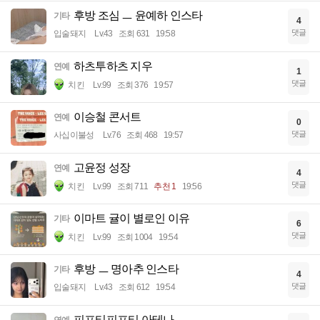
후방 조심 ㅡ 윤예하 인스타
기타
4
댓글
입술돼지
Lv.43
조회 631
19:58
하츠투하츠 지우
연예
1
댓글
치킨
Lv.99
조회 376
19:57
이승철 콘서트
연예
0
댓글
사십이불성
Lv.76
조회 468
19:57
고윤정 성장
연예
4
댓글
치킨
Lv.99
조회 711
추천 1
19:56
이마트 귤이 별로인 이유
기타
6
댓글
치킨
Lv.99
조회 1004
19:54
후방 ㅡ 명아추 인스타
기타
4
댓글
입술돼지
Lv.43
조회 612
19:54
피프티피프티 아테나