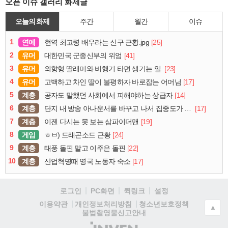
오픈 이슈 갤러리 화제글
오늘의 화제
주간
월간
이슈
1
연예
[25]
현역 최고령 배우라는 신구 근황.jpg
2
유머
[41]
대한민국 군종신부의 위엄
3
유머
[23]
외향형 딸래미와 비행기 타면 생기는 일.
4
유머
[17]
고백하고 차인 딸이 불평하자 바로잡는 어머님
5
계층
[14]
공자도 말했던 사회에서 피해야하는 상급자
6
계층
[17]
단지 내 방송 아나운서를 바꾸고 나서 집중도가 확 올라갔다는 한 아파트의 안내방송
7
계층
[19]
이젠 다시는 못 보는 삼파이더맨
8
게임
[24]
ㅎㅂ) 드래곤소드 근황
9
계층
[22]
태풍 돌핀 말고 이주은 돌핀
10
계층
[17]
산업혁명때 영국 노동자 숙소
로그인
PC화면
퀵링크
설정
청소년보호정책
이용약관
개인정보처리방침
▲
불법촬영물신고안내
(주)