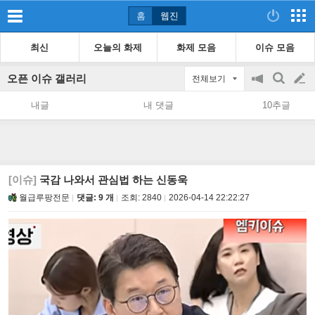
홈
웹진
최신
오늘의 화제
화제 모음
이슈 모음
오픈 이슈 갤러리
전체보기
공
검
글
지
색
내글
내 댓글
10추글
on/off
쓰
기
[이슈]
국감 나와서 관심법 하는 신동욱
월급루팡전문
댓글: 9 개
조회:
2840
2026-04-14 22:22:27