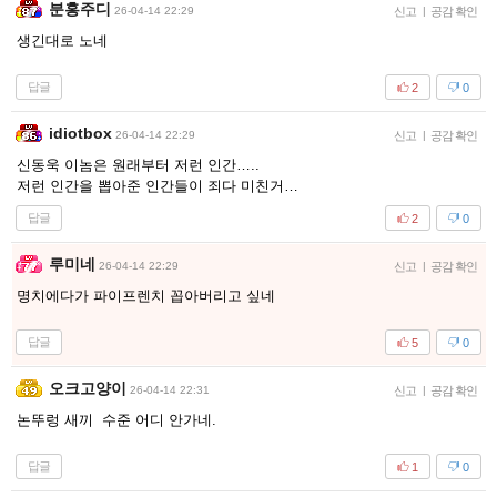
분홍주디
26-04-14 22:29
신고
|
공감 확인
생긴대로 노네
답글
2
0
idiotbox
26-04-14 22:29
신고
|
공감 확인
신동욱 이놈은 원래부터 저런 인간…..
저런 인간을 뽑아준 인간들이 죄다 미친거…
답글
2
0
루미네
26-04-14 22:29
신고
|
공감 확인
명치에다가 파이프렌치 꼽아버리고 싶네
답글
5
0
오크고양이
26-04-14 22:31
신고
|
공감 확인
논뚜렁 새끼 수준 어디 안가네.
답글
1
0