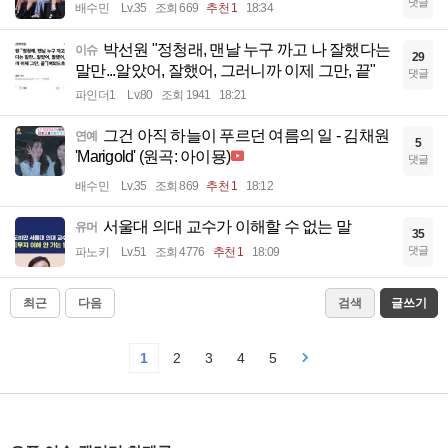
댓글
배수민
Lv.35
조회 669
추천 1
18:34
박선원 "정청래, 맨날 누구 까고 나 잘했다는
이슈
29
말만...알았어, 잘했어, 그러니까 이제 그만, 끝"
댓글
파인더1
Lv.80
조회 1941
18:21
그건 아직 하늘이 푸르던 여름의 일 - 김채원
연예
5
'Marigold' (원곡: 아이묭)
댓글
배수민
Lv.35
조회 869
추천 1
18:12
서울대 의대 교수가 이해할 수 없는 말
유머
35
댓글
파노키
Lv.51
조회 4776
추천 1
18:09
최근
다음
검색
글쓰기
1
2
3
4
5