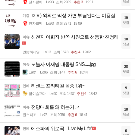
댓글
전자팔찌
Lv.93
조회 2909
추천 3
19:11
ㅇㅎ) 외외로 막상 가면 부담된다는 미용실.
계층
19
댓글
전자팔찌
Lv.93
조회 3371
19:09
신천지 이희자 반쪽 사진으로 선동한 친청래
이슈
18
댓글
안능하제옇
Lv.13
조회 1678
추천 4
19:02
오늘자 이재명 대통령 SNS.....jpg
이슈
28
댓글
Earth
Lv.96
조회 3147
추천 6
18:44
리센느 프리티걸 음중 1위~
연예
9
댓글
많이슬프다
Lv.90
조회 1437
추천 6
18:42
전당대회를 왜 하는거냐
이슈
18
댓글
원스타조
Lv.75
조회 2056
추천 6
18:41
에스파의 위로곡 - 'Live My Life'
연예
0