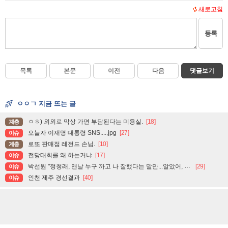
새로고침
등록
목록
본문
이전
다음
댓글보기
ㅇㅇㄱ 지금 뜨는 글
ㅇㅎ) 외외로 막상 가면 부담된다는 미용실.
[18]
계층
오늘자 이재명 대통령 SNS.....jpg
[27]
이슈
로또 판매점 레전드 손님.
[10]
계층
전당대회를 왜 하는거냐
[17]
이슈
박선원 "정청래, 맨날 누구 까고 나 잘했다는 말만...알았어, 잘했어, 그러니까 이제 그만, 끝"
[29]
이슈
인천 제주 경선결과
[40]
이슈