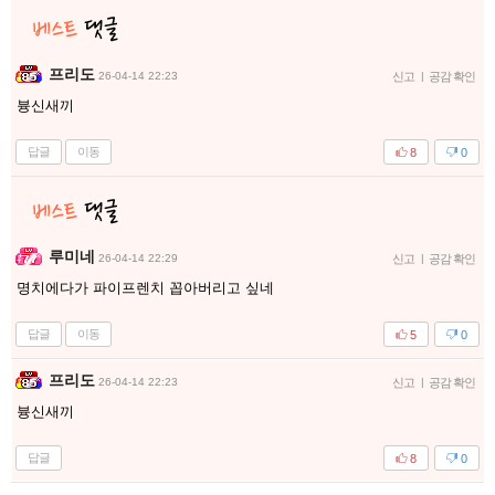
프리도
26-04-14 22:23
신고
|
공감 확인
븅신새끼
답글
이동
8
0
루미네
26-04-14 22:29
신고
|
공감 확인
명치에다가 파이프렌치 꼽아버리고 싶네
답글
이동
5
0
프리도
26-04-14 22:23
신고
|
공감 확인
븅신새끼
답글
8
0