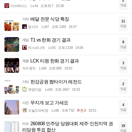
2
댓글
아브락사스
Lv.44
조회 817
19:38
배달 전문 식당 특징
기타
11
댓글
옆사마
Lv.87
조회 1393
19:37
T1 vs 한화 경기 결과
게임
9
댓글
히스파니에
Lv.91
조회 1339
19:36
LCK 티원 한화 경기 결과
계층
3
댓글
작두콩차
Lv.84
조회 885
19:35
한강공원 짬타이거 레전드
기타
2
댓글
큐땁이알
Lv.88
조회 1667
19:33
무지개 보고 가세요
사진
4
댓글
오늘도피씨방
Lv.86
조회 792
추천 3
19:31
260808 민주당 당원대회 제주·인천지역 권
이슈
19
리당원 투표 합산
댓글