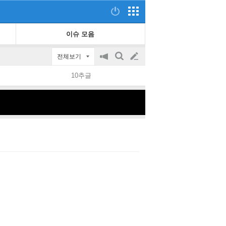
이슈 모음
전체보기
공
검
글
지
색
10추글
on/off
쓰
기