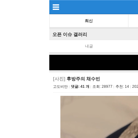
최신
오픈 이슈 갤러리
내글
[사진]
후방주의 채수빈
고도비만
댓글: 41 개
조회:
28977
추천:
14
202