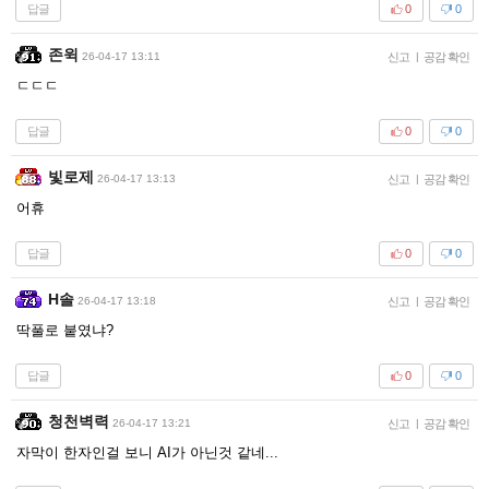
답글
0
0
존윅
26-04-17 13:11
신고
|
공감 확인
ㄷㄷㄷ
답글
0
0
빛로제
26-04-17 13:13
신고
|
공감 확인
어휴
답글
0
0
H솔
26-04-17 13:18
신고
|
공감 확인
딱풀로 붙였냐?
답글
0
0
청천벽력
26-04-17 13:21
신고
|
공감 확인
자막이 한자인걸 보니 AI가 아닌것 같네...