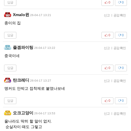
답글
0
0
Xmalo윈
26-04-17 13:21
신고
|
공감 확인
종이의 집
답글
0
0
즐겜파이팅
26-04-17 13:22
신고
|
공감 확인
중국이네
답글
0
0
탄크레디
26-04-17 13:27
신고
|
공감 확인
앵커도 안박고 접착제로 붙였나보네
답글
0
0
오크고양이
26-04-17 13:53
신고
|
공감 확인
울나라도 딱히 할 말이 없지.
순살자이 때도 그렇고