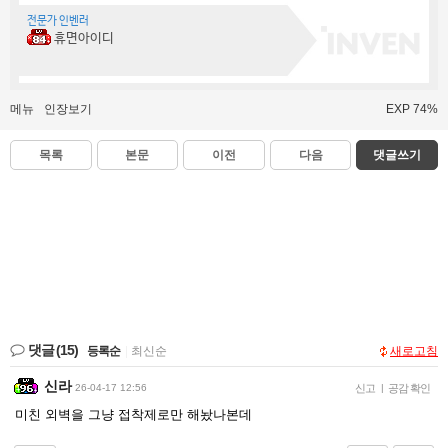
전문가 인벤러
휴면아이디
메뉴
인장보기
EXP 74%
목록
본문
이전
다음
댓글쓰기
댓글
(15)
등록순
|
최신순
새로고침
신라
26-04-17 12:56
신고
|
공감 확인
미친 외벽을 그냥 접착제로만 해놨나본데