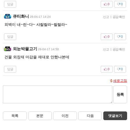
답글
0
0
큐티화니
26-04-17 14:24
신고
|
공감 확인
외벽이 내~린~다~ 샤랄랄라~랄랄라~
답글
0
0
외눈박물고기
26-04-17 14:58
신고
|
공감 확인
건물 외장재 마감을 제대로 안했나본데
답글
0
0
새로고침
등록
목록
본문
이전
다음
댓글보기