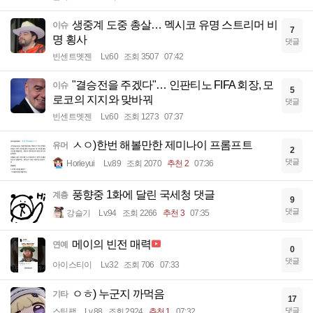
생중계 도중 총살… 멕시코 유명 스트리머 비
이슈
7
명 횡사
댓글
빈센트멧젠
Lv.60
조회 3507
07:42
"결승전을 주겠다"… 인판티노 FIFA 회장, 모
이슈
5
로코의 지지와 맞바꿔
댓글
빈센트멧젠
Lv.60
조회 1273
07:37
ㅅㅇ)한번 해볼만한 제미나이 프롬프트
유머
2
댓글
Horieyui
Lv.89
조회 2070
추천 2
07:36
풍향중 1화에 달린 국세청 댓글
계층
9
댓글
강슬기
Lv.94
조회 2266
추천 3
07:35
메이의 빈전 매력
연예
0
댓글
아이스티이
Lv.32
조회 706
07:33
ㅇㅎ) 누군지 까먹음
기타
17
댓글
스팀팩
Lv.88
조회 2924
추천 1
07:32