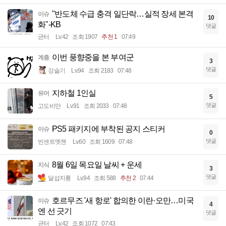
"반도체 수급 충격 일단락…실적 장세 본격
이슈
10
화"-KB
댓글
균터
Lv.42
조회 1907
추천 1
07:49
이번 풍향중을 본 부여군
계층
3
댓글
강슬기
Lv.94
조회 2183
07:48
지하철 1인실
유머
5
댓글
고도비만
Lv.91
조회 2033
07:48
PS5 패키지에 부착된 공지 스티커
이슈
0
댓글
빈센트멧젠
Lv.60
조회 1609
07:48
8월 6일 목요일 날씨 + 운세
지식
3
댓글
달섭지롱
Lv.94
조회 588
추천 2
07:44
호르무즈 '새 항로' 합의한 이란·오만…미국
이슈
4
엔 선 긋기
댓글
균터
Lv.42
조회 1072
07:43