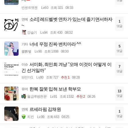
빈센트멧젠
Lv.60
조회 321
08:33
소리] 레드벨벳 연차가 있는데 즐기면서하자
연예
1
~
댓글
강슬기
Lv.94
조회 430
08:32
너네 우정 진짜 변치마라 ^^
기타
5
댓글
꿻뻵뗗
Lv.90
조회 1008
08:30
서미화, 최민희 겨냥 "오매 이것이 어떻게 이
이슈
7
긴 선거일까"
댓글
파인더1
Lv.80
조회 727
추천 1
08:28
한복 잘못 입혀 보낸 학부모
유머
13
댓글
월급루팡전문
Lv.91
조회 1532
추천 2
08:26
르세라핌 김채원
연예
1
댓글
치킨
Lv.99
조회 463
08:25