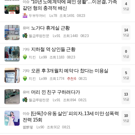
“10년 노예계약에 폐인 생활”…이은결, 가족
이슈
4
같던 형의 충격적 배신
댓글
두부두꺼비
Lv.78
조회 1491
08:23
노가다 휴게실 근황
유머
14
댓글
월급루팡전문
Lv.91
조회 1440
08:23
지하철 역 상인들 근황
기타
0
댓글
치킨
Lv.99
조회 1183
08:23
오픈 후 3개월치 예약 다 찼다는 미용실
기타
5
댓글
치킨
Lv.99
조회 1774
추천 6
08:21
머리 낀 친구 구하려다가
유머
13
댓글
월급루팡전문
Lv.91
조회 894
08:21
[단독]'수유동 살인' 피의자, 13세 미만 성폭력
이슈
10
전력 15회
댓글
꿻뻵뗗
Lv.90
조회 912
08:21