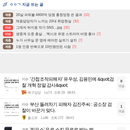
ㅇㅇㄱ 지금 뜨는 글
20살 파워볼 4800억 당첨 흥청망청 쓴 결과
[10]
계층
채용담당자가 느끼는 20대 취업현실
[30]
계층
그제자 허지웅 작가 SNS....jpg
[35]
이슈
생중계 도중 총살… 멕시코 유명 스트리머 비명 횡사
[7]
이슈
누가 사무실 문 옆에 에어컨 실외기 설치
[7]
계층
1원 인증 반복으로 10만원만든 사람
[7]
계층
‘간첩조작피해자’ 유우성, 김용민에 &quot;검
이슈
0
찰 개혁 정말 감사&quot;
댓글
왜구김당
Lv.73
조회 29
08:45
부산 돌려차기 피해자 김진주씨 : 공소장 검
이슈
1
찰이 바꾼거 맞다.
댓글
풀소유
Lv.86
조회 272
08:43
'히오스' 유료 스킨 무료로 받는 법
계층