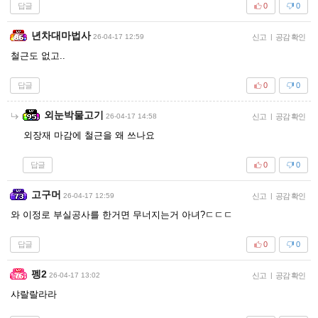
답글
0
0
년차대마법사
26-04-17 12:59
신고
|
공감 확인
철근도 없고..
답글
0
0
외눈박물고기
26-04-17 14:58
신고
|
공감 확인
외장재 마감에 철근을 왜 쓰나요
답글
0
0
고구머
26-04-17 12:59
신고
|
공감 확인
와 이정로 부실공사를 한거면 무너지는거 아녀?ㄷㄷㄷ
답글
0
0
펭2
26-04-17 13:02
신고
|
공감 확인
샤랄랄라라