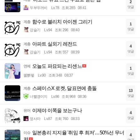
2
댓글
두부두꺼비
Lv.78
조회 285
08:41
함수로 블리치 아이젠 그리기
계층
1
댓글
강슬기
Lv.94
조회 296
08:40
아파트 실외기 레전드
계층
4
댓글
강슬기
Lv.94
조회 557
08:39
오늘도 파묘되는 리센느
연예
1
댓글
꿻뻵뗗
Lv.90
조회 348
08:37
스페이스X 로켓, 달표면에 충돌
계층
13
댓글
너빨갱이지
Lv.86
조회 968
08:36
이제야 이쪽을 보는구나
유머
4
댓글
옆사마
Lv.87
조회 760
08:33
일본총리 지지율 '취임 후 최저'…50%선 무너
이슈
4
져
댓글