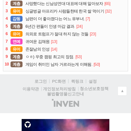
2
계층
[65]
사망했다는 신남성연대 대표에 대해 알아보자
3
유머
[32]
싱글벙글 아프리카 사람들한테 한국 쌀 먹이기
4
감동
[7]
남편이 더 좋아졌다는 어느 유부녀.
5
계층
[24]
6년간 편돌이 인생 마감 결과.
6
유머
[23]
의외로 트럼프가 절대 하지 않는 것들
7
연예
[13]
귀여운 김채원
8
유머
[14]
존잘남의 인성
9
계층
[53]
ㅇㅎ) 우중 캠핑 최고의 장점.
10
계층
[50]
게임이 취미인 남자 거르라는게 이해됨.
로그인
PC화면
퀵링크
설정
청소년보호정책
이용약관
개인정보처리방침
▲
불법촬영물신고안내
(주)
인
벤