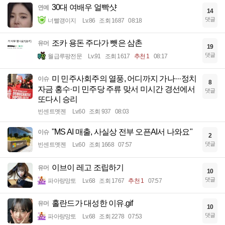
30대 여배우 얼빡샷
연예
14
댓글
너빨갱이지
Lv.86
조회 1687
08:18
조카 용돈 주다가 뺏은 삼촌
유머
19
댓글
월급루팡전문
Lv.91
조회 1617
추천 1
08:17
미 민주사회주의 열풍, 어디까지 가나···정치
이슈
8
자금 홍수·미 민주당 주류 맞서 미시간 경선에서
댓글
또다시 승리
빈센트멧젠
Lv.60
조회 937
08:03
"MS AI 매출, 사실상 전부 오픈AI서 나와요"
이슈
2
댓글
빈센트멧젠
Lv.60
조회 1668
07:57
이브이 레고 조립하기
유머
10
댓글
파아랑망토
Lv.68
조회 1767
추천 1
07:57
홀란드가 대성한 이유.gif
유머
10
댓글
파아랑망토
Lv.68
조회 2278
07:53