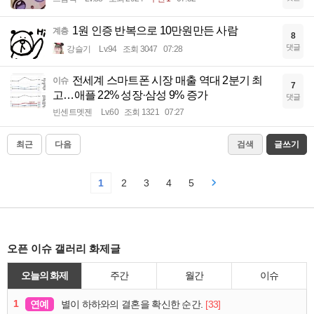
1원 인증 반복으로 10만원만든 사람
계층
8
댓글
강슬기
Lv.94
조회 3047
07:28
전세계 스마트폰 시장 매출 역대 2분기 최
이슈
7
고…애플 22% 성장·삼성 9% 증가
댓글
빈센트멧젠
Lv.60
조회 1321
07:27
최근
다음
검색
글쓰기
1
2
3
4
5
오픈 이슈 갤러리 화제글
오늘의 화제
주간
월간
이슈
1
연예
[33]
별이 하하와의 결혼을 확신한 순간.