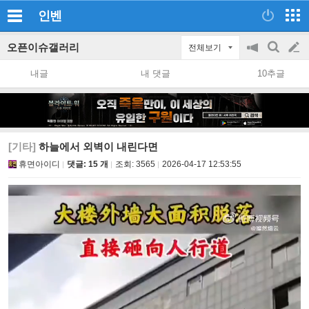
인벤
오픈이슈갤러리
전체보기
공
검
글
지
색
내글
내 댓글
10추글
on/off
쓰
기
[기타]
하늘에서 외벽이 내린다면
휴면아이디
댓글: 15 개
조회:
3565
2026-04-17 12:53:55