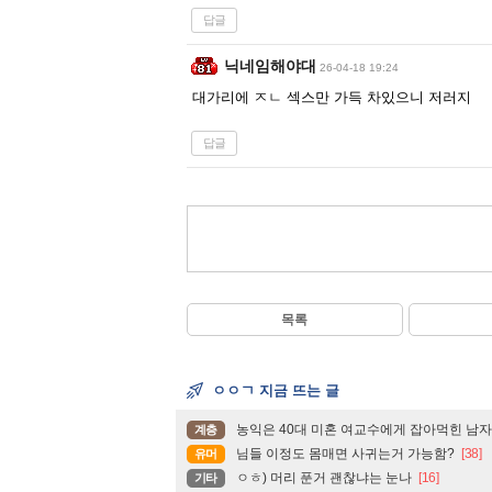
답글
닉네임해야대
26-04-18 19:24
대가리에 ㅈㄴ 섹스만 가득 차있으니 저러지
답글
목록
ㅇㅇㄱ 지금 뜨는 글
농익은 40대 미혼 여교수에게 잡아먹힌 남자.
계층
님들 이정도 몸매면 사귀는거 가능함?
[38]
유머
ㅇㅎ) 머리 푼거 괜찮냐는 눈나
[16]
기타