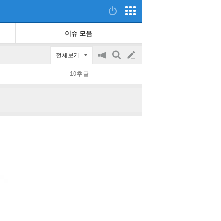
이슈 모음
전체보기
공
검
글
지
색
10추글
on/off
쓰
기