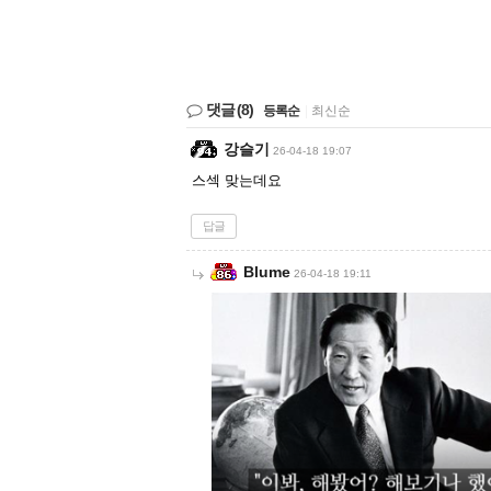
댓글
(8)
등록순
|
최신순
강슬기
26-04-18 19:07
스섹 맞는데요
답글
Blume
26-04-18 19:11