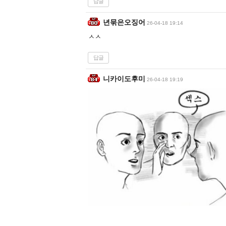
답글
년묶은오징어
26-04-18 19:14
ㅅㅅ
답글
니카이도후미
26-04-18 19:19