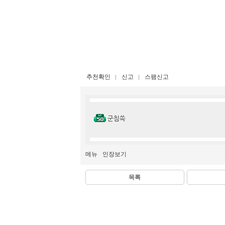
추천확인
신고
스팸신고
군침쓱
메뉴
인장보기
목록