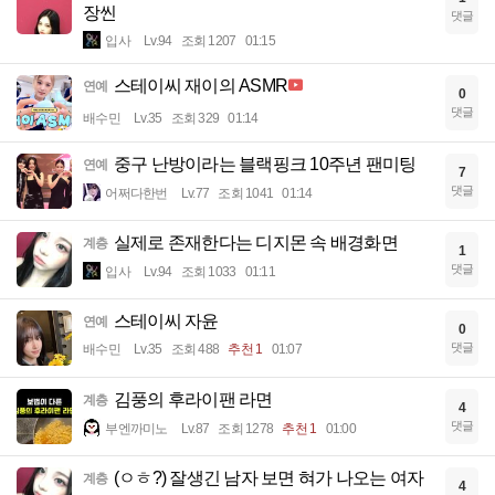
장씬
댓글
입사
Lv.94
조회 1207
01:15
스테이씨 재이의 ASMR
연예
0
댓글
배수민
Lv.35
조회 329
01:14
중구 난방이라는 블랙핑크 10주년 팬미팅
연예
7
댓글
어쩌다한번
Lv.77
조회 1041
01:14
실제로 존재한다는 디지몬 속 배경화면
계층
1
댓글
입사
Lv.94
조회 1033
01:11
스테이씨 자윤
연예
0
댓글
배수민
Lv.35
조회 488
추천 1
01:07
김풍의 후라이팬 라면
계층
4
댓글
부엔까미노
Lv.87
조회 1278
추천 1
01:00
(ㅇㅎ?) 잘생긴 남자 보면 혀가 나오는 여자
계층
4