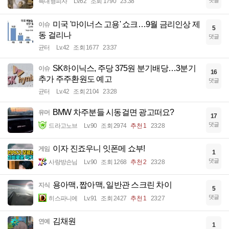
댓글
특대형피자
Lv.62
조회 1790
23:38
미국 '마이너스 고용' 쇼크…9월 금리인상 제
이슈
5
동 걸리나
댓글
균터
Lv.42
조회 1677
23:37
SK하이닉스, 주당 375원 분기배당…3분기
이슈
16
추가 주주환원도 예고
댓글
균터
Lv.42
조회 2104
23:28
BMW 차주분들 시동걸면 광고떠요?
유머
17
댓글
드라고노브
Lv.90
조회 2974
추천 1
23:28
이자 진죠우니 잇폰메 쇼부!
게임
1
댓글
사랑방손님
Lv.90
조회 1268
추천 2
23:28
용아맥, 짭아맥, 일반관 스크린 차이
지식
5
댓글
히스파니에
Lv.91
조회 2427
추천 1
23:27
김채원
연예
1