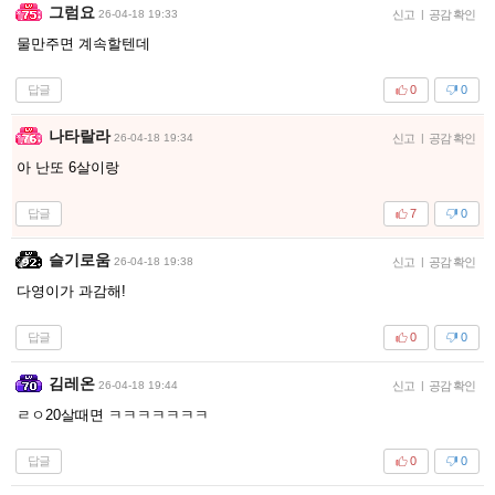
그럼요
26-04-18 19:33
신고
|
공감 확인
물만주면 계속할텐데
답글
0
0
나타랄라
26-04-18 19:34
신고
|
공감 확인
아 난또 6살이랑
답글
7
0
슬기로움
26-04-18 19:38
신고
|
공감 확인
다영이가 과감해!
답글
0
0
김레온
26-04-18 19:44
신고
|
공감 확인
ㄹㅇ20살때면 ㅋㅋㅋㅋㅋㅋㅋ
답글
0
0