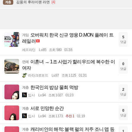
김풍의 후라이팬 라면
[4]
계층
오버워치 한국 신규 영웅 D.MON 플레이 트
게임
5
레일러
댓글
세프라딘
Lv.85
조회 580
01:38
이혼녀 → 1조 사업가 할리우드에 복수한 이
연예
0
여자
댓글
라라크로포드
Lv.87
조회 1125
01:31
한국인의 밥상 물회 먹방
계층
2
댓글
입사
Lv.94
조회 1027
01:23
서로 민망한 순간
계층
0
댓글
입사
Lv.94
조회 1173
추천 1
01:19
캐리비안의 해적: 블랙 펄의 저주 조니 뎁 등
계층
1