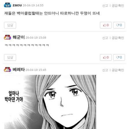
zacu
26-04-19 14:55
신고
|
공감 확인
쟤들은 백마클럽할때는 안뜨더니 따로하니깐 두명이 뜨네
답글
0
0
해군이
26-04-19 15:08
신고
|
공감 확인
ㅋㅋㅋㅋㅋㅋㅋㅋㅋㅋㅋㅋ
답글
0
0
베레타
26-04-19 15:45
신고
|
공감 확인