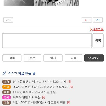
답글
0
0
새로고침
등록
목록
본문
이전
다음
댓글보기
ㅇㅇㄱ 지금 뜨는 글
(ㅇㅎ?) 잘생긴 남자 보면 혀가 나오는 여자
[4]
계층
조감도대로 한것같기도..하고 아닌것같기도..
[9]
유머
(ㅇㅎ?) 히트텍이 기다려지는 영상
계층
어쩌다 한번 키키 하음
[2]
연예
매일 1500개가 팔린다는 시장 고로케 맛집
[9]
계층