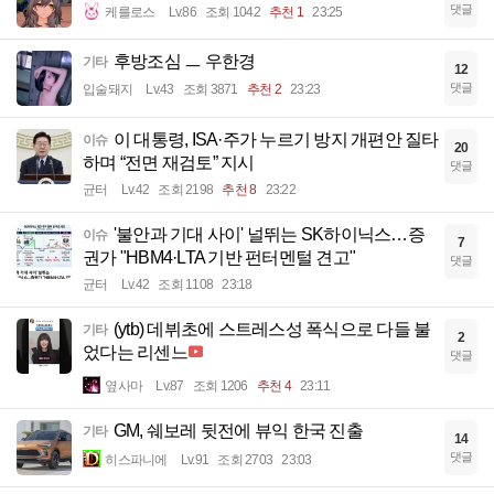
댓글
케를로스
Lv.86
조회 1042
추천 1
23:25
후방조심 ㅡ 우한경
기타
12
댓글
입술돼지
Lv.43
조회 3871
추천 2
23:23
이 대통령, ISA·주가 누르기 방지 개편안 질타
이슈
20
하며 “전면 재검토” 지시
댓글
균터
Lv.42
조회 2198
추천 8
23:22
'불안과 기대 사이' 널뛰는 SK하이닉스…증
이슈
7
권가 "HBM4·LTA 기반 펀터멘털 견고"
댓글
균터
Lv.42
조회 1108
23:18
(ytb) 데뷔초에 스트레스성 폭식으로 다들 불
기타
2
었다는 리센느
댓글
옆사마
Lv.87
조회 1206
추천 4
23:11
GM, 쉐보레 뒷전에 뷰익 한국 진출
기타
14
댓글
히스파니에
Lv.91
조회 2703
23:03