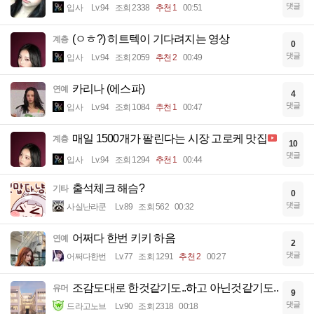
댓글
입사
Lv.94
조회 2338
추천 1
00:51
(ㅇㅎ?) 히트텍이 기다려지는 영상
계층
0
댓글
입사
Lv.94
조회 2059
추천 2
00:49
카리나 (에스파)
연예
4
댓글
입사
Lv.94
조회 1084
추천 1
00:47
매일 1500개가 팔린다는 시장 고로케 맛집
계층
10
댓글
입사
Lv.94
조회 1294
추천 1
00:44
출석체크 해슴?
기타
0
댓글
사실난라쿤
Lv.89
조회 562
00:32
어쩌다 한번 키키 하음
연예
2
댓글
어쩌다한번
Lv.77
조회 1291
추천 2
00:27
조감도대로 한것같기도..하고 아닌것같기도..
유머
9
댓글
드라고노브
Lv.90
조회 2318
00:18