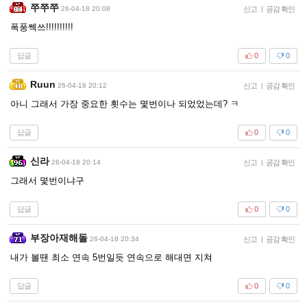
쭈쭈쭈
26-04-18 20:08
신고
|
공감 확인
폭풍쎅쓰!!!!!!!!!!
답글
0
0
Ruun
26-04-18 20:12
신고
|
공감 확인
아니 그래서 가장 중요한 횟수는 몇번이나 되었었는데? ㅋ
답글
0
0
신라
26-04-18 20:14
신고
|
공감 확인
그래서 몇번이냐구
답글
0
0
부장아재해돌
26-04-18 20:34
신고
|
공감 확인
내가 볼땐 최소 연속 5번일듯 연속으로 해대면 지쳐
답글
0
0