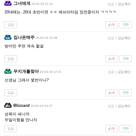
그녀에게
26-04-18 21:31
신고
|
공감 확인
20대때는..20대 초반이면 ㅎㅎ 에브리타임 장전중이지 ㅋㅋㅋㅋ
답글
0
0
집나온메주
26-04-18 22:08
신고
|
공감 확인
받아만 주면 계속 할걸
답글
0
0
무지개를찾아
26-04-18 22:31
신고
|
공감 확인
선생님 그래서 몇번이나?
답글
0
0
Blizzard
26-04-19 04:37
신고
|
공감 확인
성욕이 세니까
우일이형을 만나지
답글
0
0