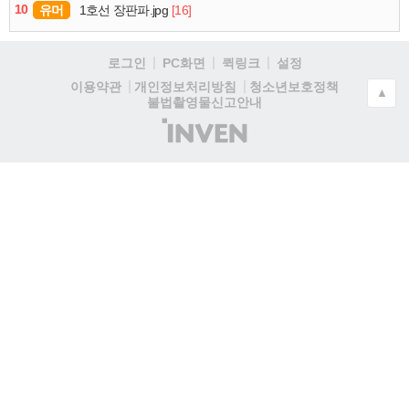
10
유머
[16]
1호선 장판파.jpg
로그인
PC화면
퀵링크
설정
청소년보호정책
이용약관
개인정보처리방침
▲
불법촬영물신고안내
(주)
인
벤