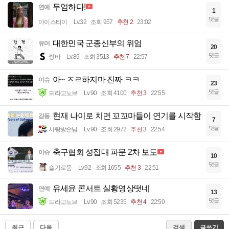
무엄하다!
연예
1
댓글
아이스티이
Lv.32
조회 957
추천 2
23:02
대한민국 군종신부의 위엄
유머
20
댓글
썽바
Lv.89
조회 3513
추천 7
22:57
아~ ㅈㄹ하지마 진짜 ㅋㅋ
이슈
23
댓글
드라고노브
Lv.90
조회 4100
추천 3
22:55
현재 나이로 치면 꼬꼬마들이 연기를 시작함
감동
7
댓글
사랑방손님
Lv.90
조회 2972
추천 3
22:54
축구협회 성접대 파문 2차 보도
이슈
10
댓글
슬기로움
Lv.92
조회 1655
추천 3
22:51
유세윤 콘서트 실황영상떳네
연예
13
댓글
드라고노브
Lv.90
조회 5235
추천 4
22:50
최근
다음
검색
글쓰기