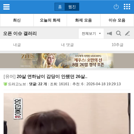
홈
웹진
최신
오늘의 화제
화제 모음
이슈 모음
오픈 이슈 갤러리
전체보기
공
검
글
지
색
내글
내 댓글
10추글
on/off
쓰
기
[유머]
20살 연하남이 감당이 안됐던 26살..
드라고노브
댓글: 22 개
조회:
16161
추천:
6
2026-04-18 19:29:13