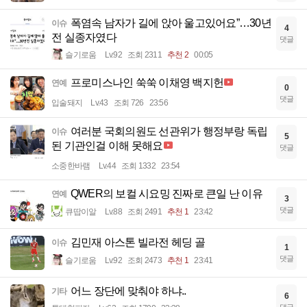
폭염속 남자가 길에 앉아 울고있어요”…30년
이슈
4
전 실종자였다
댓글
슬기로움
Lv.92
조회 2311
추천 2
00:05
프로미스나인 쑥쑥 이채영 백지헌
연예
0
댓글
입술돼지
Lv.43
조회 726
23:56
여러분 국회의원도 선관위가 행정부랑 독립
이슈
5
된 기관인걸 이해 못해요
댓글
소중한바램
Lv.44
조회 1332
23:54
QWER의 보컬 시요밍 진짜로 큰일 난 이유
연예
3
댓글
큐땁이알
Lv.88
조회 2491
추천 1
23:42
김민재 아스톤 빌라전 헤딩 골
이슈
1
댓글
슬기로움
Lv.92
조회 2473
추천 1
23:41
어느 장단에 맞춰야 하냐..
기타
6