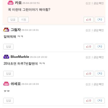
카묘
26-04-19 02:51
신고
|
공감 확인
꼭 이런데 그런이야기 해야함?
답글
이동
6
0
그림자
26-04-18 19:31
신고
|
공감 확인
말해뭐해 ㅋㅋ
답글
0
0
BlueMarble
26-04-18 19:32
신고
|
공감 확인
20대초면 하루7번할텐데 ㅋㅋ
답글
0
0
쉬세요
26-04-18 19:33
신고
|
공감 확인
ㅠㅠ
답글
0
0