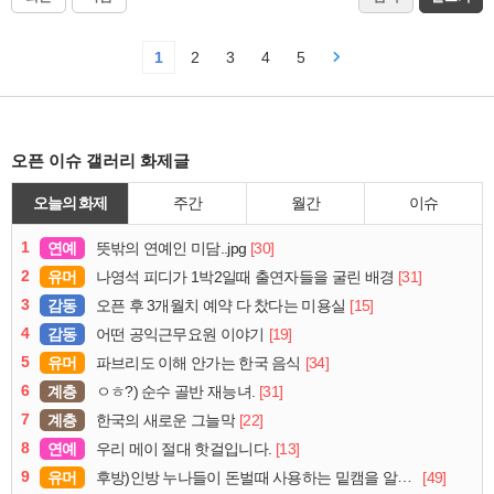
1
2
3
4
5
오픈 이슈 갤러리 화제글
오늘의 화제
주간
월간
이슈
1
연예
[30]
뜻밖의 연예인 미담..jpg
2
유머
[31]
나영석 피디가 1박2일때 출연자들을 굴린 배경
3
감동
[15]
오픈 후 3개월치 예약 다 찼다는 미용실
4
감동
[19]
어떤 공익근무요원 이야기
5
유머
[34]
파브리도 이해 안가는 한국 음식
6
계층
[31]
ㅇㅎ?) 순수 골반 재능녀.
7
계층
[22]
한국의 새로운 그늘막
8
연예
[13]
우리 메이 절대 핫걸입니다.
9
유머
[49]
후방)인방 누나들이 돈벌때 사용하는 밑캠을 알아보자