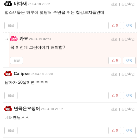
바다새
26-04-18 20:36
신고
|
공감 확인
업소녀들은 하루에 몇탕씩 수년을 뛰는 철강보지들인데
답글
0
0
카묘
26-04-19 02:51
신고
|
공감 확인
꼭 이런데 그런이야기 해야함?
답글
6
0
Calipse
26-04-18 20:38
신고
|
공감 확인
남자가 20살이면 ㅋㅋㅋ
답글
0
0
년묶은오징어
26-04-18 21:06
신고
|
공감 확인
네버엔딩ㅅㅅ
답글
0
0