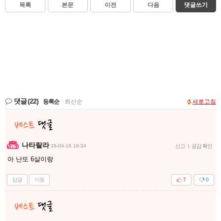
목록
본문
이전
다음
댓글쓰기
댓글
(22)
등록순
|
최신순
새로고침
나타랄라
26-04-18 19:34
신고
|
공감 확인
아 난또 6살이랑
답글
이동
7
0