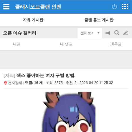
클래시오브클랜
인벤
자유 게시판
클랜 홍보 게시판
오픈 이슈 갤러리
전체보기
공
검
글
지
색
내글
내 댓글
10추글
on/off
쓰
기
[지식]
섹스 좋아하는 여자 구별 방법.
전자팔찌
댓글: 16 개
조회:
8575
추천:
2
2026-04-20 11:25:32