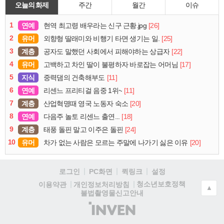
오늘의 화제
주간
월간
이슈
1
연예
[26]
현역 최고령 배우라는 신구 근황.jpg
2
유머
[25]
외향형 딸래미와 비행기 타면 생기는 일.
3
계층
[22]
공자도 말했던 사회에서 피해야하는 상급자
4
유머
[17]
고백하고 차인 딸이 불평하자 바로잡는 어머님
5
지식
[11]
중력댐의 건축해부도
6
연예
[11]
리센느 프리티걸 음중 1위~
7
계층
[20]
산업혁명때 영국 노동자 숙소
8
연예
[18]
다음주 놀토 리센느 출연...
9
계층
[24]
태풍 돌핀 말고 이주은 돌핀
10
유머
[20]
차가 없는 사람은 모르는 주말에 나가기 싫은 이유
로그인
PC화면
퀵링크
설정
청소년보호정책
이용약관
개인정보처리방침
▲
불법촬영물신고안내
(주)
인