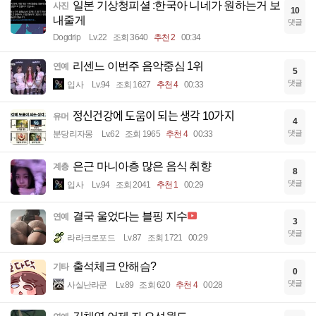
일본 기상청피셜 :한국아 니네가 원하는거 보
사진
10
내줄게
댓글
Dogdrip
Lv.22
조회 3640
추천 2
00:34
리센느 이번주 음악중심 1위
연예
5
댓글
입사
Lv.94
조회 1627
추천 4
00:33
정신건강에 도움이 되는 생각 10가지
유머
4
댓글
분당리자몽
Lv.62
조회 1965
추천 4
00:33
은근 마니아층 많은 음식 취향
계층
8
댓글
입사
Lv.94
조회 2041
추천 1
00:29
결국 울었다는 블핑 지수
연예
3
댓글
라라크로포드
Lv.87
조회 1721
00:29
출석체크 안해슴?
기타
0
댓글
사실난라쿤
Lv.89
조회 620
추천 4
00:28