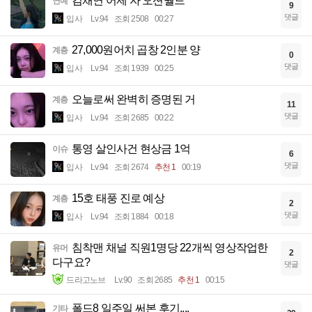
김채연 어제 자 오션월드
연예
9
댓글
입사
Lv.94
조회 2508
00:27
27,000원어치 곱창 2인분 양
계층
0
댓글
입사
Lv.94
조회 1939
00:25
오늘로써 완벽히 증명된 거
계층
11
댓글
입사
Lv.94
조회 2685
00:22
통영 살인사건 현상금 1억
이슈
6
댓글
입사
Lv.94
조회 2674
추천 1
00:19
15호 태풍 진로 예상
계층
2
댓글
입사
Lv.94
조회 1884
00:18
침착맨 채널 직원1명당 22개씩 영상작업한
유머
2
다구요?
댓글
드라고노브
Lv.90
조회 2685
추천 1
00:15
폴드8 일주일 써본 후기....
기타