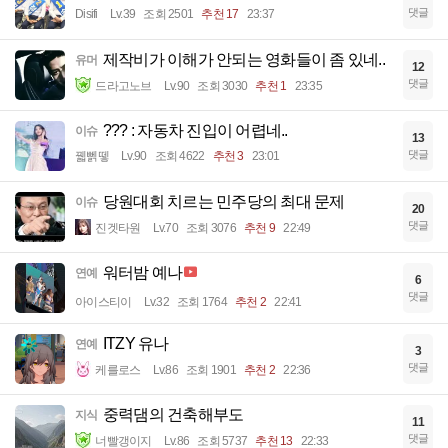
댓글
Disifi
Lv.39
조회 2501
추천 17
23:37
제작비가 이해가 안되는 영화들이 좀 있네..
유머
12
댓글
드라고노브
Lv.90
조회 3030
추천 1
23:35
??? : 자동차 진입이 어렵네..
이슈
13
댓글
꿻뻵뗗
Lv.90
조회 4622
추천 3
23:01
당원대회 치르는 민주당의 최대 문제
이슈
20
댓글
진겟타원
Lv.70
조회 3076
추천 9
22:49
워터밤 예나
연예
6
댓글
아이스티이
Lv.32
조회 1764
추천 2
22:41
ITZY 유나
연예
3
댓글
케를로스
Lv.86
조회 1901
추천 2
22:36
중력댐의 건축해부도
지식
11
댓글
너빨갱이지
Lv.86
조회 5737
추천 13
22:33