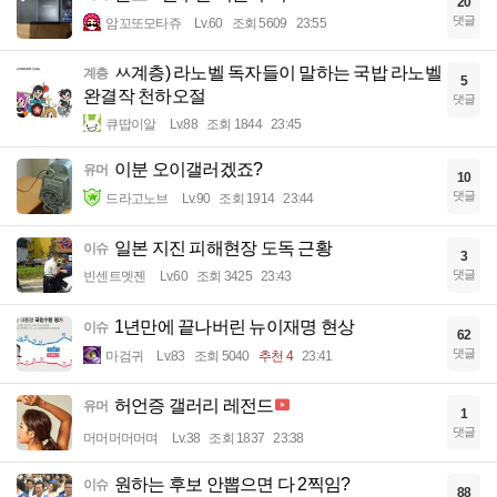
20
댓글
암꼬또모타쥬
Lv.60
조회 5609
23:55
ㅆ계층) 라노벨 독자들이 말하는 국밥 라노벨
계층
5
완결작 천하오절
댓글
큐땁이알
Lv.88
조회 1844
23:45
이분 오이갤러겠죠?
유머
10
댓글
드라고노브
Lv.90
조회 1914
23:44
일본 지진 피해현장 도독 근황
이슈
3
댓글
빈센트멧젠
Lv.60
조회 3425
23:43
1년만에 끝나버린 뉴이재명 현상
이슈
62
댓글
마검귀
Lv.83
조회 5040
추천 4
23:41
허언증 갤러리 레전드
유머
1
댓글
머머머머머며
Lv.38
조회 1837
23:38
원하는 후보 안뽑으면 다 2찍임?
이슈
88