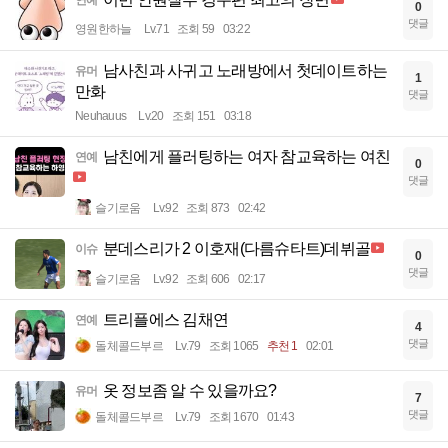
0
댓글
영원한하늘
Lv.71
조회 59
03:22
남사친과 사귀고 노래방에서 첫데이트하는
유머
1
만화
댓글
Neuhauus
Lv.20
조회 151
03:18
남친에게 플러팅하는 여자 참교육하는 여친
연예
0
댓글
슬기로움
Lv.92
조회 873
02:42
분데스리가 2 이호재(다름슈타트)데뷔골
이슈
0
댓글
슬기로움
Lv.92
조회 606
02:17
트리플에스 김채연
연예
4
댓글
돌체콜드부르
Lv.79
조회 1065
추천 1
02:01
옷 정보좀 알 수 있을까요?
유머
7
댓글
돌체콜드부르
Lv.79
조회 1670
01:43