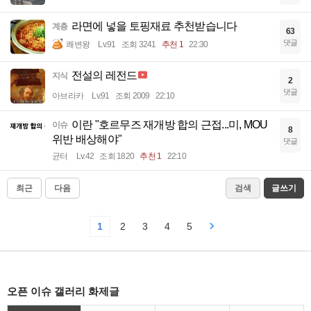
라면에 넣을 토핑재료 추천받습니다
계층
63
댓글
쾌변왕
Lv.91
조회 3241
추천 1
22:30
전설의 레전드
지식
2
댓글
아브라카
Lv.91
조회 2009
22:10
이란 "호르무즈 재개방 합의 근접...미, MOU
이슈
8
위반 배상해야"
댓글
균터
Lv.42
조회 1820
추천 1
22:10
최근
다음
검색
글쓰기
1
2
3
4
5
오픈 이슈 갤러리 화제글