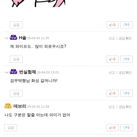
답글
0
0
H솔
26-04-20 11:35
신고
|
공감 확인
제 와이프도.. 많이 외로우시죠?
답글
0
0
번실험체
26-04-20 13:01
신고
|
공감 확인
검무딱행님 화성 갈꺼니까!
답글
0
0
데브리
26-04-20 11:29
신고
|
공감 확인
나도 구분은 할줄 아는데 의미가 없어
답글
0
0