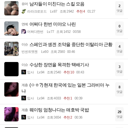
남자들이 미친다는 스킬 모음
유머
2
댓글
라라크로포드
Lv.87
조회 2942
추천 4
01:27
어쩌다 한번 미야오 나린
연예
0
댓글
어쩌다한번
Lv.77
조회 1452
00:58
스페인과 솅겐 조약을 중단한 이탈리아 근황
이슈
4
댓글
빈센트멧젠
Lv.60
조회 2580
00:46
수상한 장면을 목격한 택배기사
이슈
3
댓글
입사
Lv.94
조회 2540
추천 10
00:43
(ㅇㅎ?) 현재 한국에 있는 일본 그라비아 누
계층
8
나
댓글
입사
Lv.94
조회 4033
추천 1
00:39
웨이팅 엄청나다는 애호박 국밥
계층
29
댓글
입사
Lv.94
조회 3654
추천 2
00:36