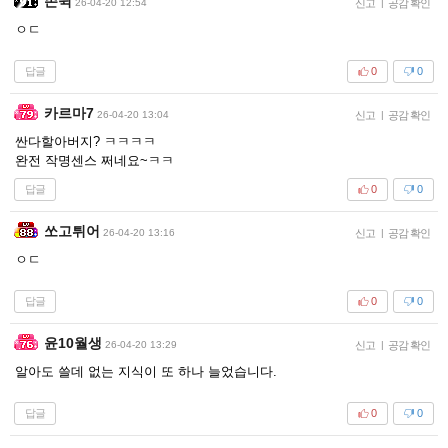
존윅
26-04-20 12:54
신고
|
공감 확인
ㅇㄷ
답글
0
0
카르마7
26-04-20 13:04
신고
|
공감 확인
싼다할아버지? ㅋㅋㅋㅋ
완전 작명센스 쩌네요~ㅋㅋ
답글
0
0
쏘고튀어
26-04-20 13:16
신고
|
공감 확인
ㅇㄷ
답글
0
0
윤10월생
26-04-20 13:29
신고
|
공감 확인
알아도 쓸데 없는 지식이 또 하나 늘었습니다.
답글
0
0