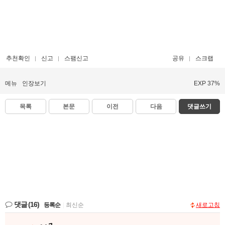
추천확인
신고
스팸신고
공유
스크랩
메뉴
인장보기
EXP 37%
목록
본문
이전
다음
댓글쓰기
댓글
(16)
등록순
|
최신순
새로고침