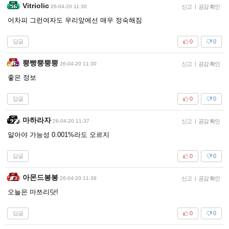
Vitriolic
26-04-20 11:30
신고
|
공감 확인
어차피 그런여자도 우리앞에선 매우 정숙해짐
답글
0
0
뿡빵뿡뿡뿡
26-04-20 11:30
신고
|
공감 확인
좋은 정보
답글
0
0
마하라자
26-04-20 11:37
신고
|
공감 확인
알아야 가능성 0.001%라도 오르지
답글
0
0
아몬드봉봉
26-04-20 11:39
신고
|
공감 확인
오늘은 마쯔리닷!
답글
0
0