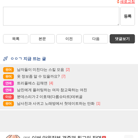
새로고침
등록
목록
본문
이전
다음
댓글보기
ㅇㅇㄱ 지금 뜨는 글
남자들이 미친다는 스킬 모음
[2]
유머
옷 정보좀 알 수 있을까요?
[7]
유머
트리플에스 김채연
[4]
연예
남친에게 플러팅하는 여자 참교육하는 여친
연예
분데스리가 2 이호재(다름슈타트)데뷔골
이슈
남사친과 사귀고 노래방에서 첫데이트하는 만화
[1]
유머
이번 안원잘부 경주편 최고의 장면
연예