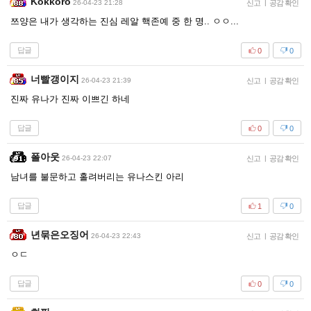
Kokkoro
26-04-23 21:28
신고
|
공감 확인
쯔양은 내가 생각하는 진심 레알 핵존예 중 한 명.. ㅇㅇ...
답글
0
0
너빨갱이지
26-04-23 21:39
신고
|
공감 확인
진짜 유나가 진짜 이쁘긴 하네
답글
0
0
폴아웃
26-04-23 22:07
신고
|
공감 확인
남녀를 불문하고 홀려버리는 유나스킨 아리
답글
1
0
년묶은오징어
26-04-23 22:43
신고
|
공감 확인
ㅇㄷ
답글
0
0