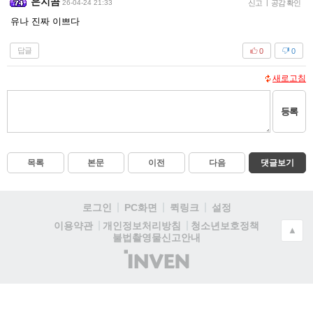
은지곰
26-04-24 21:33
신고
|
공감 확인
유나 진짜 이쁘다
답글
0
0
새로고침
등록
목록
본문
이전
다음
댓글보기
로그인
PC화면
퀵링크
설정
청소년보호정책
이용약관
개인정보처리방침
▲
불법촬영물신고안내
(주)
인
벤