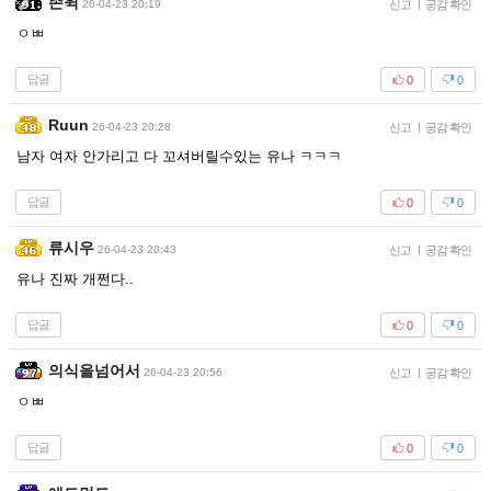
존윅
26-04-23 20:19
신고
|
공감 확인
ㅇㅃ
답글
0
0
Ruun
26-04-23 20:28
신고
|
공감 확인
남자 여자 안가리고 다 꼬셔버릴수있는 유나 ㅋㅋㅋ
답글
0
0
류시우
26-04-23 20:43
신고
|
공감 확인
유나 진짜 개쩐다..
답글
0
0
의식을넘어서
26-04-23 20:56
신고
|
공감 확인
ㅇㅃ
답글
0
0