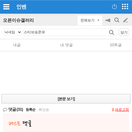
인벤
오픈이슈갤러리
전체보기
공
검
글
지
색
닫기
on/off
쓰
내글
내 댓글
10추글
기
[본문 보기]
댓글
(31)
등록순
|
최신순
새로고침