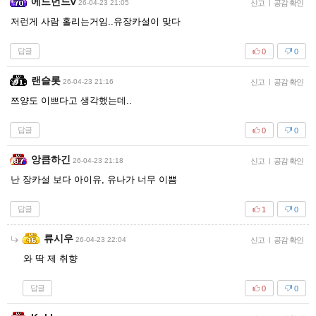
에드먼드v
26-04-23 21:05
신고
|
공감 확인
저런게 사람 홀리는거임..유장카설이 맞다
답글
0
0
랜슬롯
26-04-23 21:16
신고
|
공감 확인
쯔양도 이쁘다고 생각했는데..
답글
0
0
앙큼하긴
26-04-23 21:18
신고
|
공감 확인
난 장카설 보다 아이유, 유나가 너무 이쁨
답글
1
0
류시우
26-04-23 22:04
신고
|
공감 확인
와 딱 제 취향
답글
0
0