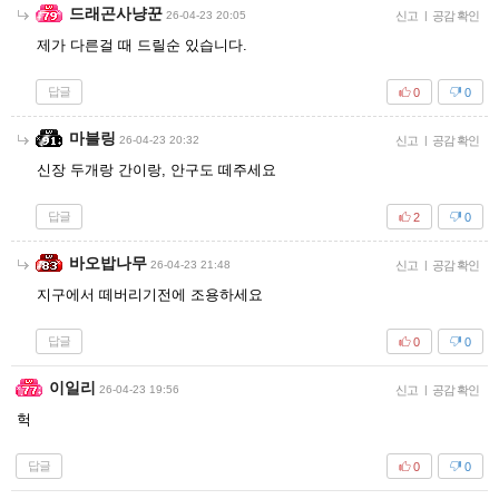
드래곤사냥꾼
26-04-23 20:05
신고
|
공감 확인
제가 다른걸 때 드릴순 있습니다.
답글
0
0
마블링
26-04-23 20:32
신고
|
공감 확인
신장 두개랑 간이랑, 안구도 떼주세요
답글
2
0
바오밥나무
26-04-23 21:48
신고
|
공감 확인
지구에서 떼버리기전에 조용하세요
답글
0
0
이일리
26-04-23 19:56
신고
|
공감 확인
헉
답글
0
0