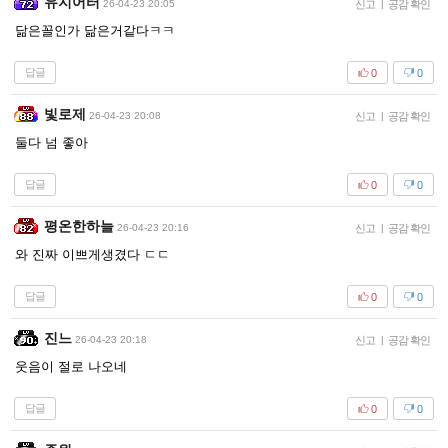
유지어터
26-04-23 20:05
신고
|
공감 확인
닮은꼴인가 닮은거같다ㅋㅋ
답글
0
0
빛로제
26-04-23 20:08
신고
|
공감 확인
둘다 넘 좋아
답글
0
0
평온한하늘
26-04-23 20:16
신고
|
공감 확인
와 진짜 이쁘게생겼다 ㄷㄷ
답글
0
0
진느
26-04-23 20:18
신고
|
공감 확인
웃음이 절로 나오네
답글
0
0