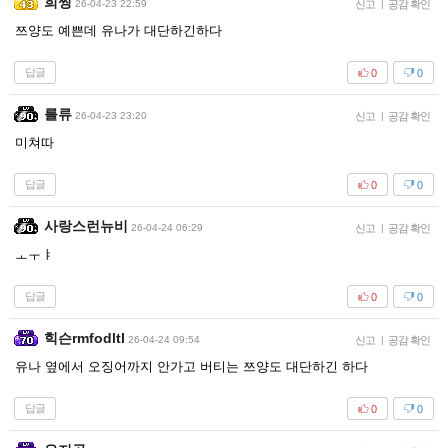
희찡
26-04-23 22:59
신고
|
공감 확인
쯔양도 예쁜데 유나가 대단하긴하다
답글
0
0
를류
26-04-23 23:20
신고
|
공감 확인
미쳐따
답글
0
0
사랑스런뉴비
26-04-24 06:29
신고
|
공감 확인
ㅗㅜㅑ
답글
0
0
힉슨rmfodltl
26-04-24 09:54
신고
|
공감 확인
유나 옆에서 오징어까지 안가고 버티는 쯔양도 대단하긴 하다
답글
0
0