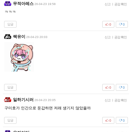
무적아레스
26-04-23 19:58
신고
|
공감 확인
ㅋㅋㅋ
답글
0
0
쌕유이
26-04-23 20:03
신고
|
공감 확인
답글
0
0
일하기시러
26-04-23 20:05
신고
|
공감 확인
구미호가 인간으로 둔갑하면 저래 생기지 않았을까
답글
0
0