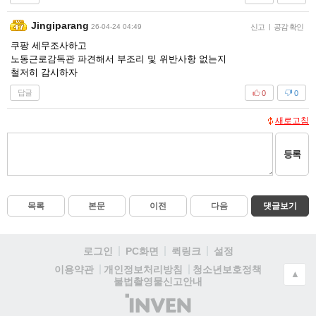
Jingiparang
26-04-24 04:49
신고
|
공감 확인
쿠팡 세무조사하고
노동근로감독관 파견해서 부조리 및 위반사항 없는지
철저히 감시하자
답글
0
0
새로고침
등록
목록
본문
이전
다음
댓글보기
로그인
PC화면
퀵링크
설정
청소년보호정책
이용약관
개인정보처리방침
▲
불법촬영물신고안내
(주)
인