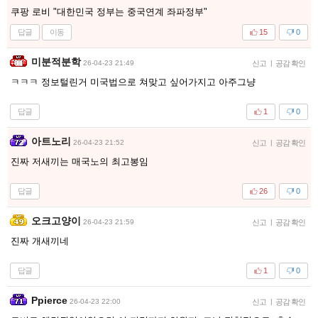
쿠팡 로비 "대한민국 정부는 중국연계 좌파정부"
답글
이동
15
0
미분적분학
26-04-23 21:49
신고
|
공감 확인
ㅋㅋㅋ 정보털린거 미국법으로 쳐맞고 싶어가지고 아주그냥
답글
1
0
아트노리
26-04-23 21:52
신고
|
공감 확인
진짜 저새끼는 매국노의 최고봉임
답글
26
0
오크고양이
26-04-23 21:59
신고
|
공감 확인
진짜 개새끼네
답글
1
0
Ppierce
26-04-23 22:00
신고
|
공감 확인