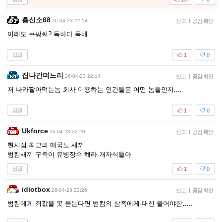
흥신소68
26-04-23 22:14
신고
|
공감 확인
이래도 쿠팡써? 독하다 독해
답글
1
0
집나간며느리
26-04-23 22:14
신고
|
공감 확인
저 나라팔아먹는놈 회사 이용하는 인간들은 어떤 놈들인지....
답글
1
0
Ukforce
26-04-23 22:20
신고
|
공감 확인
현시점 최고의 매국노 새끼
범킴새끼 구족이 유병장수 해라 개자식들아
답글
1
0
idiotbox
26-04-23 22:26
신고
|
공감 확인
범킴에게 죄값을 못 묻는다면 범킴의 삼족에게 대신 물어야함…..