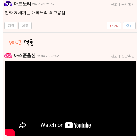
아트노리
26-04-23 21:52
신고
|
공감 확인
진짜 저새끼는 매국노의 최고봉임
답글
이동
26
0
아스준출신
26-04-23 22:02
신고
|
공감 확인