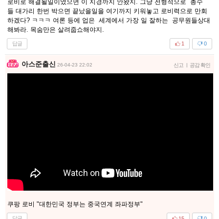
로비로 해결될일이였으면 이 지경까지 안왔지. 그냥 전형적으로 총수
들 대가리 한번 박으면 끝났을일을 여기까지 키워놓고 로비력으로 만회
하겠다? ㅋㅋㅋ 여론 등에 업은 세계에서 가장 일 잘하는 공무원들상대
해봐라. 목숨만은 살려줍쇼해야지.
답글
1
0
아스준출신
26-04-23 22:02
신고
|
공감 확인
쿠팡 로비 "대한민국 정부는 중국연계 좌파정부"
답글
15
0