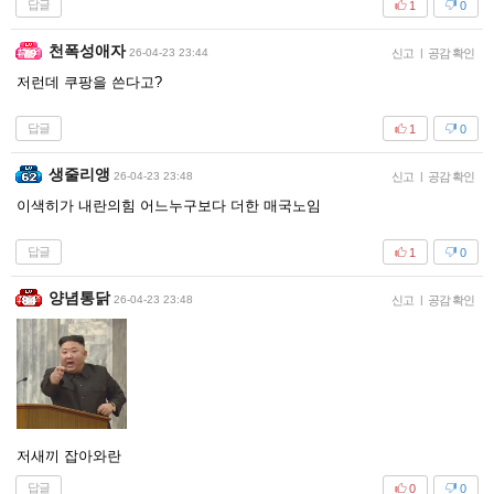
답글
1
0
천폭성애자
26-04-23 23:44
신고
|
공감 확인
저런데 쿠팡을 쓴다고?
답글
1
0
생줄리앵
26-04-23 23:48
신고
|
공감 확인
이색히가 내란의힘 어느누구보다 더한 매국노임
답글
1
0
양념통닭
26-04-23 23:48
신고
|
공감 확인
저새끼 잡아와란
답글
0
0