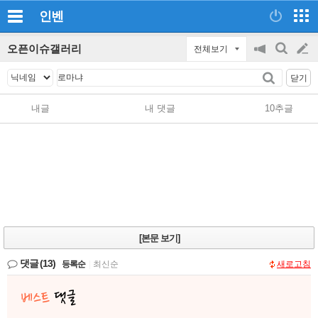
인벤
오픈이슈갤러리
전체보기
공
검
글
지
색
닫기
on/off
쓰
내글
내 댓글
10추글
기
[본문 보기]
댓글
(13)
등록순
|
최신순
새로고침