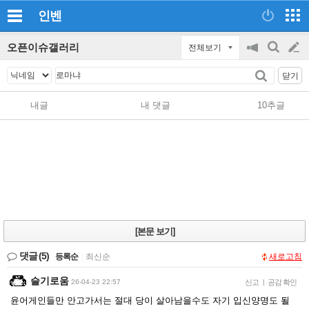
인벤
오픈이슈갤러리
전체보기
공
검
글
지
색
닫기
on/off
쓰
내글
내 댓글
10추글
기
[본문 보기]
댓글
(5)
등록순
|
최신순
새로고침
슬기로움
26-04-23 22:57
신고
|
공감 확인
윤어게인들만 안고가서는 절대 당이 살아남을수도 자기 입신양명도 될