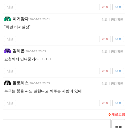
답글
0
0
이거맞다
26-04-23 23:01
신고
|
공감 확인
"차관 비서실장"
답글
0
0
김레온
26-04-23 23:03
신고
|
공감 확인
요청해서 만나준거라 ㅋㅋㅋ
답글
0
0
돌로레스
26-04-23 23:55
신고
|
공감 확인
누구는 똥을 싸도 잘한다고 해주는 사람이 있네.
답글
0
0
새로고침
등록