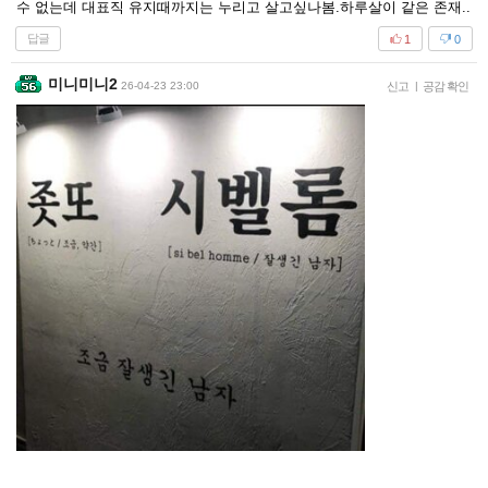
수 없는데 대표직 유지때까지는 누리고 살고싶나봄.하루살이 같은 존재..
답글
1
0
미니미니2
26-04-23 23:00
신고
|
공감 확인