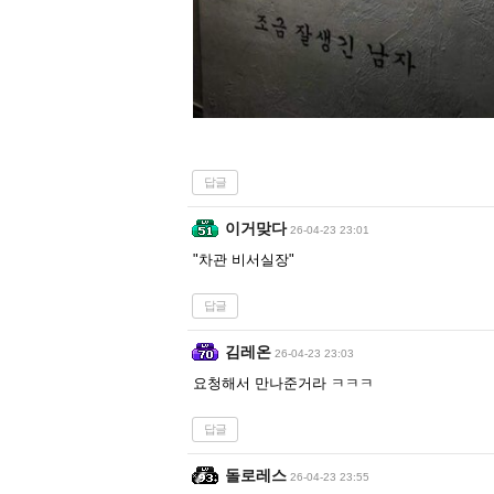
답글
이거맞다
26-04-23 23:01
"차관 비서실장"
답글
김레온
26-04-23 23:03
요청해서 만나준거라 ㅋㅋㅋ
답글
돌로레스
26-04-23 23:55