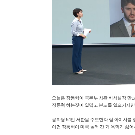
오늘은 장동혁이 국무부 차관 비서실장 만
장동혁 하는짓이 얄밉고 분노를 일으키지
공화당 54인 서한을 주도한 대럴 아이사를
이건 장동혁이 미국 놀러 간 거 욕먹기 싫어