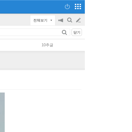
전체보기
공
검
글
지
색
닫기
on/off
쓰
10추글
기