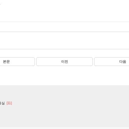
.
본문
이전
다음
용실
[11]