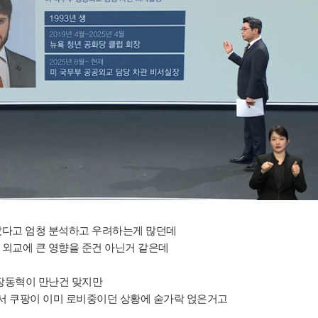
났다고 엄청 분석하고 우려하는게 많던데
만
외교에 큰 영향을 준건 아닌거 같은데
 장동혁이 만난건 맞지만
서
쿠팡이 이미 로비중이던 상황에 숟가락 얹은거고