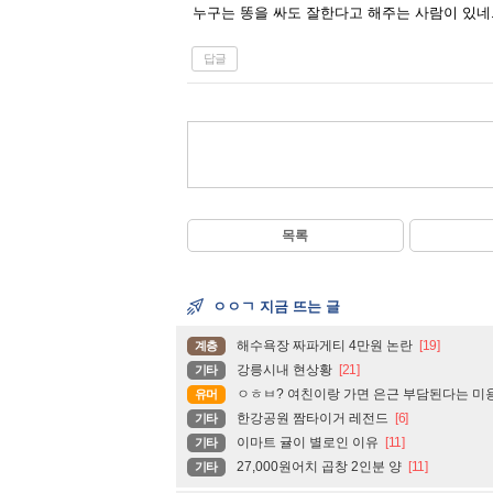
누구는 똥을 싸도 잘한다고 해주는 사람이 있네
답글
목록
ㅇㅇㄱ 지금 뜨는 글
해수욕장 짜파게티 4만원 논란
[19]
계층
강릉시내 현상황
[21]
기타
ㅇㅎㅂ? 여친이랑 가면 은근 부담된다는 미
유머
한강공원 짬타이거 레전드
[6]
기타
이마트 귤이 별로인 이유
[11]
기타
27,000원어치 곱창 2인분 양
[11]
기타