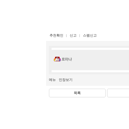
추천확인
신고
스팸신고
로마냐
메뉴
인장보기
목록