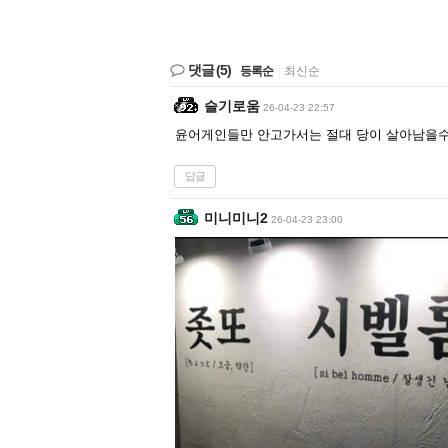
댓글
(5)
등록순
|
최신순
슬기로움
26-04-23 22:57
윤어게인들만 안고가서는 절대 당이 살아남을수
답글
미니미니2
26-04-23 23:00