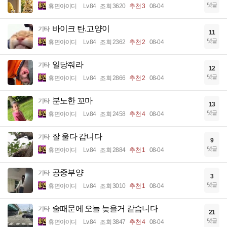
댓글
휴면아이디
Lv.84
조회 3620
추천 3
08-04
바이크 탄.고양이
기타
11
댓글
휴면아이디
Lv.84
조회 2362
추천 2
08-04
일당줘라
기타
12
댓글
휴면아이디
Lv.84
조회 2866
추천 2
08-04
분노한 꼬마
기타
13
댓글
휴면아이디
Lv.84
조회 2458
추천 4
08-04
잘 울다 갑니다
기타
9
댓글
휴면아이디
Lv.84
조회 2884
추천 1
08-04
공중부양
기타
3
댓글
휴면아이디
Lv.84
조회 3010
추천 1
08-04
술때문에 오늘 늦을거 같습니다
기타
21
댓글
휴면아이디
Lv.84
조회 3847
추천 4
08-04