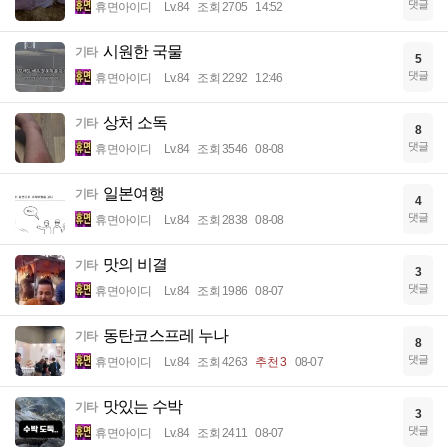
댓글
휴면아이디
Lv.84
조회 2705
14:52
시원한 국물
기타
5
댓글
휴면아이디
Lv.84
조회 2292
12:46
상처 소독
기타
8
댓글
휴면아이디
Lv.84
조회 3546
08-08
일본여행
기타
4
댓글
휴면아이디
Lv.84
조회 2838
08-08
맛의 비결
기타
3
댓글
휴면아이디
Lv.84
조회 1986
08-07
동탄코스프레 누나
기타
8
댓글
휴면아이디
Lv.84
조회 4263
추천 3
08-07
맛있는 수박
기타
3
댓글
휴면아이디
Lv.84
조회 2411
08-07