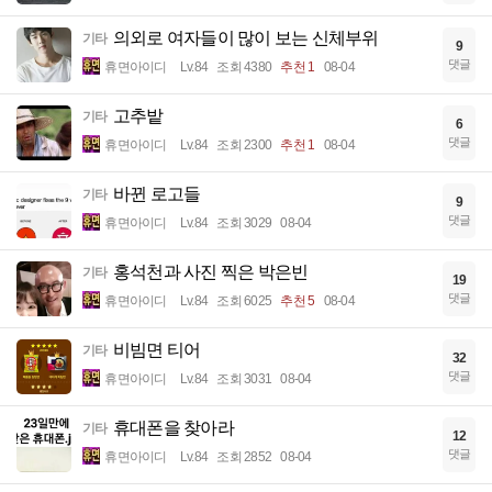
의외로 여자들이 많이 보는 신체부위
기타
9
댓글
휴면아이디
Lv.84
조회 4380
추천 1
08-04
고추밭
기타
6
댓글
휴면아이디
Lv.84
조회 2300
추천 1
08-04
바뀐 로고들
기타
9
댓글
휴면아이디
Lv.84
조회 3029
08-04
홍석천과 사진 찍은 박은빈
기타
19
댓글
휴면아이디
Lv.84
조회 6025
추천 5
08-04
비빔면 티어
기타
32
댓글
휴면아이디
Lv.84
조회 3031
08-04
휴대폰을 찾아라
기타
12
댓글
휴면아이디
Lv.84
조회 2852
08-04