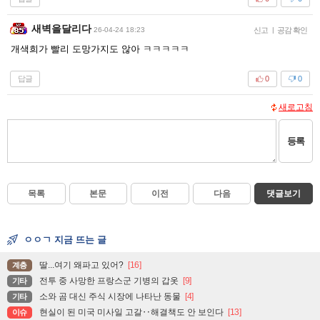
새벽을달리다
26-04-24 18:23
신고
|
공감 확인
개색희가 빨리 도망가지도 않아 ㅋㅋㅋㅋㅋ
답글
0
0
새로고침
등록
목록
본문
이전
다음
댓글보기
ㅇㅇㄱ 지금 뜨는 글
딸...여기 왜파고 있어?
[16]
계층
전투 중 사망한 프랑스군 기병의 갑옷
[9]
기타
소와 곰 대신 주식 시장에 나타난 동물
[4]
기타
현실이 된 미국 미사일 고갈‥해결책도 안 보인다
[13]
이슈