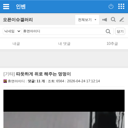
인벤
오픈이슈갤러리
전체보기
공
검
글
지
색
닫기
on/off
쓰
내글
내 댓글
10추글
기
[기타]
따듯하게 위로 해주는 멍멍이
휴면아이디
댓글: 11 개
조회:
6564
2026-04-24 17:12:14