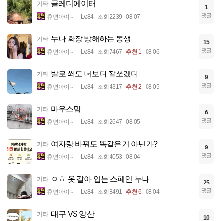
글레디에이터
기타
1
댓글
휴면아이디
Lv.84
조회 2239
08-07
누나 화장 방해하는 동생
기타
15
댓글
휴면아이디
Lv.84
조회 7467
추천 1
08-06
발로 쏴도 너보다 잘쏘겠다
기타
9
댓글
휴면아이디
Lv.84
조회 4317
추천 2
08-05
마우스맘
기타
6
댓글
휴면아이디
Lv.84
조회 2647
08-05
여자랑 바꿔도 똑같은거 아닌가?
기타
9
댓글
휴면아이디
Lv.84
조회 4053
08-04
ㅇㅎ 옷 갈아 입는 스페인 누나
기타
25
댓글
휴면아이디
Lv.84
조회 8491
추천 6
08-04
대구 VS 양산
기타
10