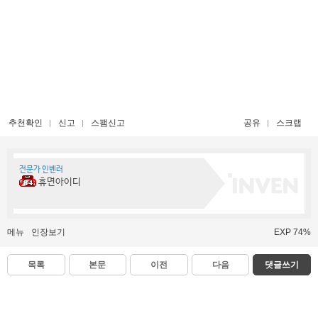
추천확인
신고
스팸신고
공유
스크랩
전문가 인벤러
휴면아이디
메뉴
인장보기
EXP 74%
목록
본문
이전
다음
댓글쓰기