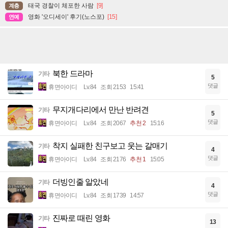
태국 경찰이 체포한 사람
[9]
계층
영화 '오디세이' 후기(노스포)
[15]
연예
북한 드라마
기타
5
댓글
휴면아이디
Lv.84
조회 2153
15:41
무지개다리에서 만난 반려견
기타
5
댓글
휴면아이디
Lv.84
조회 2067
추천 2
15:16
착지 실패한 친구보고 웃는 갈매기
기타
4
댓글
휴면아이디
Lv.84
조회 2176
추천 1
15:05
더빙인줄 알았네
기타
4
댓글
휴면아이디
Lv.84
조회 1739
14:57
진짜로 때린 영화
기타
13