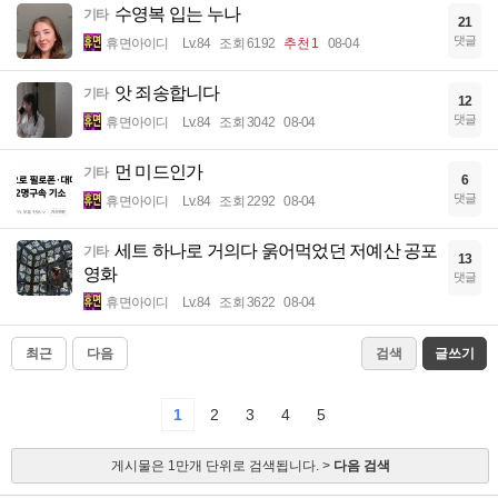
수영복 입는 누나
기타
21
댓글
휴면아이디
Lv.84
조회 6192
추천 1
08-04
앗 죄송합니다
기타
12
댓글
휴면아이디
Lv.84
조회 3042
08-04
먼 미드인가
기타
6
댓글
휴면아이디
Lv.84
조회 2292
08-04
세트 하나로 거의다 욹어먹었던 저예산 공포
기타
13
영화
댓글
휴면아이디
Lv.84
조회 3622
08-04
최근
다음
검색
글쓰기
1
2
3
4
5
게시물은 1만개 단위로 검색됩니다. >
다음 검색