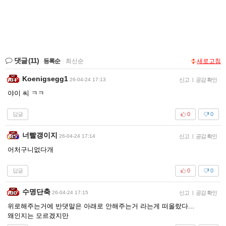
댓글
(11)
등록순
|
최신순
새로고침
Koenigsegg1
26-04-24 17:13
신고
|
공감 확인
야이 씨 ㅋㅋ
답글
0
0
너빨갱이지
26-04-24 17:14
신고
|
공감 확인
어처구니없다개
답글
0
0
수명단축
26-04-24 17:15
신고
|
공감 확인
위로해주는거에 반댓말은 아래로 안해주는거 라는게 떠올랐다...
왜인지는 모르겠지만