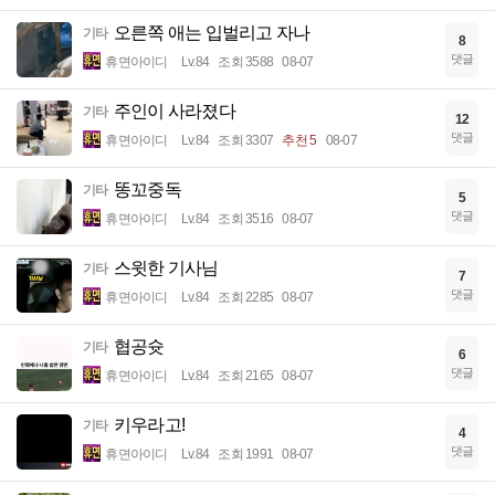
오른쪽 애는 입벌리고 자나
기타
8
댓글
휴면아이디
Lv.84
조회 3588
08-07
주인이 사라졌다
기타
12
댓글
휴면아이디
Lv.84
조회 3307
추천 5
08-07
똥꼬중독
기타
5
댓글
휴면아이디
Lv.84
조회 3516
08-07
스윗한 기사님
기타
7
댓글
휴면아이디
Lv.84
조회 2285
08-07
협공슛
기타
6
댓글
휴면아이디
Lv.84
조회 2165
08-07
키우라고!
기타
4
댓글
휴면아이디
Lv.84
조회 1991
08-07