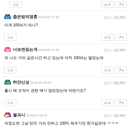
답글
0
0
좁은방의영혼
26-04-24 17:30
신고
|
공감 확인
이게 100퍼가 되나?
답글
0
0
너보면짖는개
26-04-24 17:36
신고
|
공감 확인
와 나도 거의 같은시간 하고 있는데 아직 100퍼는 멀었는데
답글
0
0
하얀신성
26-04-24 18:04
신고
|
공감 확인
출시 때 조작키 관련 얘기 많았었는데 어떤가요?
답글
0
0
별과시
26-04-24 18:13
신고
|
공감 확인
저정도면 그냥 딴짓 거의 안하고 100% 채우기만 한거같은데 ㅋㅋㅋ