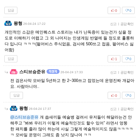
답글
0
0
퐝형
26-04-24 17:22
신고
|
공감 확인
개인적인 소감은 메인퀘스트 스토리는 내가 난독증이 있는건가 싶을 정
도로 이해하기 어렵고 그 외 나머지는 인생게임 반열에 들 정도로 훌륭하
다 입니다 ㅋㅋㅋ(펄어비스 주식없음, 검사에 500쓰고 접음, 펄어비스 싫
어함)
답글
1
0
스티브승준유
26-04-24 17:33
신고
|
공감 확인
전 검은사막 모바일 5년하고 한 2~300쓰고 접었는데 운영진짜 개같아
요. 사람아니야..
답글
0
0
퐝형
26-04-24 17:37
신고
|
공감 확인
@스티브승준유
개 씁새끼들 예술병 걸려서 유저들이 해달라는건 안
해주고 “봐봐 우리가 이렇게 예술적인것도 할수 있어” 라면서 엉뚱
한 패치를 졸라 많이 하는데 사실 그렇게 예술적이지도 않음ㅋㅋㅋㅋ
ㅋ 모바일 운영이 그래도 좀 낫지 않나여 ㅋㅋ