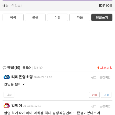
메뉴
인장보기
EXP 90%
목록
본문
이전
다음
댓글쓰기
댓글
(10)
등록순
|
최신순
새로고침
티리온영초딩
26-04-24 17:18
신고
|
공감 확인
엔딩을 봤어!?
답글
0
0
알팽이
26-04-24 17:18
신고
|
공감 확인
펄업 차기작이 아마 너희겜 최대 경쟁작일건데도 존잼이였나보네