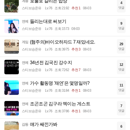
호불호 갈리는 밥상
계층
4
댓글
스티브승준유
Lv.76
조회 2192
추천 1
08-03
들리는대로 써보기
연예
9
댓글
스티브승준유
Lv.76
조회 1573
08-03
(혐주의)바이오하자드 7 재밌네요.
게임
29
댓글
스티브승준유
Lv.76
조회 3975
추천 3
08-03
34년전 김국진 강수지
연예
12
댓글
스티브승준유
Lv.76
조회 7262
추천 7
08-03
가수 활동명 '채연'은 몇명일까?
연예
11
댓글
스티브승준유
Lv.76
조회 3184
추천 1
08-03
조곤조곤 김구라 멕이는 게스트
연예
7
댓글
스티브승준유
Lv.76
조회 3786
추천 1
08-03
얘가 쌔낀가봐
감동
6