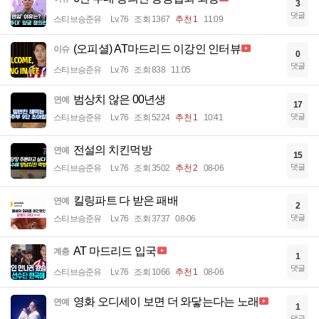
3
댓글
스티브승준유
Lv.76
조회 1367
추천 1
11:09
(오피셜) AT마드리드 이강인 인터뷰
이슈
0
댓글
스티브승준유
Lv.76
조회 838
11:05
범상치 않은 00년생
연예
17
댓글
스티브승준유
Lv.76
조회 5224
추천 1
10:41
전설의 치킨먹방
연예
15
댓글
스티브승준유
Lv.76
조회 3502
추천 2
08-06
킬링파트 다 받은 패배
연예
2
댓글
스티브승준유
Lv.76
조회 3737
08-06
AT 마드리드 입국
계층
1
댓글
스티브승준유
Lv.76
조회 1066
추천 1
08-06
영화 오디세이 보면 더 와닿는다는 노래
연예
1
댓글