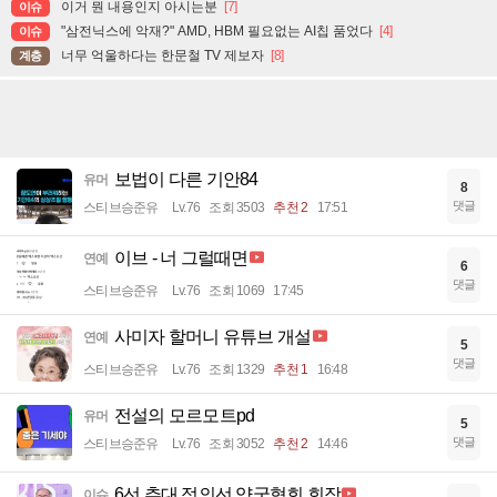
이거 뭔 내용인지 아시는분
[7]
이슈
"삼전닉스에 악재?" AMD, HBM 필요없는 AI칩 품었다
[4]
이슈
너무 억울하다는 한문철 TV 제보자
[8]
계층
보법이 다른 기안84
유머
8
댓글
스티브승준유
Lv.76
조회 3503
추천 2
17:51
이브 - 너 그럴때면
연예
6
댓글
스티브승준유
Lv.76
조회 1069
17:45
사미자 할머니 유튜브 개설
연예
5
댓글
스티브승준유
Lv.76
조회 1329
추천 1
16:48
전설의 모르모트pd
유머
5
댓글
스티브승준유
Lv.76
조회 3052
추천 2
14:46
6선 추대 정의선 양궁협회 회장
이슈