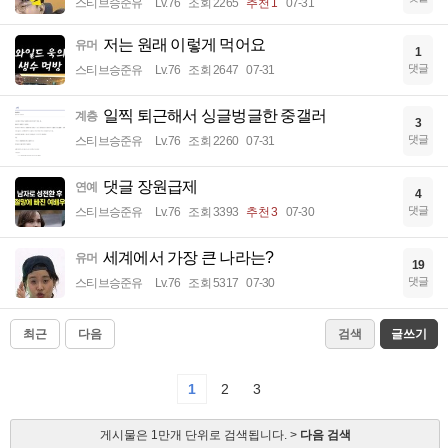
스티브승준유
Lv.76
조회 2265
추천 1
07-31
저는 원래 이렇게 먹어요
유머
1
댓글
스티브승준유
Lv.76
조회 2647
07-31
일찍 퇴근해서 싱글벙글한 중갤러
계층
3
댓글
스티브승준유
Lv.76
조회 2260
07-31
댓글 장원급제
연예
4
댓글
스티브승준유
Lv.76
조회 3393
추천 3
07-30
세계에서 가장 큰 나라는?
유머
19
댓글
스티브승준유
Lv.76
조회 5317
07-30
최근
다음
검색
글쓰기
1
2
3
게시물은 1만개 단위로 검색됩니다. >
다음 검색