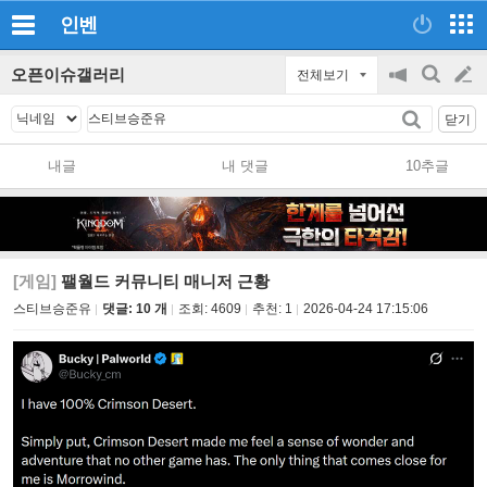
인벤
오픈이슈갤러리
전체보기
공
검
글
지
색
닫기
on/off
쓰
내글
내 댓글
10추글
기
[게임]
팰월드 커뮤니티 매니저 근황
스티브승준유
댓글: 10 개
조회:
4609
추천:
1
2026-04-24 17:15:06