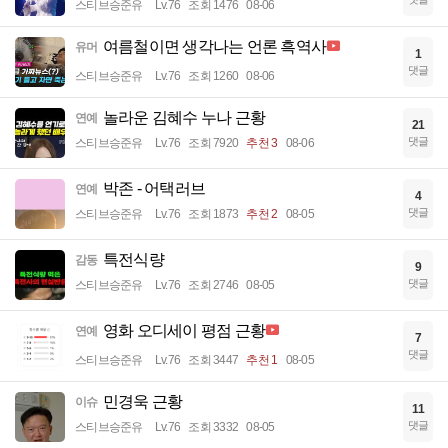
스티브승준유
Lv.76
조회 1476
08-06
여름철이면 생각나는 언론 흑역사
유머
1
댓글
스티브승준유
Lv.76
조회 1260
08-06
놀라운 김혜수 누나 근황
연예
21
댓글
스티브승준유
Lv.76
조회 7920
추천 3
08-06
박존 - 어택러브
연예
4
댓글
스티브승준유
Lv.76
조회 1873
추천 2
08-05
특전식량
감동
9
댓글
스티브승준유
Lv.76
조회 2746
08-05
영화 오디세이 평점 근황
연예
7
댓글
스티브승준유
Lv.76
조회 3447
추천 1
08-05
민경욱 근황
이슈
11
댓글
스티브승준유
Lv.76
조회 3332
08-05