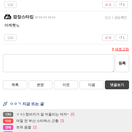
답글
0
0
깜장스타킹
26-04-24 19:41
신고
|
공감 확인
어케햇노
답글
0
1
새로고침
등록
목록
본문
이전
다음
댓글보기
ㅇㅇㄱ 지금 뜨는 글
ㅇㅎ) 청바지가 잘 어울리는 여자~
[6]
기타
며칠 전 부산 스타벅스 근황
[3]
이슈
쯔위 움짤
[2]
연예