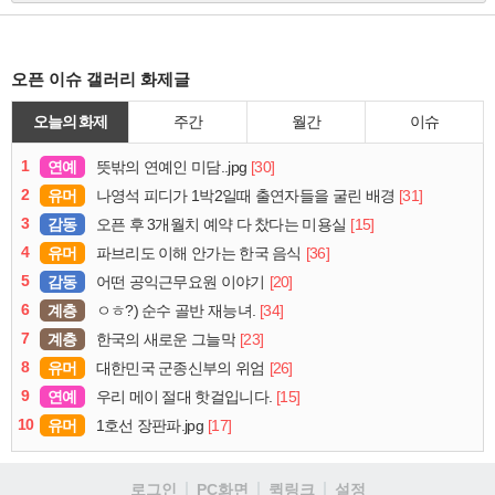
오픈 이슈 갤러리 화제글
오늘의 화제
주간
월간
이슈
1
연예
[30]
뜻밖의 연예인 미담..jpg
2
유머
[31]
나영석 피디가 1박2일때 출연자들을 굴린 배경
3
감동
[15]
오픈 후 3개월치 예약 다 찼다는 미용실
4
유머
[36]
파브리도 이해 안가는 한국 음식
5
감동
[20]
어떤 공익근무요원 이야기
6
계층
[34]
ㅇㅎ?) 순수 골반 재능녀.
7
계층
[23]
한국의 새로운 그늘막
8
유머
[26]
대한민국 군종신부의 위엄
9
연예
[15]
우리 메이 절대 핫걸입니다.
10
유머
[17]
1호선 장판파.jpg
로그인
PC화면
퀵링크
설정