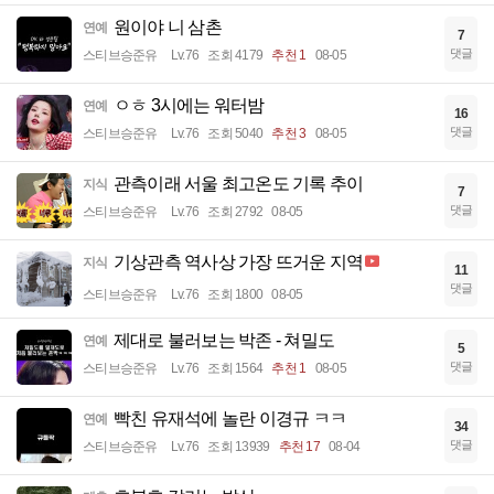
원이야 니 삼촌
연예
7
댓글
스티브승준유
Lv.76
조회 4179
추천 1
08-05
ㅇㅎ 3시에는 워터밤
연예
16
댓글
스티브승준유
Lv.76
조회 5040
추천 3
08-05
관측이래 서울 최고온도 기록 추이
지식
7
댓글
스티브승준유
Lv.76
조회 2792
08-05
기상관측 역사상 가장 뜨거운 지역
지식
11
댓글
스티브승준유
Lv.76
조회 1800
08-05
제대로 불러보는 박존 - 쳐밀도
연예
5
댓글
스티브승준유
Lv.76
조회 1564
추천 1
08-05
빡친 유재석에 놀란 이경규 ㅋㅋ
연예
34
댓글
스티브승준유
Lv.76
조회 13939
추천 17
08-04