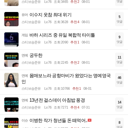
댓글
스티브승준유
Lv.76
조회 3465
추천 2
08-01
이수지 웃참 최대 위기
유머
5
댓글
스티브승준유
Lv.76
조회 3628
추천 4
08-01
바하 시리즈 중 유일 복합적 타이틀
게임
9
댓글
스티브승준유
Lv.76
조회 2090
추천 1
08-01
궁두한
연예
11
댓글
스티브승준유
Lv.76
조회 2245
추천 2
08-01
몸매보느라 공항마비가 왔었다는 명예영국
연예
46
인
댓글
스티브승준유
Lv.76
조회 10766
추천 1
08-01
13년전 걸스데이 아침밥 풍경
연예
14
댓글
스티브승준유
Lv.76
조회 7271
추천 4
07-31
이병한 작가 청년들 돈 떼먹어..
이슈
8
댓글