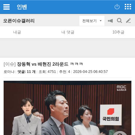
인벤
오픈이슈갤러리
전체보기
공
검
글
지
색
내글
내 댓글
10추글
on/off
쓰
기
[이슈]
장동혁 vs 배현진 2라운드 ㅋㅋㅋ
로마냐
댓글: 11 개
조회:
4751
추천:
4
2026-04-25 06:40:57