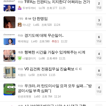
'FIFA는 인판티노 지지한다' 어쩌라는 건가
이슈
2
댓글
두부두꺼비
Lv.78
조회 177
11:25
ㅎㅂ 단 한명임
기타
3
댓글
마나군
Lv.81
조회 520
11:24
경기도에 대체 무슨일이..
이슈
6
댓글
백색왜성
Lv.43
조회 590
추천 1
11:22
행복한 시간을 가질수 있게해주는 시계
계층
4
댓글
너빨갱이지
Lv.86
조회 469
11:21
V0 김건희 전용집무실 진술확보 ㄷㄷ
이슈
8
댓글
지원뜨
Lv.50
조회 924
11:15
우크라, 러 탄도미사일 요격 모두 실패…"방
이슈
4
공미사일 부족 심화" |
댓글
빈센트멧젠
Lv.60
조회 764
11:14