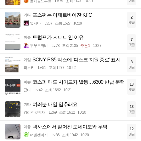
돌체콜드부르
Lv.79
조회 2147
10:30
포스쩌는 아제르바이잔 KFC
기타
2
댓글
옆사마
Lv.87
조회 1527
10:29
트럼프가 ㅅㅂㄴ 인 이유.
이슈
7
댓글
두부두꺼비
Lv.78
조회 2135
추천 1
10:27
SONY, PS5 박스에 '디스크 지원 종료' 표시
게임
3
댓글
파노키
Lv.51
조회 1277
10:22
코스피 매도 사이드카 발동…6300 반납 문턱
이슈
13
댓글
균터
Lv.42
조회 1692
10:21
여러분 내일 입추래요
기타
13
댓글
킹리적갓비자
Lv.69
조회 1612
10:20
텍사스에서 벌어진 토네이도와 우박
계층
12
댓글
너빨갱이지
Lv.86
조회 1942
10:20