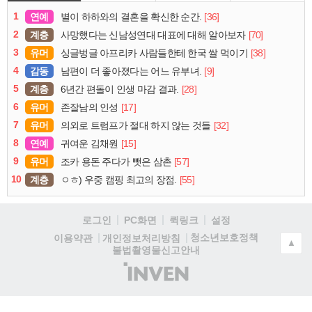
1
연예
[36]
별이 하하와의 결혼을 확신한 순간.
2
계층
[70]
사망했다는 신남성연대 대표에 대해 알아보자
3
유머
[38]
싱글벙글 아프리카 사람들한테 한국 쌀 먹이기
4
감동
[9]
남편이 더 좋아졌다는 어느 유부녀.
5
계층
[28]
6년간 편돌이 인생 마감 결과.
6
유머
[17]
존잘남의 인성
7
유머
[32]
의외로 트럼프가 절대 하지 않는 것들
8
연예
[15]
귀여운 김채원
9
유머
[57]
조카 용돈 주다가 뺏은 삼촌
10
계층
[55]
ㅇㅎ) 우중 캠핑 최고의 장점.
로그인
PC화면
퀵링크
설정
청소년보호정책
이용약관
개인정보처리방침
▲
불법촬영물신고안내
(주)
인
벤