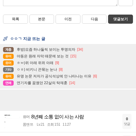
목록
본문
이전
다음
댓글보기
ㅇㅇㄱ 지금 뜨는 글
후방)요즘 하나둘씩 보이는 투명의자
[34]
계층
야동은 원래 자막 때문에 보는 것
[15]
유머
ㅎㅂ)위 아래 위위 아래
[9]
유머
ㅇㅎ) 비키니 끈묶는 눈나
[8]
기타
유명 논문 저자가 공식석상에 안 나타나는 이유
[6]
유머
연기자를 꿈꿨던 22살의 탁재훈
[14]
연예
8년째 소통 없이 사는 사람
유머
0
댓글
쫌맨쯔
Lv.21
조회 151
11:27