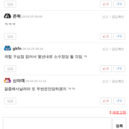
답글
0
0
존윅
26-04-25 08:48
신고
|
공감 확인
ㅋㅋㅋ
답글
0
0
gkfn
26-04-25 09:16
신고
|
공감 확인
국힘 구심점 없어서 몇년내로 소수정당 될 각임 ㅋ
답글
0
0
신야객
26-04-25 12:14
신고
|
공감 확인
잘좀해서날려라 또 두번은안당하겠지 ㅋㅋ
답글
0
0
새로고침
등록