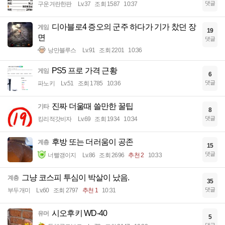
댓글
구운겨란한판
Lv.37
조회 1587
10:37
디아블로4 증오의 군주 하다가 기가 찼던 장
게임
19
면
댓글
낭만블루스
Lv.91
조회 2201
10:36
PS5 프로 가격 근황
게임
6
댓글
파노키
Lv.51
조회 1785
10:36
진짜 더울때 쓸만한 꿀팁
기타
8
댓글
킹리적갓비자
Lv.69
조회 1934
10:34
후방 또는 더러움이 공존
계층
15
댓글
너빨갱이지
Lv.86
조회 2696
추천 2
10:33
그냥 코스피 투심이 박살이 났음.
계층
35
댓글
부두개미
Lv.60
조회 2797
추천 1
10:31
시오후키 WD-40
유머
5
댓글