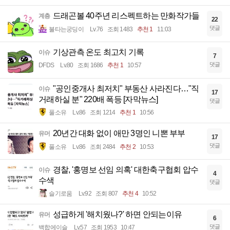
드래곤볼 40주년 리스펙트하는 만화작가들
계층
22
댓글
불타는궁딩이
Lv.76
조회 1483
추천 1
11:03
기상관측 온도 최고치 기록
이슈
7
댓글
DFDS
Lv.80
조회 1686
추천 1
10:57
"공인중개사 최저치" 부동산 사라진다…"직
이슈
17
거래하실 분" 220배 폭등 [자막뉴스]
댓글
풀소유
Lv.86
조회 1214
추천 1
10:56
20년간 대화 없이 애만 3명인 니뽄 부부
유머
17
댓글
풀소유
Lv.86
조회 2484
추천 2
10:53
경찰, '홍명보 선임 의혹' 대한축구협회 압수
이슈
4
수색
댓글
슬기로움
Lv.92
조회 807
추천 4
10:52
성급하게 '해치웠나?' 하면 안되는이유
유머
6
댓글
백합에이슬
Lv.57
조회 1953
10:47