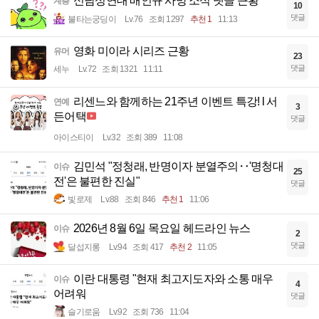
신남성연대 배인규 사망 소식 댓글 근황
계층
10
댓글
불타는궁딩이
Lv.76
조회 1297
추천 1
11:13
영화 미이라 시리즈 근황
유머
23
댓글
세누
Lv.72
조회 1321
11:11
리센느와 함께하는 21주년 이벤트 특강! l 서
연예
3
든어택
댓글
아이스티이
Lv.32
조회 389
11:08
김민석 "정청래, 반명이자 분열주의‥'명청대
이슈
25
전'은 불편한 진실"
댓글
빛로제
Lv.88
조회 846
추천 1
11:06
2026년 8월 6일 목요일 헤드라인 뉴스
이슈
2
댓글
달섭지롱
Lv.94
조회 417
추천 2
11:05
이란 대통령 "현재 최고지도자와 소통 매우
이슈
4
어려워
댓글
슬기로움
Lv.92
조회 736
11:04