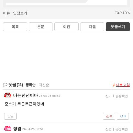
메뉴
인장보기
EXP 10%
목록
본문
이전
다음
댓글쓰기
댓글
(11)
등록순
|
최신순
새로고침
나는전선이다
26-04-25 06:42
신고
|
공감 확인
준스기 두근두근하겠네
답글
0
0
장겸
26-04-25 06:51
신고
|
공감 확인