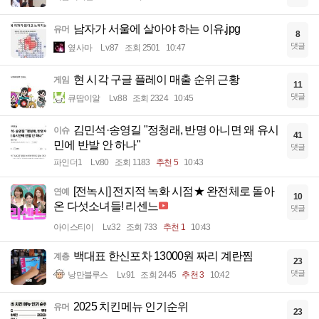
남자가 서울에 살아야 하는 이유.jpg
유머
8
댓글
옆사마
Lv.87
조회 2501
10:47
현 시각 구글 플레이 매출 순위 근황
게임
11
댓글
큐땁이알
Lv.88
조회 2324
10:45
김민석·송영길 "정청래, 반명 아니면 왜 유시
이슈
41
민에 반발 안 하나"
댓글
파인더1
Lv.80
조회 1183
추천 5
10:43
[전녹시] 전지적 녹화 시점★ 완전체로 돌아
연예
10
온 다섯소녀들! 리센느
댓글
아이스티이
Lv.32
조회 733
추천 1
10:43
백대표 한신포차 13000원 짜리 계란찜
계층
23
댓글
낭만블루스
Lv.91
조회 2445
추천 3
10:42
2025 치킨메뉴 인기순위
유머
23