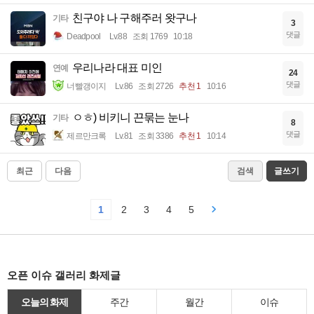
친구야 나 구해주러 왓구나
기타
3
댓글
Deadpool
Lv.88
조회 1769
10:18
우리나라 대표 미인
연예
24
댓글
너빨갱이지
Lv.86
조회 2726
추천 1
10:16
ㅇㅎ) 비키니 끈묶는 눈나
기타
8
댓글
제르만크록
Lv.81
조회 3386
추천 1
10:14
최근
다음
검색
글쓰기
1
2
3
4
5
오픈 이슈 갤러리 화제글
오늘의 화제
주간
월간
이슈