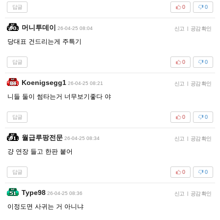
답글
0
0
머니투데이
26-04-25 08:04
신고
|
공감 확인
당대표 건드리는게 주특기
답글
0
0
Koenigsegg1
26-04-25 08:21
신고
|
공감 확인
니들 둘이 썸타는거 너무보기좋다 야
답글
0
0
월급루팡전문
26-04-25 08:34
신고
|
공감 확인
걍 연장 들고 한판 붙어
답글
0
0
Type98
26-04-25 08:36
신고
|
공감 확인
이정도면 사귀는 거 아니냐