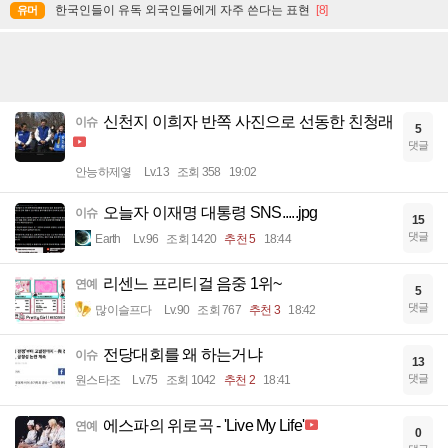
한국인들이 유독 외국인들에게 자주 쓴다는 표현
[8]
유머
신천지 이희자 반쪽 사진으로 선동한 친청래
이슈
5
댓글
안능하제옇
Lv.13
조회 358
19:02
오늘자 이재명 대통령 SNS.....jpg
이슈
15
댓글
Earth
Lv.96
조회 1420
추천 5
18:44
리센느 프리티걸 음중 1위~
연예
5
댓글
많이슬프다
Lv.90
조회 767
추천 3
18:42
전당대회를 왜 하는거냐
이슈
13
댓글
원스타조
Lv.75
조회 1042
추천 2
18:41
에스파의 위로곡 - 'Live My Life'
연예
0