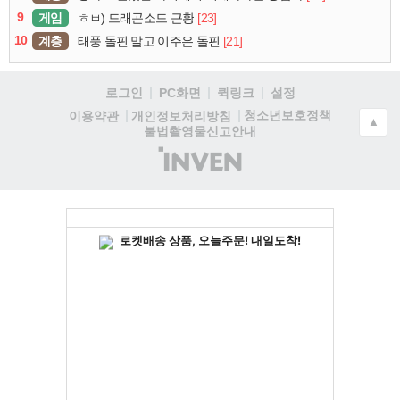
9
게임
[23]
ㅎㅂ) 드래곤소드 근황
10
계층
[21]
태풍 돌핀 말고 이주은 돌핀
로그인
PC화면
퀵링크
설정
청소년보호정책
이용약관
개인정보처리방침
▲
불법촬영물신고안내
(주)
인
벤