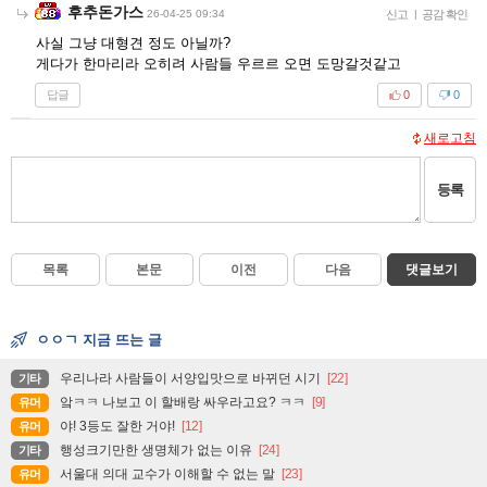
후추돈가스
26-04-25 09:34
신고
|
공감 확인
사실 그냥 대형견 정도 아닐까?
게다가 한마리라 오히려 사람들 우르르 오면 도망갈것같고
답글
0
0
새로고침
등록
목록
본문
이전
다음
댓글보기
ㅇㅇㄱ 지금 뜨는 글
우리나라 사람들이 서양입맛으로 바뀌던 시기
[22]
기타
앜ㅋㅋ 나보고 이 할배랑 싸우라고요? ㅋㅋ
[9]
유머
야! 3등도 잘한 거야!
[12]
유머
행성크기만한 생명체가 없는 이유
[24]
기타
서울대 의대 교수가 이해할 수 없는 말
[23]
유머