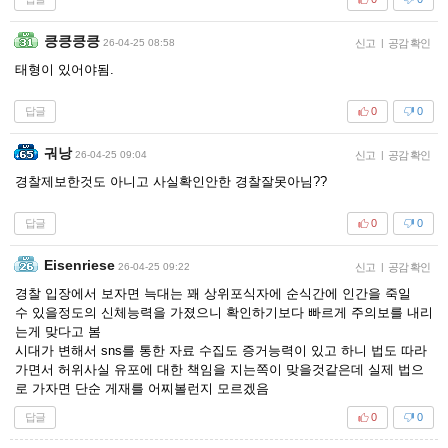
킁킁킁킁
26-04-25 08:58
신고
|
공감 확인
태형이 있어야됨.
답글
0
0
궈낭
26-04-25 09:04
신고
|
공감 확인
경찰제보한것도 아니고 사실확인안한 경찰잘못아님??
답글
0
0
Eisenriese
26-04-25 09:22
신고
|
공감 확인
경찰 입장에서 보자면 늑대는 꽤 상위포식자에 순식간에 인간을 죽일
수 있을정도의 신체능력을 가졌으니 확인하기보다 빠르게 주의보를 내리
는게 맞다고 봄
시대가 변해서 sns를 통한 자료 수집도 증거능력이 있고 하니 법도 따라
가면서 허위사실 유포에 대한 책임을 지는쪽이 맞을것같은데 실제 법으
로 가자면 단순 게재를 어찌볼런지 모르겠음
답글
0
0