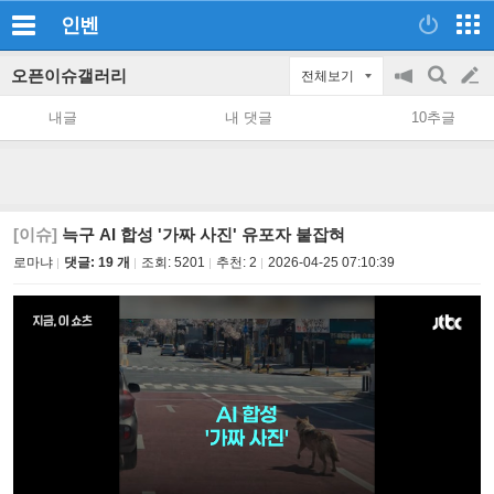
인벤
오픈이슈갤러리
전체보기
공
검
글
지
색
내글
내 댓글
10추글
on/off
쓰
기
[이슈]
늑구 AI 합성 '가짜 사진' 유포자 붙잡혀
로마냐
댓글: 19 개
조회:
5201
추천:
2
2026-04-25 07:10:39