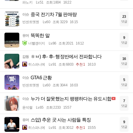
파노키
Lv.51
조회 1804
16:22
중국 전기차 7월 판매량
이슈
23
댓글
빈센트멧젠
Lv.60
조회 3229
16:15
똑똑한 말
유머
9
댓글
너빨갱이지
Lv.86
조회 2021
16:12
ㅎㅂ) 후- 후- 행정반에서 전파합니다
감동
16
댓글
히스파니에
Lv.91
조회 6803
추천 1
16:10
GTA6 근황
이슈
5
댓글
빈센트멧젠
Lv.60
조회 3044
16:03
누가 더 잘못했는지 팽팽하다는 유도시합
이슈
7
댓글
윤석렬
Lv.65
조회 2233
15:57
스압) 추운 곳 사는 사람들 특징
유머
9
댓글
히스파니에
Lv.91
조회 3012
추천 1
15:55