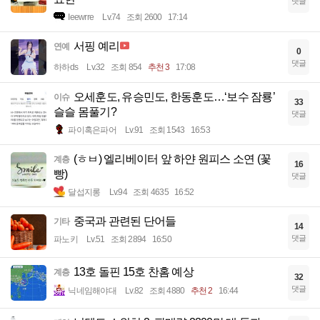
댓글
Ieewrre
Lv.74
조회 2600
17:14
서핑 예리
연예
0
댓글
하하ds
Lv.32
조회 854
추천 3
17:08
오세훈도, 유승민도, 한동훈도…‘보수 잠룡’
이슈
33
슬슬 몸풀기?
댓글
파이혹은파어
Lv.91
조회 1543
16:53
(ㅎㅂ) 엘리베이터 앞 하얀 원피스 소연 (꽃
계층
16
빵)
댓글
달섭지롱
Lv.94
조회 4635
16:52
중국과 관련된 단어들
기타
14
댓글
파노키
Lv.51
조회 2894
16:50
13호 돌핀 15호 찬홈 예상
계층
32
댓글
닉네임해야대
Lv.82
조회 4880
추천 2
16:44