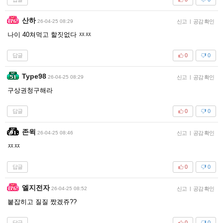
산하
26-04-25 08:29
신고
|
공감 확인
나이 40쳐먹고 할짓없다 ㅉㅉ
답글
0
0
Type98
26-04-25 08:29
신고
|
공감 확인
구상권청구해라
답글
0
0
존윅
26-04-25 08:46
신고
|
공감 확인
ㅉㅉ
답글
0
0
엘지전자
26-04-25 08:52
신고
|
공감 확인
붙잡히고 질질 짰겠쥬??
답글
0
0