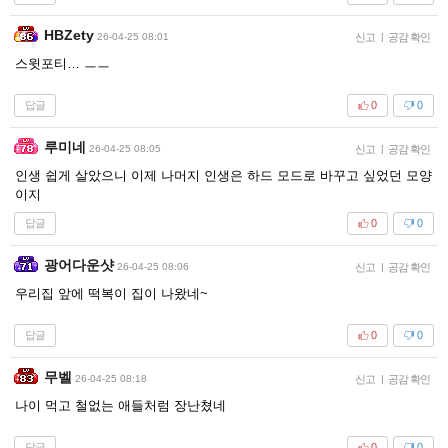
HBZety
26-04-25 08:01
신고
|
공감 확인
스윗포티… ㅡㅡ
답글
0
0
루미네
26-04-25 08:05
신고
|
공감 확인
인생 쉽게 살았으니 이제 나머지 인생은 하드 모드로 바꾸고 싶었던 모양
이지
답글
0
0
광어다운샷
26-04-25 08:06
신고
|
공감 확인
우리집 앞에 떡복이 집이 나왔네~
답글
0
0
무벨
26-04-25 08:18
신고
|
공감 확인
나이 먹고 철없는 애들처럼 장난쳤네
답글
0
0