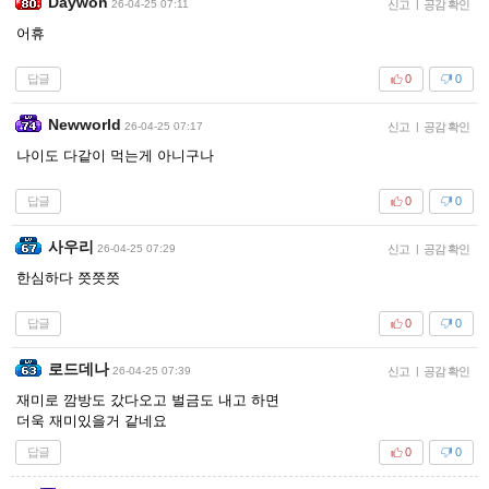
Daywon
26-04-25 07:11
신고
|
공감 확인
어휴
답글
0
0
Newworld
26-04-25 07:17
신고
|
공감 확인
나이도 다같이 먹는게 아니구나
답글
0
0
사우리
26-04-25 07:29
신고
|
공감 확인
한심하다 쯧쯧쯧
답글
0
0
로드데나
26-04-25 07:39
신고
|
공감 확인
재미로 깜방도 갔다오고 벌금도 내고 하면
더욱 재미있을거 같네요
답글
0
0