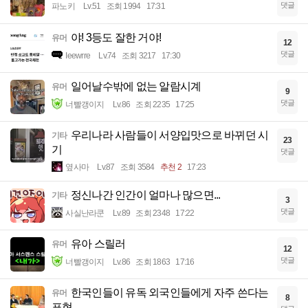
댓글
파노키
Lv.51
조회 1994
17:31
야! 3등도 잘한 거야!
유머
12
댓글
Ieewrre
Lv.74
조회 3217
17:30
일어날수밖에 없는 알람시계
유머
9
댓글
너빨갱이지
Lv.86
조회 2235
17:25
우리나라 사람들이 서양입맛으로 바뀌던 시
기타
23
기
댓글
옆사마
Lv.87
조회 3584
추천 2
17:23
정신나간 인간이 얼마나 많으면...
기타
3
댓글
사실난라쿤
Lv.89
조회 2348
17:22
유아 스릴러
유머
12
댓글
너빨갱이지
Lv.86
조회 1863
17:16
한국인들이 유독 외국인들에게 자주 쓴다는
유머
8
표현