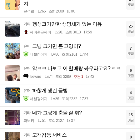
지
댓글
윤석렬
Lv.65
조회 2000
18:00
행성크기만한 생명체가 없는 이유
기타
25
댓글
파이혹은파어
Lv.91
조회 3013
17:59
그냥 크기만 큰 고양이?
유머
7
댓글
너빨갱이지
Lv.86
조회 2101
17:44
앜ㅋㅋ 나보고 이 할배랑 싸우라고요? ㅋㅋ
유머
9
댓글
Ieewrre
Lv.74
조회 3289
추천 1
17:42
하찮게 생긴 물범
유머
4
댓글
너빨갱이지
Lv.86
조회 2232
17:37
네가 그렇게 춤을 잘 춰?
기타
15
댓글
파노키
Lv.51
조회 2127
17:37
고객감동 서비스
기타
8