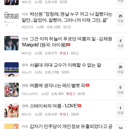
댓글
배수민
Lv.35
조회 426
18:34
박선원 "정청래, 맨날 누구 까고 나 잘했다는
이슈
25
말만...알았어, 잘했어, 그러니까 이제 그만, 끝"
댓글
파인더1
Lv.80
조회 1283
18:21
그건 아직 하늘이 푸르던 여름의 일 - 김채원
연예
4
'Marigold' (원곡: 아이묭)
댓글
배수민
Lv.35
조회 675
추천 1
18:12
서울대 의대 교수가 이해할 수 없는 말
유머
26
댓글
파노키
Lv.51
조회 2789
18:09
여름에 생각나는 레드벨벳 곡
연예
0
댓글
아이스티이
Lv.32
조회 464
추천 1
18:05
스테이씨의 여름 - 'LOVE'
연예
1
댓글
배수민
Lv.35
조회 420
추천 1
18:00
갑자기 민주당이 개인정보 유출되었다고 공
이슈
14