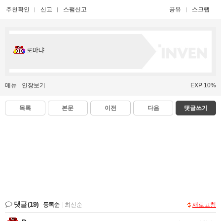
추천확인
신고
스팸신고
공유
스크랩
로마냐
메뉴
인장보기
EXP 10%
목록
본문
이전
다음
댓글쓰기
댓글
(19)
등록순
|
최신순
새로고침