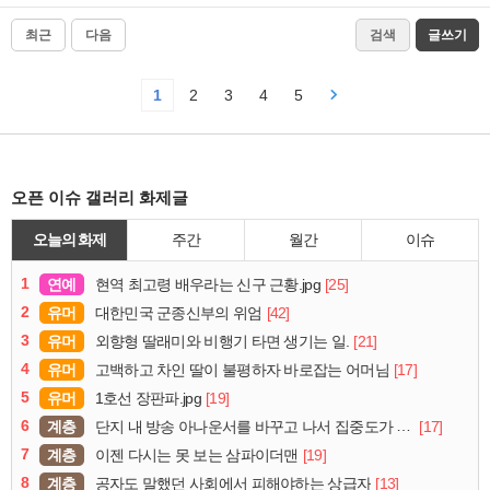
최근
다음
검색
글쓰기
1
2
3
4
5
오픈 이슈 갤러리 화제글
오늘의 화제
주간
월간
이슈
1
연예
[25]
현역 최고령 배우라는 신구 근황.jpg
2
유머
[42]
대한민국 군종신부의 위엄
3
유머
[21]
외향형 딸래미와 비행기 타면 생기는 일.
4
유머
[17]
고백하고 차인 딸이 불평하자 바로잡는 어머님
5
유머
[19]
1호선 장판파.jpg
6
계층
[17]
단지 내 방송 아나운서를 바꾸고 나서 집중도가 확 올라갔다는 한 아파트의 안내방송
7
계층
[19]
이젠 다시는 못 보는 삼파이더맨
8
계층
[13]
공자도 말했던 사회에서 피해야하는 상급자