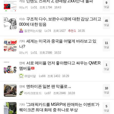
닌텐도 스위치 2, 판매량 2300만 대 돌파
게임
9
댓글
파노키
Lv.51
조회 1794
16:43
구조적 다수, 보완수사권에 대한 감상 그리고
이슈
45
000에 대한 믿음
댓글
질문하는사람
Lv.74
조회 1627
추천 1
16:35
세계는 미국과 중국을 어떻게 바라보고 있
기타
11
나?
댓글
파노키
Lv.51
조회 2586
16:32
서로 메이플 먼저 좋아했다고 싸우는 QWER
연예
1
멤버들
댓글
큐땁이알
Lv.88
조회 1402
16:29
엔하이픈 일본 팬 악플로 ...
연예
10
댓글
라라크로포드
Lv.87
조회 2846
16:28
'그래픽카드를 MSRP에 판매하는 이벤트'가
기타
5
퀘이크콘 최대 화제 중 하나로 부상
댓글