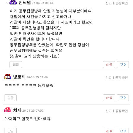
랜닉덤
26-04-25 08:13
신고
|
공감 확인
이거 공무집행방해 안될 가능성이 대부분이에여.
경찰에게 사진을 가지고 신고하거나
경찰이 사실이냐고 물었을 때 사실이라고 했으면
100퍼 공무집행방해 걸리지만
일반 인터넷사이트에 올렸으면
경찰이 확인을 했어야 합니다.
공무집행방해를 안했는데 확인도 안한 경찰이
공무집행방해을 걸수는 없어요
(경찰이 권리 남용하는 거죠.)
답글
0
0
빛로제
26-04-25 07:46
신고
|
공감 확인
ㅋㅋㅋㅋ ㅋㅋㅋㅋ 능지보숔
답글
0
0
처제
26-04-25 07:57
신고
|
공감 확인
40쳐먹고 할짓도 없다 에휴
답글
0
0