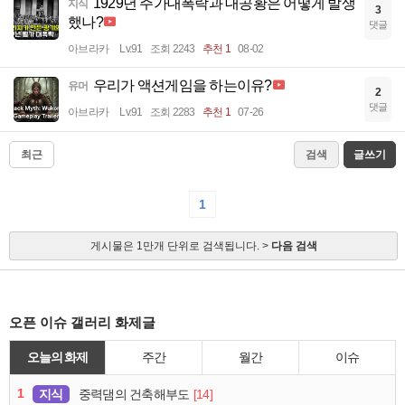
1929년 주가대폭락과 대공황은 어떻게 발생
지식
3
했나?
댓글
아브라카
Lv.91
조회 2243
추천 1
08-02
우리가 액션게임을 하는이유?
유머
2
댓글
아브라카
Lv.91
조회 2283
추천 1
07-26
최근
검색
글쓰기
1
게시물은 1만개 단위로 검색됩니다. >
다음 검색
오픈 이슈 갤러리 화제글
오늘의 화제
주간
월간
이슈
1
지식
[14]
중력댐의 건축해부도