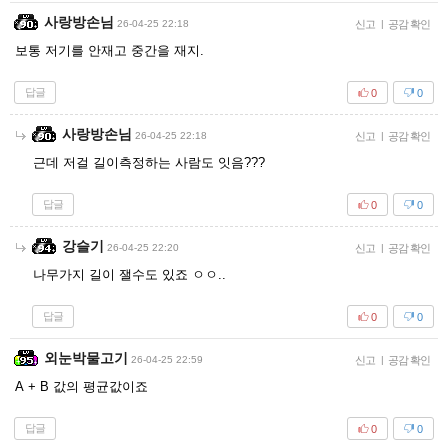
사랑방손님
26-04-25 22:18
신고
|
공감 확인
보통 저기를 안재고 중간을 재지.
답글
0
0
사랑방손님
26-04-25 22:18
신고
|
공감 확인
근데 저걸 길이측정하는 사람도 잇음???
답글
0
0
강슬기
26-04-25 22:20
신고
|
공감 확인
나무가지 길이 잴수도 있죠 ㅇㅇ..
답글
0
0
외눈박물고기
26-04-25 22:59
신고
|
공감 확인
A + B 값의 평균값이죠
답글
0
0