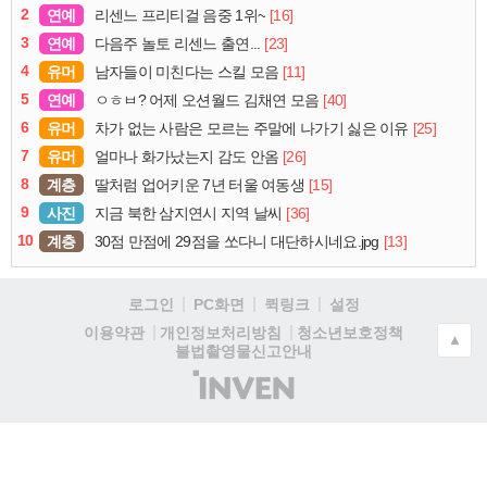
2
연예
[16]
리센느 프리티걸 음중 1위~
3
연예
[23]
다음주 놀토 리센느 출연...
4
유머
[11]
남자들이 미친다는 스킬 모음
5
연예
[40]
ㅇㅎㅂ? 어제 오션월드 김채연 모음
6
유머
[25]
차가 없는 사람은 모르는 주말에 나가기 싫은 이유
7
유머
[26]
얼마나 화가났는지 감도 안옴
8
계층
[15]
딸처럼 업어키운 7년 터울 여동생
9
사진
[36]
지금 북한 삼지연시 지역 날씨
10
계층
[13]
30점 만점에 29점을 쏘다니 대단하시네요.jpg
로그인
PC화면
퀵링크
설정
청소년보호정책
이용약관
개인정보처리방침
▲
불법촬영물신고안내
(주)
인
벤