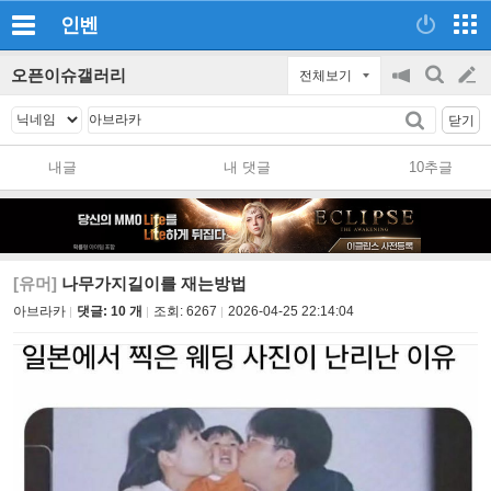
인벤
오픈이슈갤러리
전체보기
공
검
글
지
색
닫기
on/off
쓰
내글
내 댓글
10추글
기
[유머]
나무가지길이를 재는방법
아브라카
댓글: 10 개
조회:
6267
2026-04-25 22:14:04