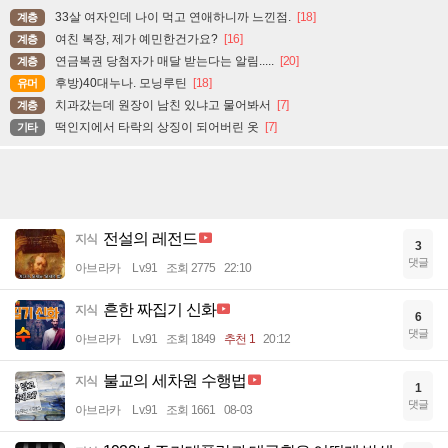
33살 여자인데 나이 먹고 연애하니까 느낀점.
[18]
계층
여친 복장, 제가 예민한건가요?
[16]
계층
연금복권 당첨자가 매달 받는다는 알림.....
[20]
계층
후방)40대누나. 모닝루틴
[18]
유머
치과갔는데 원장이 남친 있냐고 물어봐서
[7]
계층
떡인지에서 타락의 상징이 되어버린 옷
[7]
기타
전설의 레전드
지식
3
댓글
아브라카
Lv.91
조회 2775
22:10
흔한 짜집기 신화
지식
6
댓글
아브라카
Lv.91
조회 1849
추천 1
20:12
불교의 세차원 수행법
지식
1
댓글
아브라카
Lv.91
조회 1661
08-03