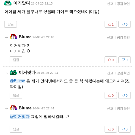
이거맞다
26-04-25 22:15
신고
|
공감 확인
아이참 제가 물구나무 섰을때 기어코 찍으셨네여(미침)
답글
1
0
Blume
26-04-25 22:18
신고
|
공감 확인
이거맞다 X
이거미침 O
답글
0
0
이거맞다
26-04-25 22:24
신고
|
공감 확인
@Blume
흥 제가 인터넷에서라도 좀 큰 척 하겠다는데 왜그러시져(진
짜미침)
답글
0
0
Blume
26-04-25 22:44
신고
|
공감 확인
@이거맞다
그렇게 말하시길래...?
답글
0
0