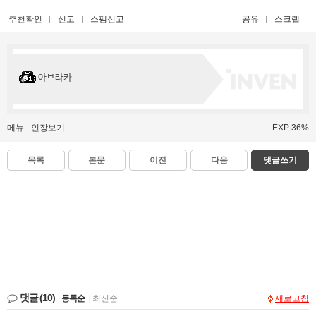
추천확인
신고
스팸신고
공유
스크랩
아브라카
메뉴
인장보기
EXP 36%
목록
본문
이전
다음
댓글쓰기
댓글
(10)
등록순
|
최신순
새로고침