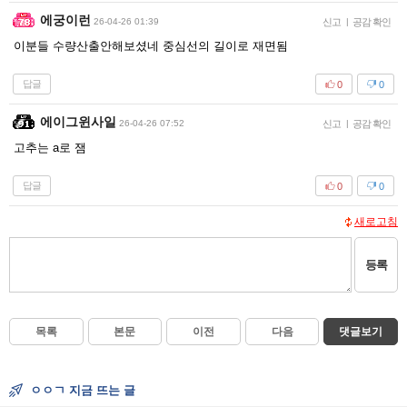
에궁이런
26-04-26 01:39
신고
|
공감 확인
이분들 수량산출안해보셨네 중심선의 길이로 재면됨
답글
0
0
에이그윈사일
26-04-26 07:52
신고
|
공감 확인
고추는 a로 잼
답글
0
0
새로고침
등록
목록
본문
이전
다음
댓글보기
ㅇㅇㄱ 지금 뜨는 글