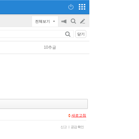
전체보기
공
검
글
지
색
닫기
on/off
쓰
10추글
기
새로고침
신고
|
공감 확인