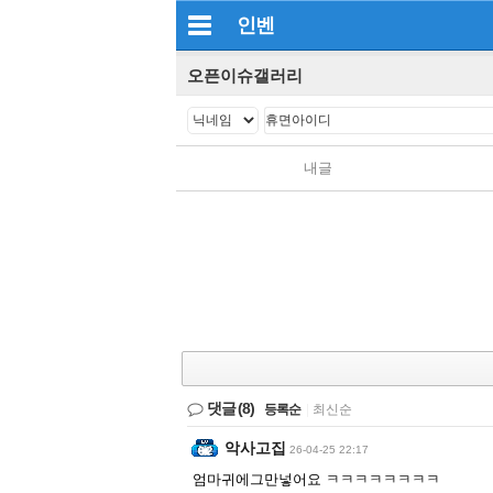
인벤
오픈이슈갤러리
내글
댓글
(8)
등록순
|
최신순
악사고집
26-04-25 22:17
엄마귀에그만넣어요 ㅋㅋㅋㅋㅋㅋㅋㅋ