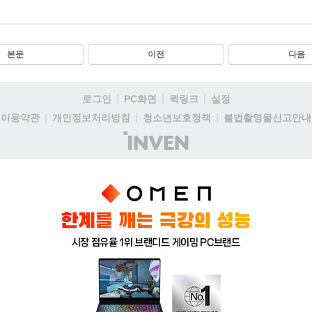
본문
이전
다음
로그인
PC화면
퀵링크
설정
이용약관
개인정보처리방침
청소년보호정책
불법촬영물신고안내
(주)
인
벤