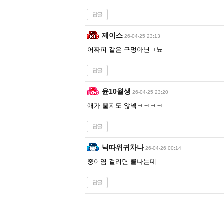
답글
제이스
26-04-25 23:13
어짜피 같은 구멍아닌ㄱ뇨
답글
윤10월생
26-04-25 23:20
애가 울지도 않넼ㅋㅋㅋㅋ
답글
닉따위귀차나
26-04-26 00:14
중이염 걸리면 클나는데
답글