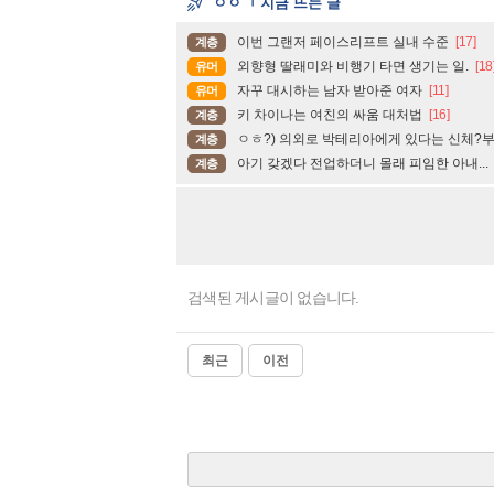
ㅇㅇㄱ 지금 뜨는 글
이번 그랜저 페이스리프트 실내 수준
[17]
계층
외향형 딸래미와 비행기 타면 생기는 일.
[18
유머
자꾸 대시하는 남자 받아준 여자
[11]
유머
키 차이나는 여친의 싸움 대처법
[16]
계층
ㅇㅎ?) 의외로 박테리아에게 있다는 신체?
계층
아기 갖겠다 전업하더니 몰래 피임한 아내...
계층
검색된 게시글이 없습니다.
최근
이전