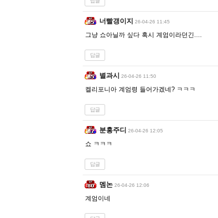
답글
너빨갱이지
26-04-26 11:45
그냥 쇼아닐까 싶다 혹시 계엄이라던긴....
답글
별과시
26-04-26 11:50
켈리포니아 계엄령 들어가겠네? ㅋㅋㅋ
답글
분홍주디
26-04-26 12:05
쇼 ㅋㅋㅋ
답글
멤논
26-04-26 12:06
계엄이네