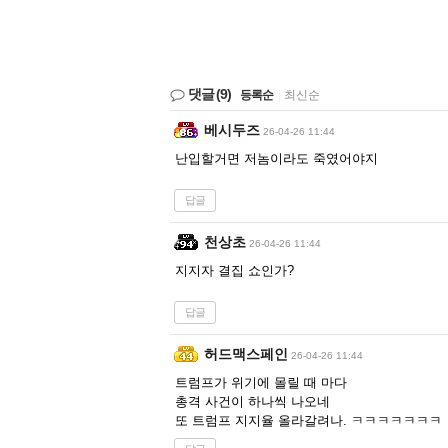
댓글
(9)
등록순
|
최신순
베시두즈
26-04-26 11:44
난입할거면 저놈이라도 죽였어야지
답글
천상초
26-04-26 11:44
지지자 결집 쇼인가?
답글
허드맥스페인
26-04-26 11:44
트럼프가 위기에 몰릴 때 마다
총격 사건이 하나씩 나오네
또 트럼프 지지율 올라갈려나. ㅋㅋㅋㅋㅋㅋㅋ