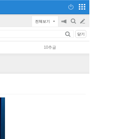
전체보기
공
검
글
지
색
닫기
on/off
쓰
10추글
기