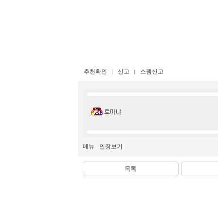
추천확인
신고
스팸신고
로마냐
메뉴
인장보기
목록