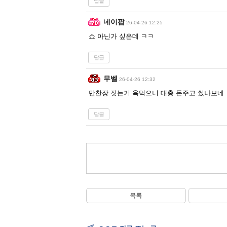
답글
네이팜
26-04-26 12:25
쇼 아닌가 싶은데 ㅋㅋ
답글
무벨
26-04-26 12:32
만찬장 짓는거 욕먹으니 대충 돈주고 썼나보네
답글
목록