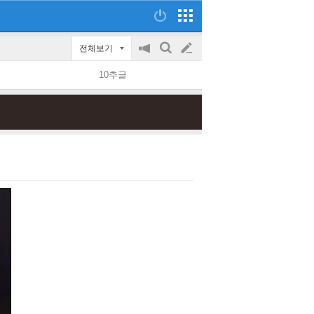
전체보기
공
검
글
지
색
10추글
on/off
쓰
기