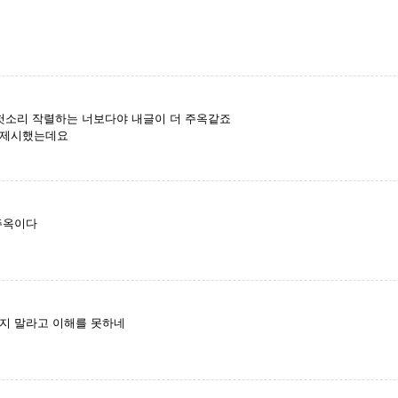
헛소리 작렬하는 너보다야 내글이 더 주옥같죠
 제시했는데요
주옥이다
지 말라고 이해를 못하네