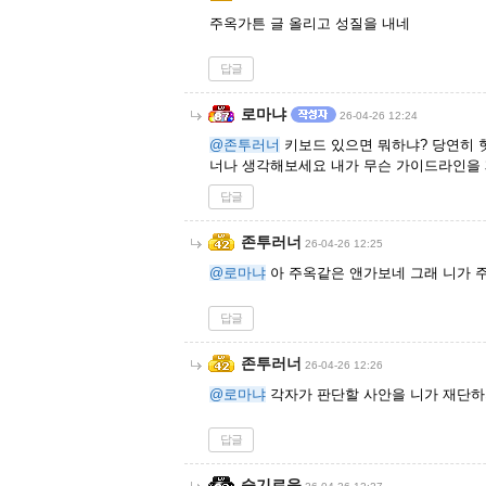
주옥가튼 글 올리고 성질을 내네
답글
로마냐
26-04-26 12:24
@존투러너
키보드 있으면 뭐하냐? 당연히 
너나 생각해보세요 내가 무슨 가이드라인을
답글
존투러너
26-04-26 12:25
@로마냐
아 주옥같은 앤가보네 그래 니가 
답글
존투러너
26-04-26 12:26
@로마냐
각자가 판단할 사안을 니가 재단하
답글
슬기로움