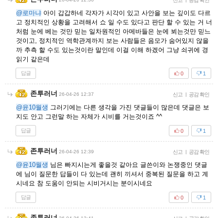
신고
공감 확인
@로마냐
아이 갑갑하네 각자가 시각이 있고 사안을 보는 깊이도 다르
고 정치적인 상황을 고려해서 쇼 일 수도 있다고 판단 할 수 있는 거 너
처럼 눈에 베는 것만 믿는 일차원적인 아메바들은 눈에 뵈는것만 믿느
것이고, 정치적인 역학관계까지 보는 사람들은 음모가 숨어있지 않을
까 추측 할 수도 있는것이란 말인데 이걸 이해 하겠어 그냥 쇠귀에 경
읽기 같은데
답글
0
1
존투러너
26-04-26 12:37
신고
|
공감 확인
@윤10월생
그러기에는 다른 생각을 가진 댓글들이 많은데 댓글은 보
지도 안고 그런말 하는 자체가 시비를 거는것이죠 ^^
답글
0
1
존투러너
26-04-26 12:39
신고
|
공감 확인
@윤10월생
님은 빠지시는게 좋을것 같아요 글쓴이와 논쟁중인 댓글
에 님이 질문한 답들이 다 있는데 괜히 끼셔서 중복된 질문을 하고 계
시네요 참 도움이 안되는 시비거시는 분이시네요
답글
0
1
존투러너