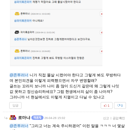
@존투러너
니가 직접 몰살 시켰어야 한다고 그렇게 봐도 무방하다
며 본인의견을 이렇게 피력했으면서 자꾸 변명할래?
글쓰는 꼬라지 보니까 나이 좀 많이 드신거 같은데 왜 그렇게 나잇
값 못하고 정신승리하세요? 그럼 현생에서의 삶이 좀 나아져?
그러니까 너 현실에서도 이렇게 지껄이고 다닐 수 있냐고
답글
1
0
로마냐
26-04-26 15:02
신고
|
공감 확인
@존투러너
"그리고 너는 계속 주시하겠어" 이런 말을 ㅋㅋㅋ 너 몇살