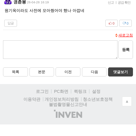
권츈봉
26-04-26 16:19
신고
|
공감 확인
원기옥이라도 사전에 모아줬어야 했나 아깝네
답글
0
0
새로고침
등록
목록
본문
이전
다음
댓글보기
로그인
PC화면
퀵링크
설정
청소년보호정책
이용약관
개인정보처리방침
▲
불법촬영물신고안내
(주)
인
벤