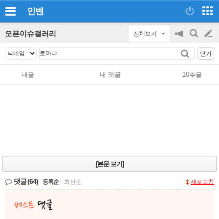
인벤
오픈이슈갤러리
전체보기
공
검
글
지
색
닫기
on/off
쓰
내글
내 댓글
10추글
기
[본문 보기]
댓글
(64)
등록순
|
최신순
새로고침