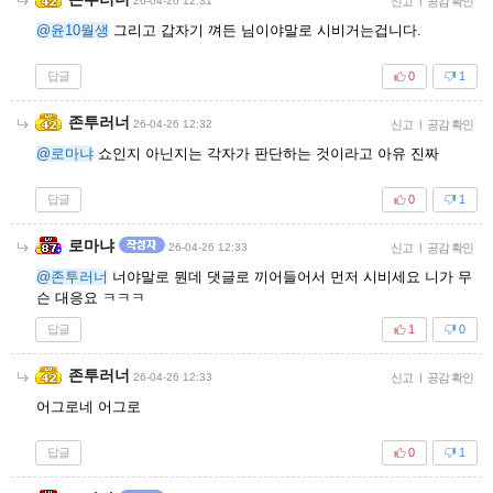
26-04-26 12:31
신고
|
공감 확인
@윤10월생
그리고 갑자기 껴든 님이야말로 시비거는겁니다.
답글
0
1
존투러너
26-04-26 12:32
신고
|
공감 확인
@로마냐
쇼인지 아닌지는 각자가 판단하는 것이라고 아유 진짜
답글
0
1
로마냐
26-04-26 12:33
신고
|
공감 확인
@존투러너
너야말로 뭔데 댓글로 끼어들어서 먼저 시비세요 니가 무
슨 대응요 ㅋㅋㅋ
답글
1
0
존투러너
26-04-26 12:33
신고
|
공감 확인
어그로네 어그로
답글
0
1