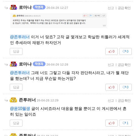
로마냐
26-04-26 12:27
신고
|
공감 확인
@존투러너
이거 너 맞죠? 고작 글 몇개보고 학살한 히틀러가 세계적
인 추세라며 재평가 하자던거
답글
0
0
로마냐
26-04-26 12:28
신고
|
공감 확인
@존투러너
그래 너도 그렇고 다들 각자 판단하시라고, 내가 뭘 재단
을 했는데? 너 지금 무슨말 하는거임?
답글
0
0
존투러너
26-04-26 12:29
신고
|
공감 확인
@윤10월생
글이 시비죠라서 대응을 했을 뿐이고 이 게시판에서 흔
히 있는 일이죠
답글
0
1
존투러너