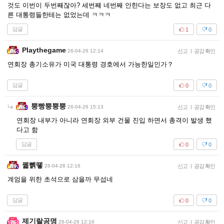
것도 이번이 두번째잖아? 세번째 네번째 안한다는 보장도 없고 최근 다
른 대통령들한테는 없었는데 ㅋㅋㅋ
답글
1
0
Playthegame
26-04-26 12:14
신고
|
공감 확인
연회장 총기소유가 미국 대통령 경호에서 가능한일인가？
답글
0
0
뿡빵뿡뿡뿡
26-04-26 15:13
신고
|
공감 확인
연회장 내부가 아니라 연회장 외부 건물 진입 하면서 총격이 발생 했
다고 함
답글
0
0
꿻뻵뗗
26-04-26 12:16
신고
|
공감 확인
계엄을 위한 초석으로 삼을까 무섭네
답글
0
0
제기랄공명
26-04-26 12:16
신고
|
공감 확인