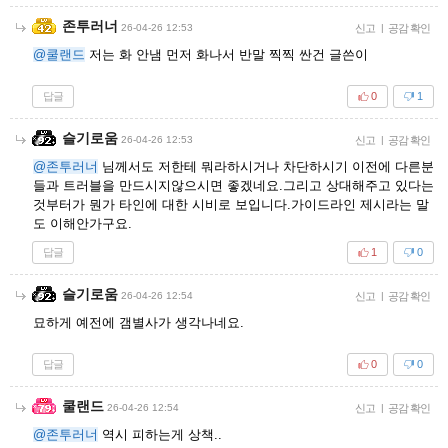
존투러너
26-04-26 12:53
신고
|
공감 확인
@쿨랜드
저는 화 안냄 먼저 화나서 반말 찍찍 싼건 글쓴이
답글
0
1
슬기로움
26-04-26 12:53
신고
|
공감 확인
@존투러너
님께서도 저한테 뭐라하시거나 차단하시기 이전에 다른분
들과 트러블을 만드시지않으시면 좋겠네요.그리고 상대해주고 있다는
것부터가 뭔가 타인에 대한 시비로 보입니다.가이드라인 제시라는 말
도 이해안가구요.
답글
1
0
슬기로움
26-04-26 12:54
신고
|
공감 확인
묘하게 예전에 갬별사가 생각나네요.
답글
0
0
쿨랜드
26-04-26 12:54
신고
|
공감 확인
@존투러너
역시 피하는게 상책..