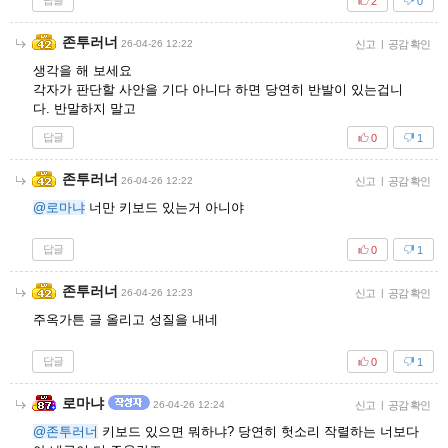
답글
2
0
존투러너
26-04-26 12:22
신고
|
공감 확인
생각을 해 보세요
각자가 판단할 사안을 기다 아니다 하면 당연히 반발이 있는겁니
다. 반말하지 말고
답글
0
1
존투러너
26-04-26 12:22
신고
|
공감 확인
@로마냐
너만 키보드 있는거 아니야
답글
0
1
존투러너
26-04-26 12:23
신고
|
공감 확인
주옥가튼 글 올리고 성질을 내네
답글
0
1
로마냐
26-04-26 12:24
신고
|
공감 확인
@존투러너
키보드 있으면 뭐하냐? 당연히 헛소리 작렬하는 너보다