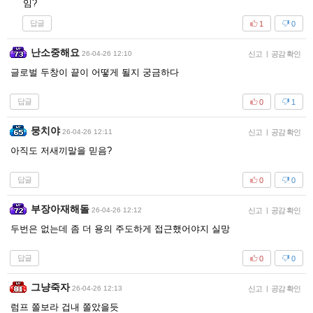
임?
답글
1
0
난소중해요
26-04-26 12:10
신고
|
공감 확인
글로벌 두창이 끝이 어떻게 될지 궁금하다
답글
0
1
뭉치야
26-04-26 12:11
신고
|
공감 확인
아직도 저새끼말을 믿음?
답글
0
0
부장아재해돌
26-04-26 12:12
신고
|
공감 확인
두번은 없는데 좀 더 용의 주도하게 접근했어야지 실망
답글
0
0
그냥죽자
26-04-26 12:13
신고
|
공감 확인
럼프 쫄보라 겁내 쫄았을듯