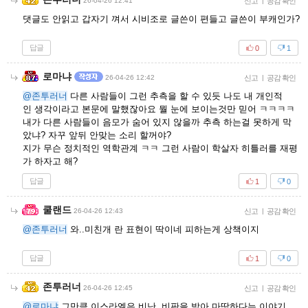
26-04-26 12:41
신고
|
공감 확인
댓글도 안읽고 갑자기 껴서 시비조로 글쓴이 편들고 글쓴이 부캐인가?
답글
0
1
로마냐
26-04-26 12:42
신고
|
공감 확인
@존투러너
다른 사람들이 그런 추측을 할 수 있듯 나도 내 개인적
인 생각이라고 본문에 말했잖아요 뭘 눈에 보이는것만 믿어 ㅋㅋㅋㅋ
내가 다른 사람들이 음모가 숨어 있지 않을까 추측 하는걸 못하게 막
았냐? 자꾸 앞뒤 안맞는 소리 할꺼야?
지가 무슨 정치적인 역학관계 ㅋㅋ 그런 사람이 학살자 히틀러를 재평
가 하자고 해?
답글
1
0
쿨랜드
26-04-26 12:43
신고
|
공감 확인
@존투러너
와..미친개 란 표현이 딱이네 피하는게 상책이지
답글
1
0
존투러너
26-04-26 12:45
신고
|
공감 확인
@로마냐
그만큼 이스라엘은 비난, 비판을 받아 마땅하다는 이야기