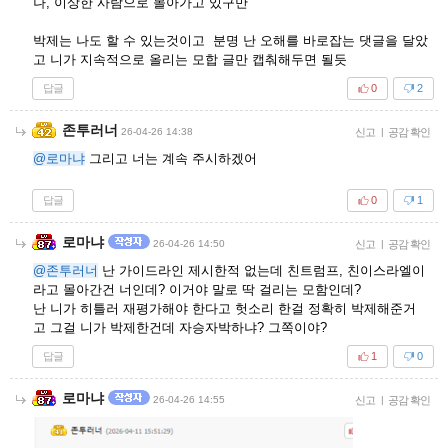
나, 이상한 사람으로 몰아가고 있구만
박제는 나도 할 수 있는것이고 분명 난 오해를 바로잡는 댓글을 달았
고 니가 지속적으로 올리는 모합 글만 캡춰해두면 될듯
답글
0
2
존투러너
26-04-26 14:38
신고
|
공감 확인
@로마냐
그리고 너는 계속 주시하겠어
답글
0
1
로마냐
26-04-26 14:50
신고
|
공감 확인
@존투러너
난 가이드라인 제시한적 없는데 친트럼프, 친이스라엘이
라고 몰아간건 너인데? 이거야 말로 딱 걸리는 모함인데?
난 니가 히틀러 재평가해야 한다고 헛소리 한걸 정확히 박제해준거
고 그걸 니가 박제한건데 자승자박하냐? 그쪽이야?
답글
1
0
로마냐
26-04-26 14:55
신고
|
공감 확인