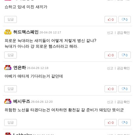
쇼하고 있네 미친 새끼가
답글
0
0
허드맥스페인
26-04-26 12:17
신고
|
공감 확인
외로운 늑대라는 새끼들이 어떻게 저렇게 병신 같냐?
늑대가 아니라 걍 외로운 햄스터라고 해라.
답글
0
0
연은하
26-04-26 12:18
신고
|
공감 확인
아베가 애타게 기다리는거 같던데
답글
0
0
베시두즈
26-04-26 12:20
신고
|
공감 확인
위험한 노선을 타겠다는건 여차하면 황천길 갈 준비가 돼있단 뜻이군
답글
0
0