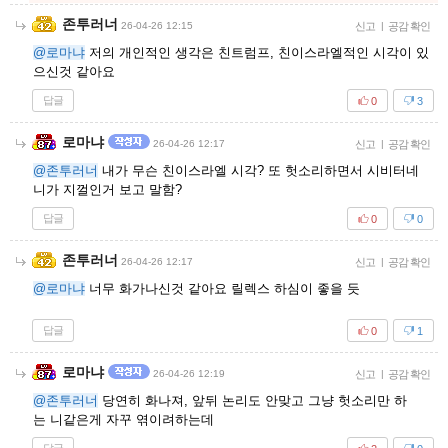
존투러너
26-04-26 12:15
신고
|
공감 확인
@로마냐
저의 개인적인 생각은 친트럼프, 친이스라엘적인 시각이 있
으신것 같아요
답글
0
3
로마냐
26-04-26 12:17
신고
|
공감 확인
@존투러너
내가 무슨 친이스라엘 시각? 또 헛소리하면서 시비터네
니가 지껄인거 보고 말함?
답글
0
0
존투러너
26-04-26 12:17
신고
|
공감 확인
@로마냐
너무 화가나신것 같아요 릴렉스 하심이 좋을 듯
답글
0
1
로마냐
26-04-26 12:19
신고
|
공감 확인
@존투러너
당연히 화나져, 앞뒤 논리도 안맞고 그냥 헛소리만 하
는 니같은게 자꾸 엮이려하는데