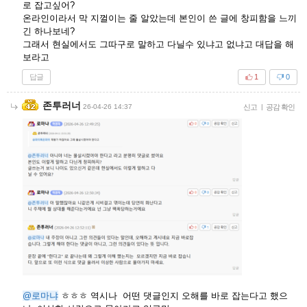
로 잡고싶어?
온라인이라서 막 지껄이는 줄 알았는데 본인이 쓴 글에 창피함을 느끼
긴 하나보네?
그래서 현실에서도 그따구로 말하고 다닐수 있냐고 없냐고 대답을 해
보라고
답글
1
0
존투러너
26-04-26 14:37
신고
|
공감 확인
@로마냐
ㅎㅎㅎ 역시나 어떤 댓글인지 오해를 바로 잡는다고 했으