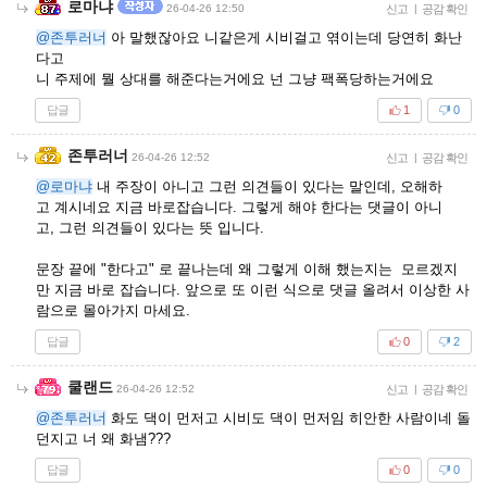
로마냐
26-04-26 12:50
신고
|
공감 확인
@존투러너
아 말했잖아요 니같은게 시비걸고 엮이는데 당연히 화난
다고
니 주제에 뭘 상대를 해준다는거에요 넌 그냥 팩폭당하는거에요
답글
1
0
존투러너
26-04-26 12:52
신고
|
공감 확인
@로마냐
내 주장이 아니고 그런 의견들이 있다는 말인데, 오해하
고 계시네요 지금 바로잡습니다. 그렇게 해야 한다는 댓글이 아니
고, 그런 의견들이 있다는 뜻 입니다.
문장 끝에 "한다고" 로 끝나는데 왜 그렇게 이해 했는지는 모르겠지
만 지금 바로 잡습니다. 앞으로 또 이런 식으로 댓글 올려서 이상한 사
람으로 몰아가지 마세요.
답글
0
2
쿨랜드
26-04-26 12:52
신고
|
공감 확인
@존투러너
화도 댁이 먼저고 시비도 댁이 먼저임 히안한 사람이네 돌
던지고 너 왜 화냄???
답글
0
0