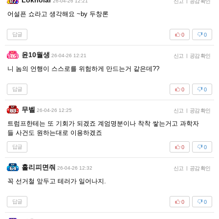
Lokholar
26-04-26 12:21
신고
|
공감 확인
어설픈 쇼라고 생각해요 ~by 두창론
답글
0
0
윤10월생
26-04-26 12:21
신고
|
공감 확인
니 놈의 언행이 스스로를 위험하게 만드는거 같은데??
답글
0
0
무벨
26-04-26 12:25
신고
|
공감 확인
트럼프한테는 또 기회가 되겠죠 계엄명분이나 착착 쌓는거고 과학자
들 사건도 원하는대로 이용하겠죠
답글
0
0
홀리피면줘
26-04-26 12:32
신고
|
공감 확인
꼭 선거철 앞두고 테러가 일어나지.
답글
0
0