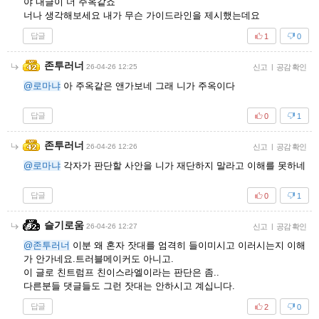
야 내글이 더 주옥같죠
너나 생각해보세요 내가 무슨 가이드라인을 제시했는데요
답글
1
0
존투러너
26-04-26 12:25
신고
|
공감 확인
@로마냐
아 주옥같은 앤가보네 그래 니가 주옥이다
답글
0
1
존투러너
26-04-26 12:26
신고
|
공감 확인
@로마냐
각자가 판단할 사안을 니가 재단하지 말라고 이해를 못하네
답글
0
1
슬기로움
26-04-26 12:27
신고
|
공감 확인
@존투러너
이분 왜 혼자 잣대를 엄격히 들이미시고 이러시는지 이해
가 안가네요.트러블메이커도 아니고.
이 글로 친트럼프 친이스라엘이라는 판단은 좀..
다른분들 댓글들도 그런 잣대는 안하시고 계십니다.
답글
2
0