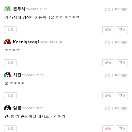
론우사
26-04-28 11:38
신고
|
공감 확인
와 47세에 임신이 가능하네요 ㅎㅎ ㅊㅋㅊㅋ
답글
0
0
Koenigsegg1
26-04-28 12:18
신고
|
공감 확인
ㅊㅋㅊㅋ
답글
0
0
치킨
26-04-28 12:57
신고
|
공감 확인
오 ㅊㅊㅊㅊ
답글
0
0
알몸
26-04-28 15:36
신고
|
공감 확인
건강하게 순산하고 애기도 건강해라
답글
0
0