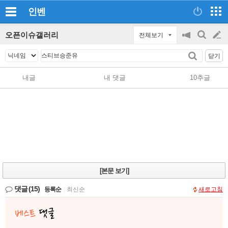
인벤
오픈이슈갤러리
전체보기
공
검
글
지
색
닫기
on/off
쓰
내글
내 댓글
10추글
기
[본문 보기]
댓글
(15)
등록순
|
최신순
새로고침