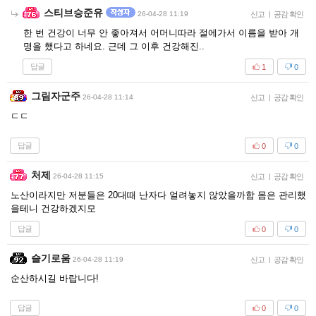
스티브승준유
26-04-28 11:19
신고
|
공감 확인
한 번 건강이 너무 안 좋아져서 어머니따라 절에가서 이름을 받아 개
명을 했다고 하네요. 근데 그 이후 건강해진..
답글
1
0
그림자군주
26-04-28 11:14
신고
|
공감 확인
ㄷㄷ
답글
0
0
처제
26-04-28 11:15
신고
|
공감 확인
노산이라지만 저분들은 20대때 난자다 얼려놓지 않았을까함 몸은 관리했
을테니 건강하겠지모
답글
0
0
슬기로움
26-04-28 11:19
신고
|
공감 확인
순산하시길 바랍니다!
답글
0
0