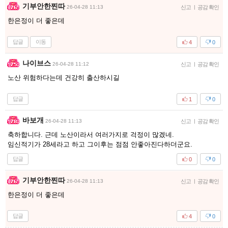
기부안한찐따
26-04-28 11:13
신고
|
공감 확인
한은정이 더 좋은데
답글
이동
4
0
나이브스
26-04-28 11:12
신고
|
공감 확인
노산 위험하다는데 건강히 출산하시길
답글
1
0
바보개
26-04-28 11:13
신고
|
공감 확인
축하합니다. 근데 노산이라서 여러가지로 걱정이 많겠네.
임신적기가 28세라고 하고 그이후는 점점 안좋아진다하더군요.
답글
0
0
기부안한찐따
26-04-28 11:13
신고
|
공감 확인
한은정이 더 좋은데
답글
4
0