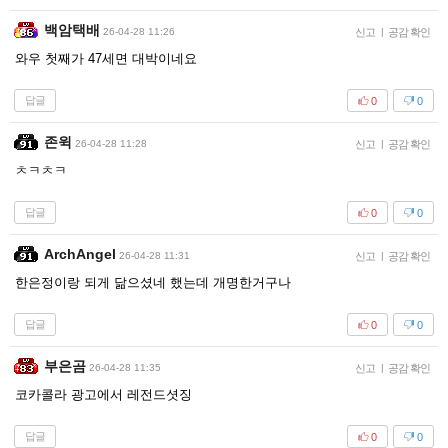
백암택배
26-04-28 11:26
신고
|
공감 확인
와우 첫째가 47세면 대박이네요
답글
0
0
존윅
26-04-28 11:28
신고
|
공감 확인
ㅊㅋㅊㅋ
답글
0
0
ArchAngel
26-04-28 11:31
신고
|
공감 확인
한은정이랑 되게 닮으셨네 했는데 개명한거구나
답글
0
0
부은곰
26-04-28 11:35
신고
|
공감 확인
코카콜라 광고에서 레전드셧징
답글
0
0