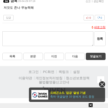
금욕
26-04-29 07:16
신고
|
공감 확인
저것도 존나 무능력해
답글
0
0
새로고침
등록
목록
본문
이전
다음
댓글보기
로그인
PC화면
퀵링크
설정
청소년보호정책
이용약관
개인정보처리방침
▲
불법촬영물신고안내
(주)
드래곤소드 '압긍' 달성 기념
인
축하 댓글달면 10 명에게 코드 증정
벤