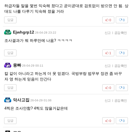
하급자들 말을 몇번 익숙해 졌다고 곧이곧대로 검토없이 받으면 안 됨. 상
대도 나를 다루기 익숙해 졌을 거라
답글
0
0
Ejwhgrp12
26-04-28 23:22
신고
|
공감 확인
조사결과가 뭐 하루만에 나옴? ㅋㅋㅋㅋ
답글
1
0
융빠
26-04-29 00:11
신고
|
공감 확인
칼 같이 아니라고 하는게 더 못 믿겠다. 국방부랑 법무부 장관 좀 바꾸
자 영 하는게 믿음이 안간다
답글
0
0
악사고집
26-04-29 01:06
신고
|
공감 확인
4찍은 조사안함? 4찍도 많을거같은데
답글
0
0