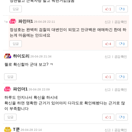
장관달고 근육자랑 말고 뭐한거없잖음
답글
1
0
파인더1
26-04-28 22:11
신고
|
공감 확인
정성호는 완벽히 검찰의 대변인이 되었고 안규백은 애매하긴 한데 하
는게 마음에는 안드네요
답글
4
0
하이도리
26-04-28 21:34
신고
|
공감 확인
뭘로 확신할까 군대 보고? ㅋ
답글
1
0
파인더1
26-04-28 22:09
신고
|
공감 확인
하루도 안지나서 확신을 하시네
확신을 하면 명확한 근거가 있어야지 다각도로 확인해봤다는 근거로 많
이 부족합니다
답글
1
0
T쿤
26-04-28 22:14
신고
|
공감 확인