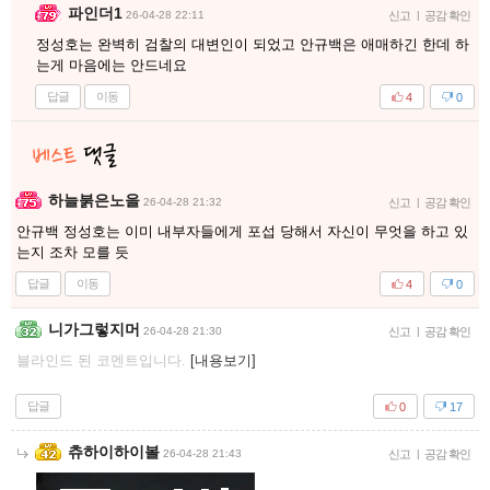
파인더1
26-04-28 22:11
신고
|
공감 확인
정성호는 완벽히 검찰의 대변인이 되었고 안규백은 애매하긴 한데 하
는게 마음에는 안드네요
답글
이동
4
0
하늘붉은노을
26-04-28 21:32
신고
|
공감 확인
안규백 정성호는 이미 내부자들에게 포섭 당해서 자신이 무엇을 하고 있
는지 조차 모를 듯
답글
이동
4
0
니가그렇지머
26-04-28 21:30
신고
|
공감 확인
블라인드 된 코멘트입니다.
[내용보기]
답글
0
17
츄하이하이볼
26-04-28 21:43
신고
|
공감 확인