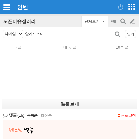
인벤
오픈이슈갤러리
전체보기
공
검
글
지
색
닫기
on/off
쓰
내글
내 댓글
10추글
기
[본문 보기]
댓글
(16)
등록순
|
최신순
새로고침