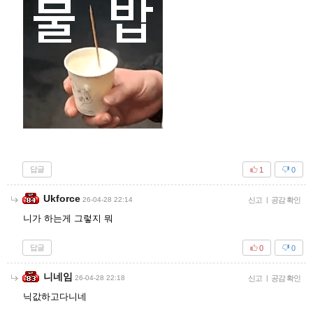
답글
1
0
Ukforce
26-04-28 22:14
신고
|
공감 확인
니가 하는게 그렇지 뭐
답글
0
0
니네임
26-04-28 22:18
신고
|
공감 확인
닉값하고다니네