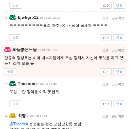
답글
0
0
Ejwhgrp12
26-04-28 23:22
신고
|
공감 확인
ㅋㅋㅋㅋㅋㅋㅋㅋㅋ요즘 자주보이내 성실 납세쟈 ㅋㅋㅋㅋ
답글
0
0
하늘붉은노을
26-04-28 21:32
신고
|
공감 확인
안규백 정성호는 이미 내부자들에게 포섭 당해서 자신이 무엇을 하고 있
는지 조차 모를 듯
답글
4
0
Thecrom
26-04-28 21:38
신고
|
공감 확인
포섭 보단 장악을 아직 못한듯
답글
0
0
희찡
26-04-28 21:51
신고
|
공감 확인
@Thecrom
정성호는 완전 포섭당한듯 보임