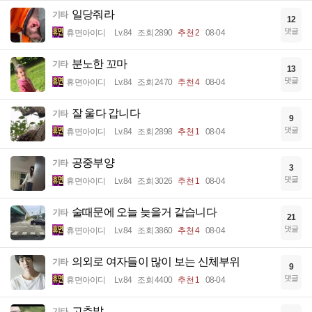
일당줘라
기타
12
댓글
휴면아이디
Lv.84
조회 2890
추천 2
08-04
분노한 꼬마
기타
13
댓글
휴면아이디
Lv.84
조회 2470
추천 4
08-04
잘 울다 갑니다
기타
9
댓글
휴면아이디
Lv.84
조회 2898
추천 1
08-04
공중부양
기타
3
댓글
휴면아이디
Lv.84
조회 3026
추천 1
08-04
술때문에 오늘 늦을거 같습니다
기타
21
댓글
휴면아이디
Lv.84
조회 3860
추천 4
08-04
의외로 여자들이 많이 보는 신체부위
기타
9
댓글
휴면아이디
Lv.84
조회 4400
추천 1
08-04
고추밭
기타