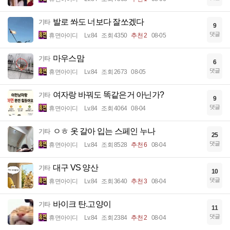
발로 쏴도 너보다 잘쏘겠다
기타
9
댓글
휴면아이디
Lv.84
조회 4350
추천 2
08-05
마우스맘
기타
6
댓글
휴면아이디
Lv.84
조회 2673
08-05
여자랑 바꿔도 똑같은거 아닌가?
기타
9
댓글
휴면아이디
Lv.84
조회 4064
08-04
ㅇㅎ 옷 갈아 입는 스페인 누나
기타
25
댓글
휴면아이디
Lv.84
조회 8528
추천 6
08-04
대구 VS 양산
기타
10
댓글
휴면아이디
Lv.84
조회 3640
추천 3
08-04
바이크 탄.고양이
기타
11
댓글
휴면아이디
Lv.84
조회 2384
추천 2
08-04