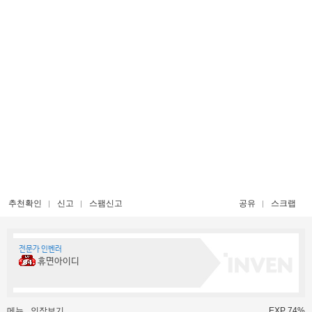
추천확인
신고
스팸신고
공유
스크랩
전문가 인벤러
휴면아이디
메뉴
인장보기
EXP 74%