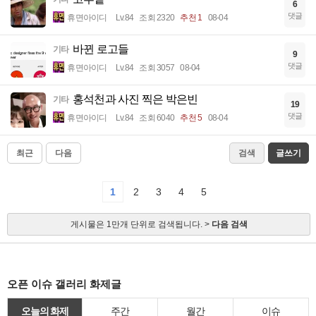
6
댓글
휴면아이디
Lv.84
조회 2320
추천 1
08-04
바뀐 로고들
기타
9
댓글
휴면아이디
Lv.84
조회 3057
08-04
홍석천과 사진 찍은 박은빈
기타
19
댓글
휴면아이디
Lv.84
조회 6040
추천 5
08-04
최근
다음
검색
글쓰기
1
2
3
4
5
게시물은 1만개 단위로 검색됩니다. >
다음 검색
오픈 이슈 갤러리 화제글
오늘의 화제
주간
월간
이슈