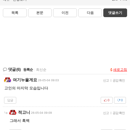
목록
본문
이전
다음
댓글쓰기
댓글
(6)
등록순
|
최신순
새로고침
여기누울게요
26-05-04 09:03
신고
|
공감 확인
고인의 마지막 모습입니다
답글
0
0
적고니
26-05-04 09:09
신고
|
공감 확인
그래서 흑백