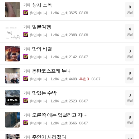
상처 소독
기타
8
댓글
휴면아이디
Lv.84
조회 3625
08-08
일본여행
기타
4
댓글
휴면아이디
Lv.84
조회 2888
08-08
맛의 비결
기타
3
댓글
휴면아이디
Lv.84
조회 2142
08-07
동탄코스프레 누나
기타
8
댓글
휴면아이디
Lv.84
조회 4408
추천 3
08-07
맛있는 수박
기타
3
댓글
휴면아이디
Lv.84
조회 2523
08-07
오른쪽 애는 입벌리고 자나
기타
8
댓글
휴면아이디
Lv.84
조회 3666
08-07
주인이 사라졌다
기타