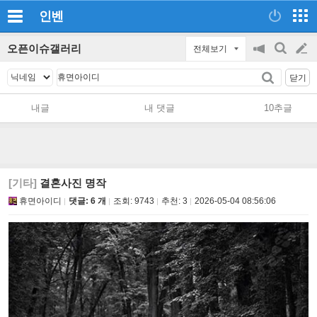
인벤
오픈이슈갤러리
전체보기
공
검
글
지
색
닫기
on/off
쓰
내글
내 댓글
10추글
기
[기타]
결혼사진 명작
휴면아이디
댓글: 6 개
조회:
9743
추천:
3
2026-05-04 08:56:06