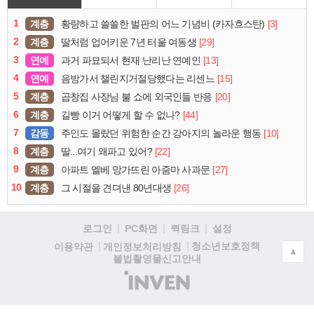
1
계층
[3]
황량하고 쓸쓸한 벌판의 어느 기념비 (카자흐스탄)
2
계층
[29]
딸처럼 업어키운 7년 터울 여동생
3
연예
[13]
과거 파묘되서 현재 난리난 연예인
4
연예
[15]
음방가서 챌린지거절당했다는 리센느
5
계층
[20]
곱창집 사장님 불 쇼에 외국인들 반응
6
계층
[44]
길빵 이거 어떻게 할 수 없나?
7
감동
[10]
주인도 몰랐던 위험한 순간 강아지의 놀라운 행동
8
계층
[22]
딸...여기 왜파고 있어?
9
계층
[27]
아파트 엘베 망가뜨린 아줌마 사과문
10
계층
[26]
그 시절을 견뎌낸 80년대생
로그인
PC화면
퀵링크
설정
청소년보호정책
이용약관
개인정보처리방침
▲
불법촬영물신고안내
(주)
인
벤