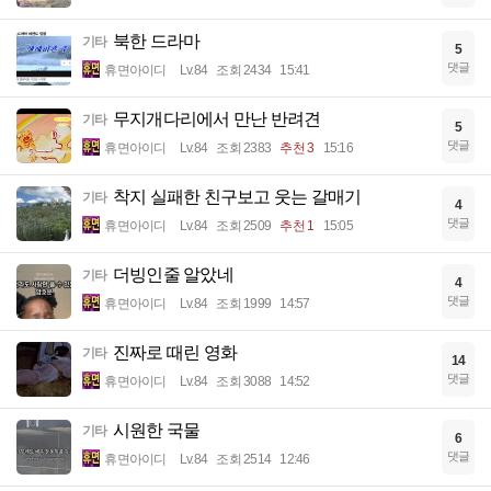
북한 드라마
기타
5
댓글
휴면아이디
Lv.84
조회 2434
15:41
무지개다리에서 만난 반려견
기타
5
댓글
휴면아이디
Lv.84
조회 2383
추천 3
15:16
착지 실패한 친구보고 웃는 갈매기
기타
4
댓글
휴면아이디
Lv.84
조회 2509
추천 1
15:05
더빙인줄 알았네
기타
4
댓글
휴면아이디
Lv.84
조회 1999
14:57
진짜로 때린 영화
기타
14
댓글
휴면아이디
Lv.84
조회 3088
14:52
시원한 국물
기타
6
댓글
휴면아이디
Lv.84
조회 2514
12:46