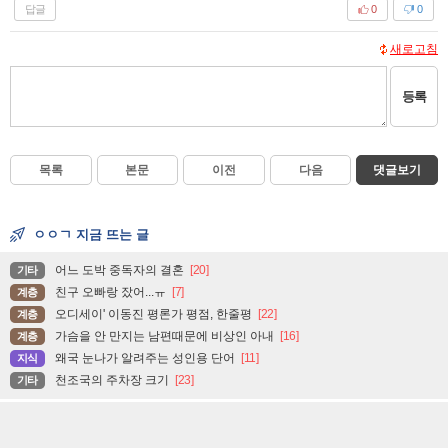
답글
0
0
새로고침
등록
목록
본문
이전
다음
댓글보기
ㅇㅇㄱ 지금 뜨는 글
어느 도박 중독자의 결혼
[20]
기타
친구 오빠랑 잤어...ㅠ
[7]
계층
오디세이' 이동진 평론가 평점, 한줄평
[22]
계층
가슴을 안 만지는 남편때문에 비상인 아내
[16]
계층
왜국 눈나가 알려주는 성인용 단어
[11]
지식
천조국의 주차장 크기
[23]
기타