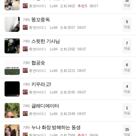
12
댓글
휴면아이디
Lv.84
조회 3402
추천 5
08-07
똥꼬중독
기타
5
댓글
휴면아이디
Lv.84
조회 3557
08-07
스윗한 기사님
기타
7
댓글
휴면아이디
Lv.84
조회 2392
08-07
협공슛
기타
6
댓글
휴면아이디
Lv.84
조회 2221
08-07
키우라고!
기타
4
댓글
휴면아이디
Lv.84
조회 2045
08-07
글레디에이터
기타
1
댓글
휴면아이디
Lv.84
조회 2349
08-07
누나 화장 방해하는 동생
기타
15
댓글
휴면아이디
Lv.84
조회 7568
추천 1
08-06