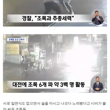
서로 일면식도 없으면서
술을 마시고 나오다
노려봤다고 시비가 붙
어 싸운 조폭들