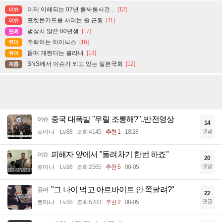
이제 이해되는 07년 룸싸롱사건...
[12]
이슈
포켓몬카드를 사려는 줄 근황
[11]
이슈
범상치 않은 00년생
[17]
연예
추락하는 하이닉스
[16]
유머
몸매 개쩐다는 블라녀
[13]
유머
SNS에서 이슈가 되고 있는 일본국회
[12]
계층
중국 대폭발 "우릴 조롱해?"..반전영상
이슈
14
댓글
로마냐
Lv.88
조회 4145
추천 1
18:28
피해자 앞에서 "돌려차기 한번 하죠"
이슈
20
댓글
로마냐
Lv.88
조회 2565
추천 5
08-05
"그 나이 먹고 아르바이트 안 쪽팔려?"
유머
22
댓글
로마냐
Lv.88
조회 5283
추천 2
08-05