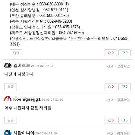
(대구 정신병원 : 053-630-3000~1)
(인천 참사랑병원 : 032-571-9111)
(부산 동래병원 : 051-508-0011~5)
(광주 시립정신병원 : 062-949-5200)
(강원도 연세정신과의원 : 033-435-1375)
(제주도 서상원정신과의원 : 064-747-6060)
(신경정신, 노인성질환, 알콜중독 전문 천안 좋은우리병원 : 041-551-
3391)
답글
0
0
길베르트
26-05-04 22:13
신고
|
공감 확인
대전이 저렇구나
답글
0
0
Koenigsegg1
26-05-04 22:16
신고
|
공감 확인
어후 내란돼지 같은 새끼들
답글
0
0
사람아니야
26-05-04 22:16
신고
|
공감 확인