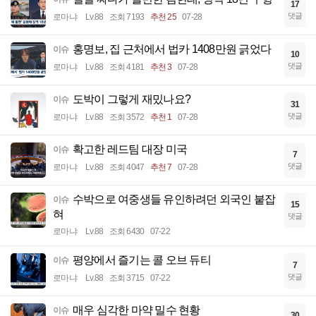
17
댓글
로마냐
Lv.88
조회 7193
추천 25
07-28
홍명보, 집 근처에서 법카 1408만원 긁었다
이슈
10
댓글
로마냐
Lv.88
조회 4181
추천 3
07-28
도박이 그렇게 재밌나요?
이슈
31
댓글
로마냐
Lv.88
조회 3572
추천 1
07-28
확고한 레드팀 대장 미국
이슈
7
댓글
로마냐
Lv.88
조회 4047
추천 7
07-28
수박으로 여중생들 유인하려던 외국인 붙잡
이슈
15
혀
댓글
로마냐
Lv.88
조회 6430
07-22
평양에서 즐기는 콜 오브 듀티
이슈
7
댓글
로마냐
Lv.88
조회 3715
07-22
매우 심각한 마약 밀수 현황
이슈
30