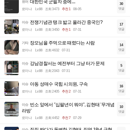
대한민국 군필자 중에....
유머
30
댓글
로마냐
Lv.88
조회 3473
추천 1
08-05
전쟁기념관 탱크 밟고 올라간 중국인?
이슈
17
댓글
로마냐
Lv.88
조회 3450
추천 1
07-31
장모님을 주먹으로 때렸다는 사람
기타
14
댓글
로마냐
Lv.88
조회 4632
07-31
강남경찰서는 예전부터 그냥 터가 문제
이슈
5
댓글
로마냐
Lv.88
조회 2043
07-31
아동 성매수 국힘 시의원, 구속
이슈
16
댓글
로마냐
Lv.88
조회 2405
추천 2
07-31
빈소 앞에서 "십팔년이 뭐야", 김현태 '무개념
이슈
10
라방'
댓글
로마냐
Lv.88
조회 4452
추천 7
07-29
질질 짜다가 돌변한 김현태, 징역 18년 구형
이슈