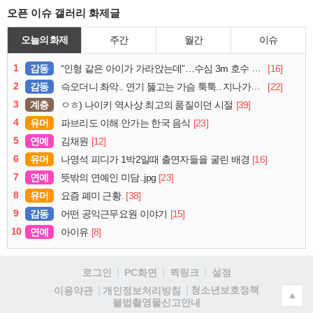
오픈 이슈 갤러리 화제글
오늘의 화제
주간
월간
이슈
1
감동
[16]
“인형 같은 아이가 가라앉는데”…수심 3m 호수 뛰어든 60대 의인
2
감동
[22]
슥오더니 촤악.. 연기 뚫고는 가슴 툭툭.. 지나가던 아재의 정체
3
계층
[39]
ㅇㅎ) 나이키 역사상 최고의 품질이던 시절
4
유머
[23]
파브리도 이해 안가는 한국 음식
5
연예
[12]
김채원
6
유머
[16]
나영석 피디가 1박2일때 출연자들을 굴린 배경
7
연예
[23]
뜻밖의 연예인 미담..jpg
8
유머
[38]
요즘 폐미 근황.
9
감동
[15]
어떤 공익근무요원 이야기
10
연예
[8]
아이유
로그인
PC화면
퀵링크
설정
청소년보호정책
이용약관
개인정보처리방침
▲
불법촬영물신고안내