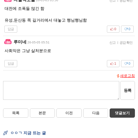
26-05-05 05:50
신고
|
공감 확인
대전에 조폭들 많긴 함
유성,둔산동 쪽 길거리에서 대놓고 행님행님함
답글
0
0
루미네
26-05-05 05:51
신고
|
공감 확인
사회악은 그냥 살처분으로
답글
1
0
새로고침
등록
목록
본문
이전
다음
댓글보기
ㅇㅇㄱ 지금 뜨는 글