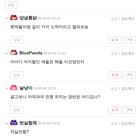
답글
양념통닭
26-05-04 22:28
신고
|
공감 확인
흰딱들이랑 같이 가지 노딱이라고 열외보송
답글
0
0
BluePanda
26-05-04 22:41
신고
|
공감 확인
아이디 저지랄인 애들은 왜들 이모양인지
답글
0
0
날냥이
26-05-04 23:20
신고
|
공감 확인
글고보니 마약과의 전쟁 외치는 양반은 어디갔나?
답글
0
0
번실험체
26-05-04 23:25
신고
|
공감 확인
자살안함?