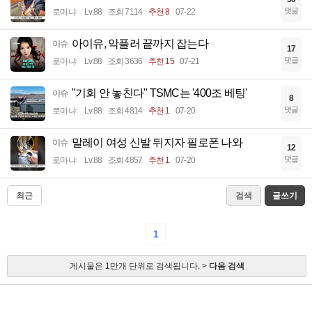
댓글
로마냐
Lv.88
조회 7114
추천 8
07-22
아이유, 악플러 끝까지 잡는다
이슈
17
댓글
로마냐
Lv.88
조회 3636
추천 15
07-21
"기회 안 놓친다" TSMC는 '400조 베팅'
이슈
8
댓글
로마냐
Lv.88
조회 4814
추천 1
07-20
말레이 여성 신발 뒤지자 필로폰 나와
이슈
12
댓글
로마냐
Lv.88
조회 4857
추천 1
07-20
최근
검색
글쓰기
1
게시물은 1만개 단위로 검색됩니다. >
다음 검색