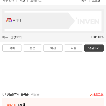
추천확인
신고
스팸신고
공유
스크랩
로마냐
메뉴
인장보기
EXP 10%
목록
본문
이전
다음
댓글쓰기
댓글
(25)
등록순
|
최신순
새로고침