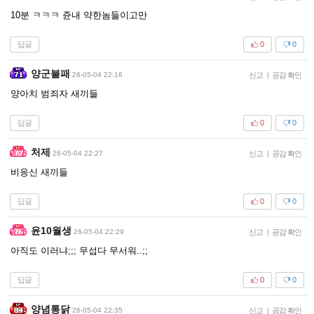
10분 ㅋㅋㅋ 쥰내 약한놈들이고만
답글
0
0
양군불패
26-05-04 22:16
신고
|
공감 확인
양아치 범죄자 새끼들
답글
0
0
처제
26-05-04 22:27
신고
|
공감 확인
비응신 새끼들
답글
0
0
윤10월생
26-05-04 22:29
신고
|
공감 확인
아직도 이러냐;;; 무섭다 무서워..;;
답글
0
0
양념통닭
26-05-04 22:35
신고
|
공감 확인