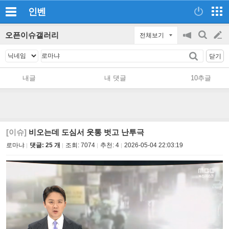
인벤
오픈이슈갤러리
전체보기
공
검
글
지
색
닫기
on/off
쓰
내글
내 댓글
10추글
기
[이슈]
비오는데 도심서 웃통 벗고 난투극
로마냐
댓글: 25 개
조회:
7074
추천:
4
2026-05-04 22:03:19