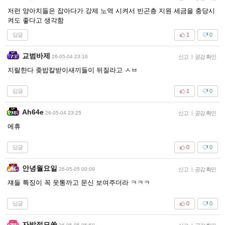
저런 양아치들은 잡아다가 강제 노역 시켜서 빈곤층 지원 세금을 충당시
켜도 좋다고 생각함
답글
1
0
교범바제
26-05-04 23:16
신고
|
공감 확인
지랄한다 좆밥칼받이새끼들이 뒤질라고 ㅅㅂ
답글
1
0
Ah64e
26-05-04 23:25
신고
|
공감 확인
에휴
답글
0
0
안녕월요일
26-05-05 00:09
신고
|
공감 확인
쟤들 특징이 꼭 웃통까고 문신 보여주더라 ㅋㅋㅋ
답글
0
0
자발적모쏠