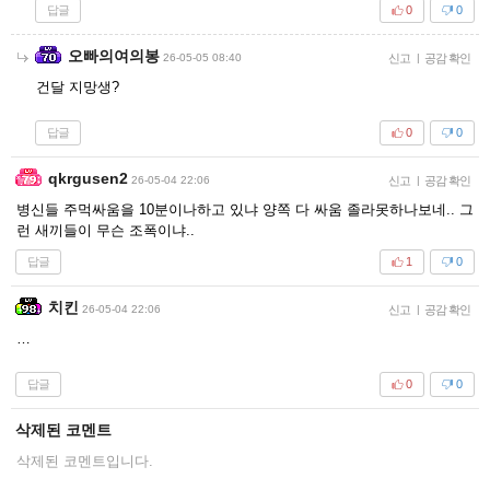
답글
0
0
오빠의여의봉
26-05-05 08:40
신고
|
공감 확인
건달 지망생?
답글
0
0
qkrgusen2
26-05-04 22:06
신고
|
공감 확인
병신들 주먹싸움을 10분이나하고 있냐 양쪽 다 싸움 졸라못하나보네.. 그
런 새끼들이 무슨 조폭이냐..
답글
1
0
치킨
26-05-04 22:06
신고
|
공감 확인
…
답글
0
0
삭제된 코멘트
삭제된 코멘트입니다.