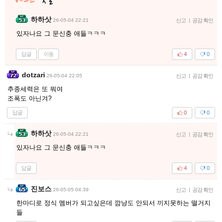
하하삿
26-05-04 22:21
신고
|
공감 확인
있자나요 그 문신충 애들ㅋㅋㅋ
답글
이동
4
0
dotzari
26-05-04 22:05
신고
|
공감 확인
추종세력은 또 뭐여
조폭도 아닌겨?
답글
0
0
하하삿
26-05-04 22:21
신고
|
공감 확인
있자나요 그 문신충 애들ㅋㅋㅋ
답글
4
0
진보스
26-05-05 04:39
신고
|
공감 확인
한마디로 정식 멤버가 되고싶은데 깜냥도 안되서 끼지못하는 떨거지
들