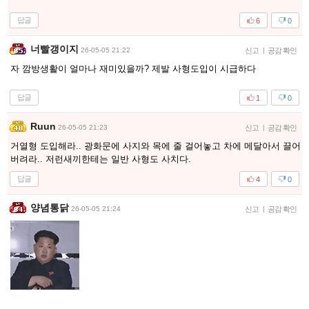
답글
6
0
너빨갱이지
26-05-05 21:22
신고
|
공감 확인
자 깜방생활이 얼마나 재미있을까? 제발 사형도입이 시급하다
답글
1
0
Ruun
26-05-05 21:23
신고
|
공감 확인
거열형 도입해라.. 광화문에 사지와 목에 줄 걸어놓고 차에 메달아서 끌어
버려라.. 저런새끼한테는 일반 사형도 사치다.
답글
4
0
양념통닭
26-05-05 21:24
신고
|
공감 확인