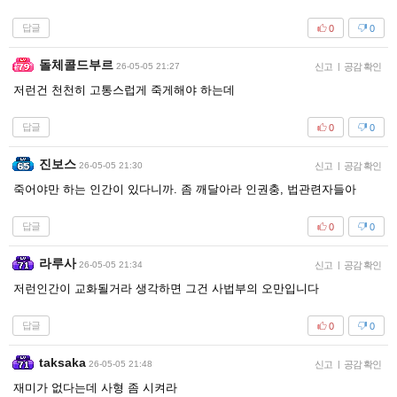
답글
0
0
돌체콜드부르
26-05-05 21:27
신고
|
공감 확인
저런건 천천히 고통스럽게 죽게해야 하는데
답글
0
0
진보스
26-05-05 21:30
신고
|
공감 확인
죽어야만 하는 인간이 있다니까. 좀 깨달아라 인권충, 법관련자들아
답글
0
0
라루사
26-05-05 21:34
신고
|
공감 확인
저런인간이 교화될거라 생각하면 그건 사법부의 오만입니다
답글
0
0
taksaka
26-05-05 21:48
신고
|
공감 확인
재미가 없다는데 사형 좀 시켜라