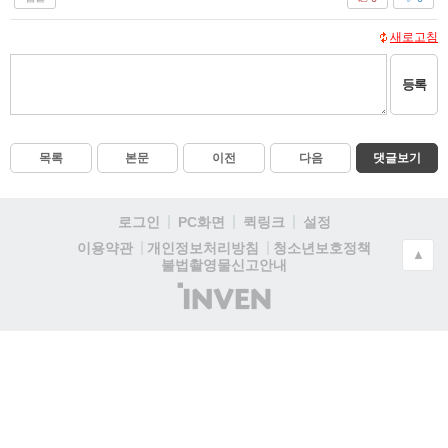
새로고침
등록
목록
본문
이전
다음
댓글보기
로그인
PC화면
퀵링크
설정
청소년보호정책
이용약관
개인정보처리방침
▲
불법촬영물신고안내
(주)
인
벤