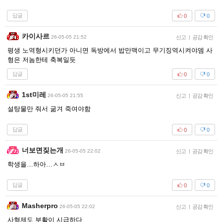
답글
0
0
카이사르
26-05-05 21:52
신고
|
공감 확인
평생 노역형시키던가 아니면 독방에서 밥만맥이고 무기징역시켜야뎀 사
형은 저놈한테 축복일듯
답글
0
0
1st미레
26-05-05 21:55
신고
|
공감 확인
설탕물만 줘서 굶겨 죽여야함
답글
0
0
너보면짖는개
26-05-05 22:02
신고
|
공감 확인
학생을…하아…ㅅㅂ
답글
0
0
Masherpro
26-05-05 22:02
신고
|
공감 확인
사형제도 부활이 시급하다