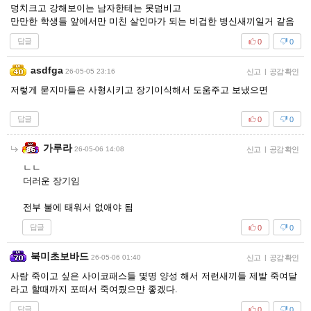
덩치크고 강해보이는 남자한테는 못덤비고
만만한 학생들 앞에서만 미친 살인마가 되는 비겁한 병신새끼일거 같음
답글
0
0
asdfga
26-05-05 23:16
신고
|
공감 확인
저렇게 묻지마들은 사형시키고 장기이식해서 도움주고 보냈으면
답글
0
0
가루라
26-05-06 14:08
신고
|
공감 확인
ㄴㄴ
더러운 장기임
전부 불에 태워서 없애야 됨
답글
0
0
북미초보바드
26-05-06 01:40
신고
|
공감 확인
사람 죽이고 싶은 사이코패스들 몇명 양성 해서 저런새끼들 제발 죽여달
라고 할때까지 포떠서 죽여줬으먄 좋겠다.
답글
0
0