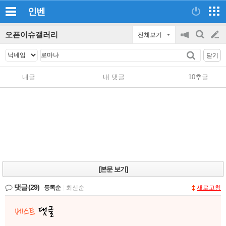
인벤
오픈이슈갤러리
전체보기
공
검
글
지
색
닫기
on/off
쓰
내글
내 댓글
10추글
기
[본문 보기]
댓글
(29)
등록순
|
최신순
새로고침