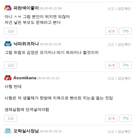
파란색이좋아
26-05-05 22:39
신고
|
공감 확인
아니 ㅅㅂ 그럼 본인이 뒤지면 되잖아
저건 낳은 부모도 문제라고 본다
답글
0
0
닉따위귀차나
26-05-05 22:42
신고
|
공감 확인
그럼 트럼프 김정은 모가지나 따기 트라이나 할것이지
답글
0
0
Asumikana
26-05-05 23:13
신고
|
공감 확인
사형 반대
사형은 저 생물체가 한방에 지옥으로 빤쓰런 치는걸 돕는 짓임
생체실험에 던져넣어야함
답글
0
0
오락실사장님
26-05-05 23:14
신고
|
공감 확인