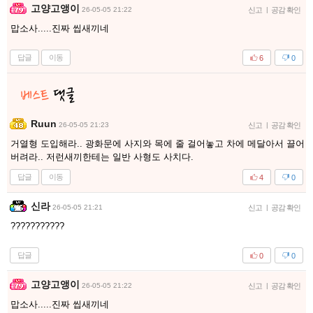
고양고앵이
26-05-05 21:22
신고
|
공감 확인
맙소사.....진짜 씹새끼네
답글
이동
6
0
Ruun
26-05-05 21:23
신고
|
공감 확인
거열형 도입해라.. 광화문에 사지와 목에 줄 걸어놓고 차에 메달아서 끌어
버려라.. 저런새끼한테는 일반 사형도 사치다.
답글
이동
4
0
신라
26-05-05 21:21
신고
|
공감 확인
???????????
답글
0
0
고양고앵이
26-05-05 21:22
신고
|
공감 확인
맙소사.....진짜 씹새끼네