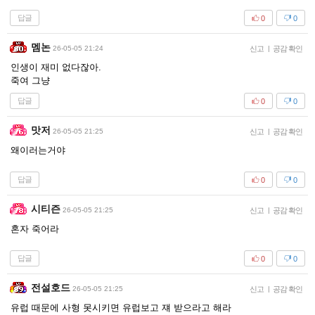
답글
0
0
멤논
26-05-05 21:24
신고
|
공감 확인
인생이 재미 없다잖아.
죽여 그냥
답글
0
0
맛저
26-05-05 21:25
신고
|
공감 확인
왜이러는거야
답글
0
0
시티즌
26-05-05 21:25
신고
|
공감 확인
혼자 죽어라
답글
0
0
전설호드
26-05-05 21:25
신고
|
공감 확인
유럽 때문에 사형 못시키면 유럽보고 쟤 받으라고 해라